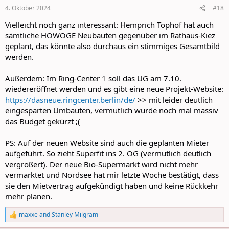
4. Oktober 2024
#18
Vielleicht noch ganz interessant: Hemprich Tophof hat auch
sämtliche HOWOGE Neubauten gegenüber im Rathaus-Kiez
geplant, das könnte also durchaus ein stimmiges Gesamtbild
werden.
Außerdem: Im Ring-Center 1 soll das UG am 7.10.
wiedereröffnet werden und es gibt eine neue Projekt-Website:
https://dasneue.ringcenter.berlin/de/
>> mit leider deutlich
eingesparten Umbauten, vermutlich wurde noch mal massiv
das Budget gekürzt ;(
PS: Auf der neuen Website sind auch die geplanten Mieter
aufgeführt. So zieht Superfit ins 2. OG (vermutlich deutlich
vergrößert). Der neue Bio-Supermarkt wird nicht mehr
vermarktet und Nordsee hat mir letzte Woche bestätigt, dass
sie den Mietvertrag aufgekündigt haben und keine Rückkehr
mehr planen.
maxxe
and
Stanley Milgram
R
e