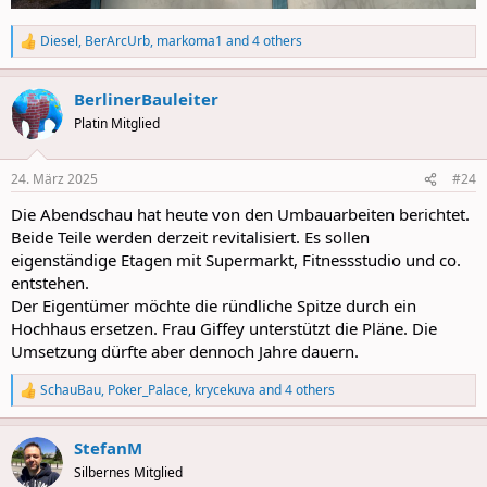
Diesel
,
BerArcUrb
,
markoma1
and 4 others
R
e
a
BerlinerBauleiter
c
t
Platin Mitglied
i
o
n
24. März 2025
#24
s
:
Die Abendschau hat heute von den Umbauarbeiten berichtet.
Beide Teile werden derzeit revitalisiert. Es sollen
eigenständige Etagen mit Supermarkt, Fitnessstudio und co.
entstehen.
Der Eigentümer möchte die ründliche Spitze durch ein
Hochhaus ersetzen. Frau Giffey unterstützt die Pläne. Die
Umsetzung dürfte aber dennoch Jahre dauern.
SchauBau
,
Poker_Palace
,
krycekuva
and 4 others
R
e
a
StefanM
c
t
Silbernes Mitglied
i