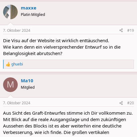
a
maxxe
c
t
Platin Mitglied
i
o
n
7. Oktober 2024
#19
s
:
Die Visu auf der Website ist wirklich enttäuschend.
Wie kann denn ein vielversprechender Entwurf so in die
Belanglosigkeit abrutschen?
ghuebi
R
e
a
Ma10
c
M
t
Mitglied
i
o
n
7. Oktober 2024
#20
s
:
Aus Sicht des Graft-Entwurfes stimme ich Dir vollkommen zu.
Mit Blick auf die reale Ausgangslage und dem zukünftigen
Aussehen des Blocks ist es aber weiterhin eine deutliche
Verbesserung, wie ich finde. Die großen vertikalen