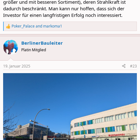
größer und mit besseren Sortiment), deren Strahlkraft ist
dadurch beschränkt. Man kann nur hoffen, dass sich der
Investor für einen langfristigen Erfolg noch interessiert.
Poker_Palace
and
markoma1
R
e
a
BerlinerBauleiter
c
t
Platin Mitglied
i
o
n
19. Januar 2025
#23
s
: