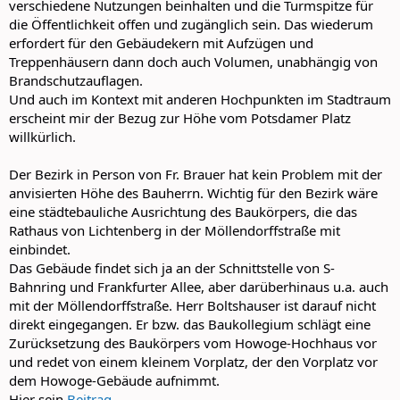
verschiedene Nutzungen beinhalten und die Turmspitze für
die Öffentlichkeit offen und zugänglich sein. Das wiederum
erfordert für den Gebäudekern mit Aufzügen und
Treppenhäusern dann doch auch Volumen, unabhängig von
Brandschutzauflagen.
Und auch im Kontext mit anderen Hochpunkten im Stadtraum
erscheint mir der Bezug zur Höhe vom Potsdamer Platz
willkürlich.
Der Bezirk in Person von Fr. Brauer hat kein Problem mit der
anvisierten Höhe des Bauherrn. Wichtig für den Bezirk wäre
eine städtebauliche Ausrichtung des Baukörpers, die das
Rathaus von Lichtenberg in der Möllendorffstraße mit
einbindet.
Das Gebäude findet sich ja an der Schnittstelle von S-
Bahnring und Frankfurter Allee, aber darüberhinaus u.a. auch
mit der Möllendorffstraße. Herr Boltshauser ist darauf nicht
direkt eingegangen. Er bzw. das Baukollegium schlägt eine
Zurücksetzung des Baukörpers vom Howoge-Hochhaus vor
und redet von einem kleinem Vorplatz, der den Vorplatz vor
dem Howoge-Gebäude aufnimmt.
Hier sein
Beitrag
.