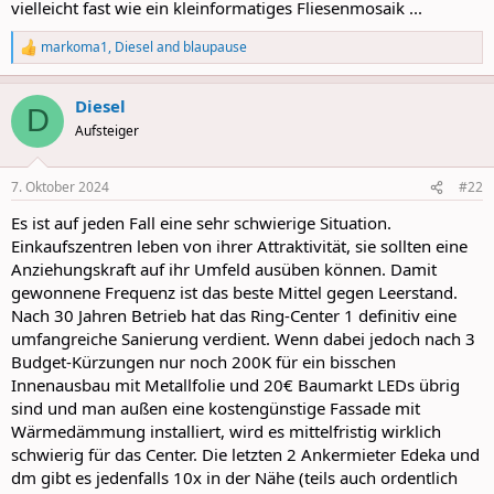
vielleicht fast wie ein kleinformatiges Fliesenmosaik ...
markoma1
,
Diesel
and
blaupause
R
e
a
Diesel
c
D
t
Aufsteiger
i
o
n
7. Oktober 2024
#22
s
:
Es ist auf jeden Fall eine sehr schwierige Situation.
Einkaufszentren leben von ihrer Attraktivität, sie sollten eine
Anziehungskraft auf ihr Umfeld ausüben können. Damit
gewonnene Frequenz ist das beste Mittel gegen Leerstand.
Nach 30 Jahren Betrieb hat das Ring-Center 1 definitiv eine
umfangreiche Sanierung verdient. Wenn dabei jedoch nach 3
Budget-Kürzungen nur noch 200K für ein bisschen
Innenausbau mit Metallfolie und 20€ Baumarkt LEDs übrig
sind und man außen eine kostengünstige Fassade mit
Wärmedämmung installiert, wird es mittelfristig wirklich
schwierig für das Center. Die letzten 2 Ankermieter Edeka und
dm gibt es jedenfalls 10x in der Nähe (teils auch ordentlich