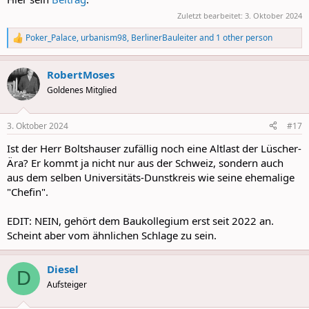
Zuletzt bearbeitet:
3. Oktober 2024
Poker_Palace
,
urbanism98
,
BerlinerBauleiter
and 1 other person
R
e
a
RobertMoses
c
t
Goldenes Mitglied
i
o
n
3. Oktober 2024
#17
s
:
Ist der Herr Boltshauser zufällig noch eine Altlast der Lüscher-
Ära? Er kommt ja nicht nur aus der Schweiz, sondern auch
aus dem selben Universitäts-Dunstkreis wie seine ehemalige
"Chefin".
EDIT: NEIN, gehört dem Baukollegium erst seit 2022 an.
Scheint aber vom ähnlichen Schlage zu sein.
Diesel
D
Aufsteiger