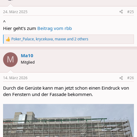
o
n
24. März 2025
#25
s
:
^
Hier geht's zum
Beitrag vom rbb
Poker_Palace
,
krycekuva
,
maxxe
and 2 others
R
e
a
Ma10
c
M
t
Mitglied
i
o
n
14. März 2026
#26
s
:
Durch die Gerüste kann man jetzt schon einen Eindruck von
den Fenstern und der Fassade bekommen.