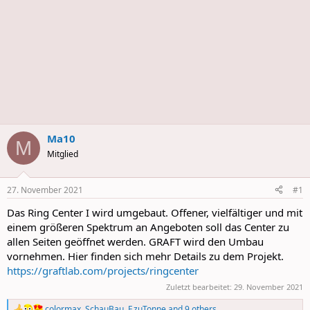
Ma10
M
Mitglied
27. November 2021
#1
Das Ring Center I wird umgebaut. Offener, vielfältiger und mit
einem größeren Spektrum an Angeboten soll das Center zu
allen Seiten geöffnet werden. GRAFT wird den Umbau
vornehmen. Hier finden sich mehr Details zu dem Projekt.
https://graftlab.com/projects/ringcenter
Zuletzt bearbeitet:
29. November 2021
colormax
,
SchauBau
,
F.zuTonne
and 9 others