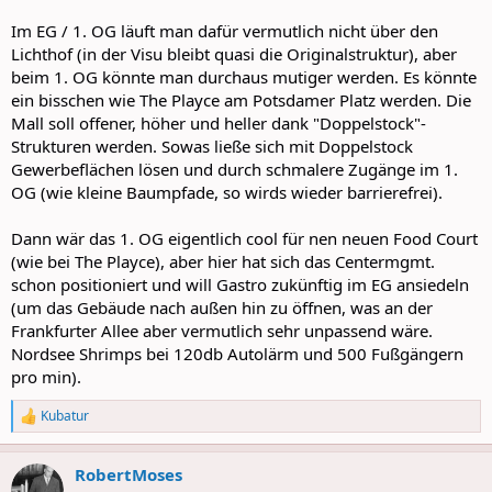
Im EG / 1. OG läuft man dafür vermutlich nicht über den
Lichthof (in der Visu bleibt quasi die Originalstruktur), aber
beim 1. OG könnte man durchaus mutiger werden. Es könnte
ein bisschen wie The Playce am Potsdamer Platz werden. Die
Mall soll offener, höher und heller dank "Doppelstock"-
Strukturen werden. Sowas ließe sich mit Doppelstock
Gewerbeflächen lösen und durch schmalere Zugänge im 1.
OG (wie kleine Baumpfade, so wirds wieder barrierefrei).
Dann wär das 1. OG eigentlich cool für nen neuen Food Court
(wie bei The Playce), aber hier hat sich das Centermgmt.
schon positioniert und will Gastro zukünftig im EG ansiedeln
(um das Gebäude nach außen hin zu öffnen, was an der
Frankfurter Allee aber vermutlich sehr unpassend wäre.
Nordsee Shrimps bei 120db Autolärm und 500 Fußgängern
pro min).
Kubatur
R
e
a
RobertMoses
c