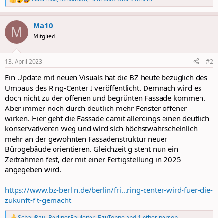
R
e
a
Ma10
c
M
t
Mitglied
i
o
n
13. April 2023
#2
s
:
Ein Update mit neuen Visuals hat die BZ heute bezüglich des
Umbaus des Ring-Center I veröffentlicht. Demnach wird es
doch nicht zu der offenen und begrünten Fassade kommen.
Aber immer noch durch deutlich mehr Fenster offener
wirken. Hier geht die Fassade damit allerdings einen deutlich
konservativeren Weg und wird sich höchstwahrscheinlich
mehr an der gewohnten Fassadenstruktur neuer
Bürogebäude orientieren. Gleichzeitig steht nun ein
Zeitrahmen fest, der mit einer Fertigstellung in 2025
angegeben wird.
https://www.bz-berlin.de/berlin/fri...ring-center-wird-fuer-die-
zukunft-fit-gemacht
SchauBau
,
BerlinerBauleiter
,
F.zuTonne
and 1 other person