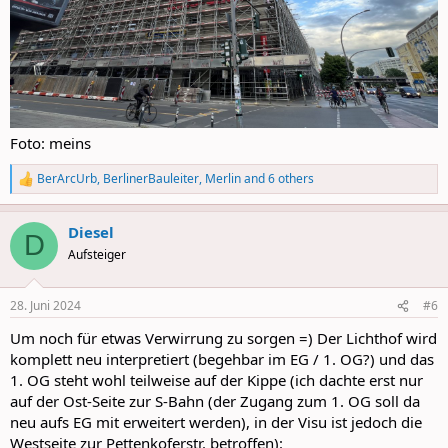
Foto: meins
BerArcUrb
,
BerlinerBauleiter
,
Merlin
and 6 others
R
e
a
Diesel
c
D
t
Aufsteiger
i
o
n
28. Juni 2024
#6
s
:
Um noch für etwas Verwirrung zu sorgen =) Der Lichthof wird
komplett neu interpretiert (begehbar im EG / 1. OG?) und das
1. OG steht wohl teilweise auf der Kippe (ich dachte erst nur
auf der Ost-Seite zur S-Bahn (der Zugang zum 1. OG soll da
neu aufs EG mit erweitert werden), in der Visu ist jedoch die
Westseite zur Pettenkoferstr. betroffen):