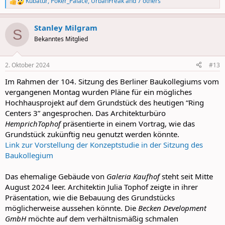
Kubatur
,
Poker_Palace
,
UrbanFreak
and 7 others
R
e
a
Stanley Milgram
c
S
t
Bekanntes Mitglied
i
o
n
2. Oktober 2024
#13
s
:
Im Rahmen der 104. Sitzung des Berliner Baukollegiums vom
vergangenen Montag wurden Pläne für ein mögliches
Hochhausprojekt auf dem Grundstück des heutigen “Ring
Centers 3” angesprochen. Das Architekturbüro
HemprichTophof
präsentierte in einem Vortrag, wie das
Grundstück zukünftig neu genutzt werden könnte.
Link zur Vorstellung der Konzeptstudie in der Sitzung des
Baukollegium
Das ehemalige Gebäude von
Galeria Kaufhof
steht seit Mitte
August 2024 leer. Architektin Julia Tophof zeigte in ihrer
Präsentation, wie die Bebauung des Grundstücks
möglicherweise aussehen könnte. Die
Becken Development
GmbH
möchte auf dem verhältnismäßig schmalen