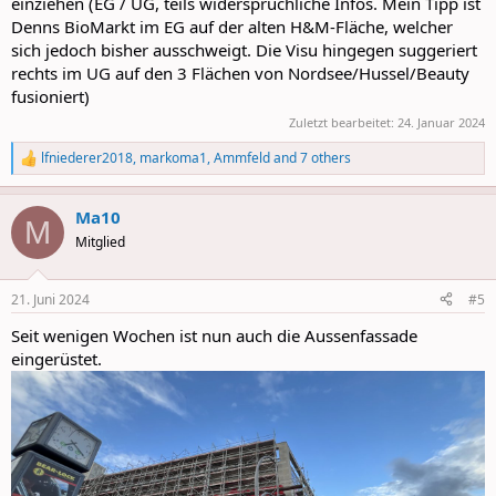
einziehen (EG / UG, teils widersprüchliche Infos. Mein Tipp ist
Denns BioMarkt im EG auf der alten H&M-Fläche, welcher
sich jedoch bisher ausschweigt. Die Visu hingegen suggeriert
rechts im UG auf den 3 Flächen von Nordsee/Hussel/Beauty
fusioniert)
Zuletzt bearbeitet:
24. Januar 2024
lfniederer2018
,
markoma1
,
Ammfeld
and 7 others
R
e
a
Ma10
c
M
t
Mitglied
i
o
n
21. Juni 2024
#5
s
:
Seit wenigen Wochen ist nun auch die Aussenfassade
eingerüstet.