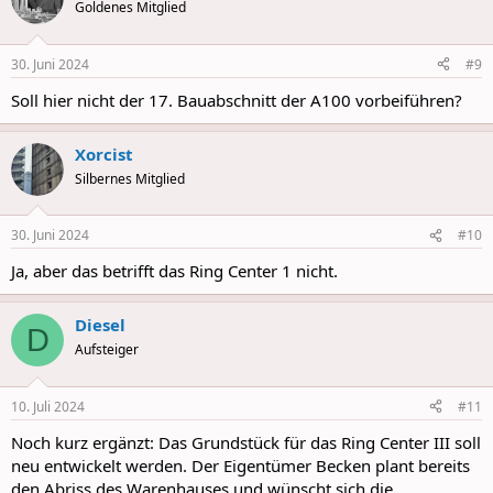
t
Goldenes Mitglied
i
o
n
30. Juni 2024
#9
s
:
Soll hier nicht der 17. Bauabschnitt der A100 vorbeiführen?
Xorcist
Silbernes Mitglied
30. Juni 2024
#10
Ja, aber das betrifft das Ring Center 1 nicht.
Diesel
D
Aufsteiger
10. Juli 2024
#11
Noch kurz ergänzt: Das Grundstück für das Ring Center III soll
neu entwickelt werden. Der Eigentümer Becken plant bereits
den Abriss des Warenhauses und wünscht sich die