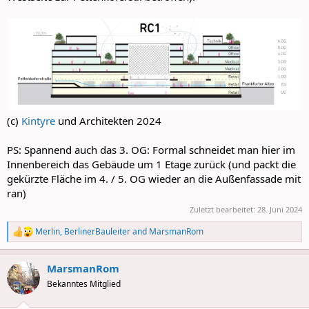
(c)
Kintyre
und Architekten 2024
PS: Spannend auch das 3. OG: Formal schneidet man hier im
Innenbereich das Gebäude um 1 Etage zurück (und packt die
gekürzte Fläche im 4. / 5. OG wieder an die Außenfassade mit
ran)
Zuletzt bearbeitet:
28. Juni 2024
Merlin
,
BerlinerBauleiter
and
MarsmanRom
R
e
a
MarsmanRom
c
t
Bekanntes Mitglied
i
o