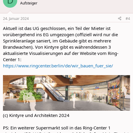
D
t
Aufsteiger
i
o
n
24. Januar 2024
#4
s
:
Aktuell ist das UG geschlossen, ein Teil der Mieter ist
vorübergehend ins EG umgezogen (offiziell wird nur die
Sprinkleranlage saniert, im Gebäude gibt es mehrere
Brandwachen). Von Kintyre gibt es währenddessen 3
aktualisierte Visualisierungen auf der Website vom Ring-
Center 1:
https://www.ringcenter.berlin/de/wir_bauen_fuer_sie/
(c) Kintyre und Architekten 2024
PS: Ein weiterer Supermarkt soll in das Ring-Center 1