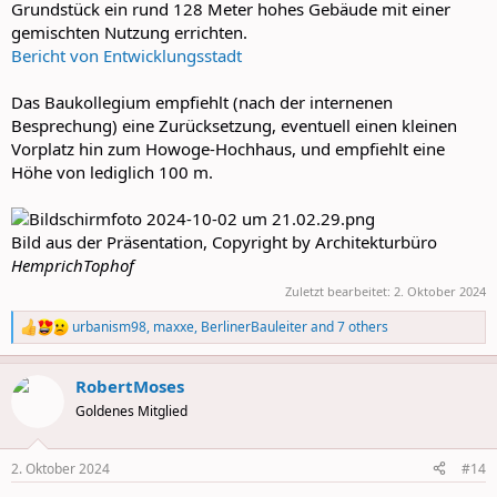
Grundstück ein rund 128 Meter hohes Gebäude mit einer
gemischten Nutzung errichten.
Bericht von Entwicklungsstadt
Das Baukollegium empfiehlt (nach der internenen
Besprechung) eine Zurücksetzung, eventuell einen kleinen
Vorplatz hin zum Howoge-Hochhaus, und empfiehlt eine
Höhe von lediglich 100 m.
Bild aus der Präsentation, Copyright by Architekturbüro
HemprichTophof
Zuletzt bearbeitet:
2. Oktober 2024
urbanism98
,
maxxe
,
BerlinerBauleiter
and 7 others
R
e
a
RobertMoses
c
t
Goldenes Mitglied
i
o
n
2. Oktober 2024
#14
s
: