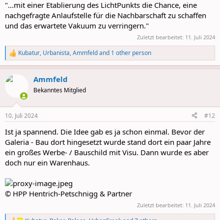
"...mit einer Etablierung des LichtPunkts die Chance, eine
nachgefragte Anlaufstelle für die Nachbarschaft zu schaffen
und das erwartete Vakuum zu verringern."
Zuletzt bearbeitet:
11. Juli 2024
Kubatur
,
Urbanista
,
Ammfeld
and 1 other person
R
e
a
Ammfeld
c
t
Bekanntes Mitglied
i
o
n
10. Juli 2024
#12
s
:
Ist ja spannend. Die Idee gab es ja schon einmal. Bevor der
Galeria - Bau dort hingesetzt wurde stand dort ein paar Jahre
ein großes Werbe- / Bauschild mit Visu. Dann wurde es aber
doch nur ein Warenhaus.
© HPP Hentrich-Petschnigg & Partner
Zuletzt bearbeitet:
11. Juli 2024