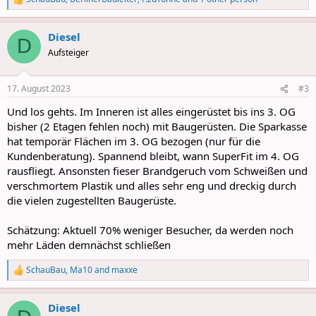
R
e
a
Diesel
c
D
t
Aufsteiger
i
o
n
17. August 2023
#3
s
:
Und los gehts. Im Inneren ist alles eingerüstet bis ins 3. OG
bisher (2 Etagen fehlen noch) mit Baugerüsten. Die Sparkasse
hat temporär Flächen im 3. OG bezogen (nur für die
Kundenberatung). Spannend bleibt, wann SuperFit im 4. OG
rausfliegt. Ansonsten fieser Brandgeruch vom Schweißen und
verschmortem Plastik und alles sehr eng und dreckig durch
die vielen zugestellten Baugerüste.
Schätzung: Aktuell 70% weniger Besucher, da werden noch
mehr Läden demnächst schließen
SchauBau
,
Ma10
and
maxxe
R
e
a
Diesel
c