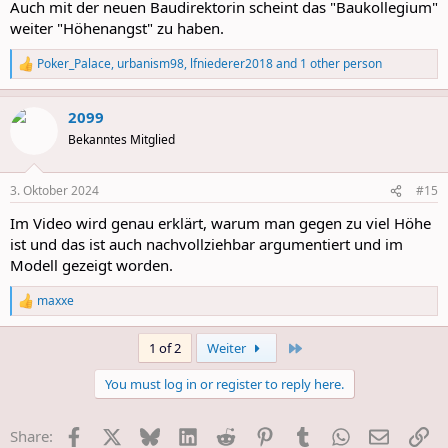
Auch mit der neuen Baudirektorin scheint das "Baukollegium"
weiter "Höhenangst" zu haben.
Poker_Palace
,
urbanism98
,
lfniederer2018
and 1 other person
R
e
a
2099
c
t
Bekanntes Mitglied
i
o
n
3. Oktober 2024
#15
s
:
Im Video wird genau erklärt, warum man gegen zu viel Höhe
ist und das ist auch nachvollziehbar argumentiert und im
Modell gezeigt worden.
maxxe
R
e
a
Last
1 of 2
Weiter
c
t
You must log in or register to reply here.
i
o
n
Facebook
X
Bluesky
LinkedIn
Reddit
Pinterest
Tumblr
WhatsApp
E-Mail
Li
Share:
s