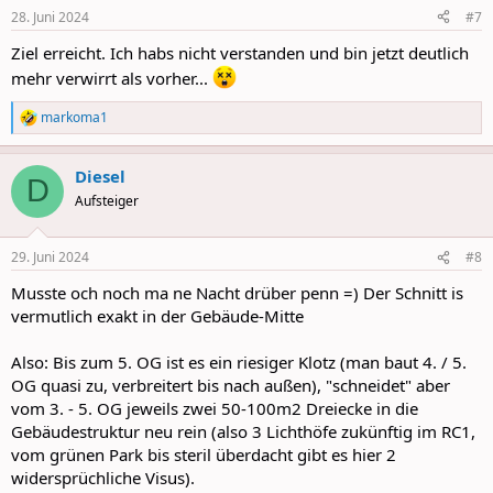
n
28. Juni 2024
#7
s
:
Ziel erreicht. Ich habs nicht verstanden und bin jetzt deutlich
mehr verwirrt als vorher...
markoma1
R
e
a
Diesel
c
D
t
Aufsteiger
i
o
n
29. Juni 2024
#8
s
:
Musste och noch ma ne Nacht drüber penn =) Der Schnitt is
vermutlich exakt in der Gebäude-Mitte
Also: Bis zum 5. OG ist es ein riesiger Klotz (man baut 4. / 5.
OG quasi zu, verbreitert bis nach außen), "schneidet" aber
vom 3. - 5. OG jeweils zwei 50-100m2 Dreiecke in die
Gebäudestruktur neu rein (also 3 Lichthöfe zukünftig im RC1,
vom grünen Park bis steril überdacht gibt es hier 2
widersprüchliche Visus).