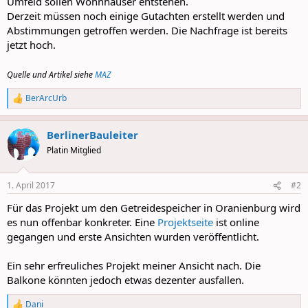
Umfeld sollen Wohnhäuser entstehen.
Derzeit müssen noch einige Gutachten erstellt werden und
Abstimmungen getroffen werden. Die Nachfrage ist bereits
jetzt hoch.
Quelle und Artikel siehe
MAZ
BerArcUrb
R
e
a
BerlinerBauleiter
c
t
Platin Mitglied
i
o
n
1. April 2017
#2
s
:
Für das Projekt um den Getreidespeicher in Oranienburg wird
es nun offenbar konkreter. Eine
Projektseite
ist online
gegangen und erste Ansichten wurden veröffentlicht.
Ein sehr erfreuliches Projekt meiner Ansicht nach. Die
Balkone könnten jedoch etwas dezenter ausfallen.
Dani