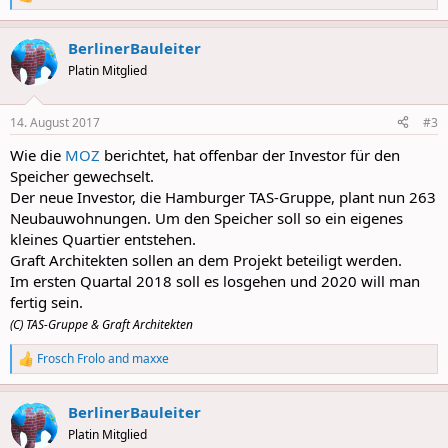
R
e
a
BerlinerBauleiter
c
t
Platin Mitglied
i
o
n
14. August 2017
#3
s
:
Wie die
MOZ
berichtet, hat offenbar der Investor für den
Speicher gewechselt.
Der neue Investor, die Hamburger TAS-Gruppe, plant nun 263
Neubauwohnungen. Um den Speicher soll so ein eigenes
kleines Quartier entstehen.
Graft Architekten sollen an dem Projekt beteiligt werden.
Im ersten Quartal 2018 soll es losgehen und 2020 will man
fertig sein.
(C) TAS-Gruppe & Graft Architekten
Frosch Frolo
and
maxxe
R
e
a
BerlinerBauleiter
c
t
Platin Mitglied
i