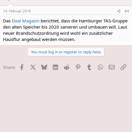
o
n
14. Februar 2018
#4
s
:
Das
Deal Magazin
berichtet, dass die Hamburger TAS-Gruppe
den alten Speicher bis 2020 sanieren und umbauen will. Laut
neuer Brandschutzordnung wird wohl ein zusätzlicher
Hausflur angebaut werden müssen.
You must log in or register to reply here.
Facebook
X
Bluesky
LinkedIn
Reddit
Pinterest
Tumblr
WhatsApp
E-Mail
Li
Share: