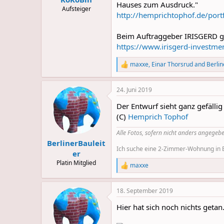
Hauses zum Ausdruck."
Aufsteiger
http://hemprichtophof.de/port
Beim Auftraggeber IRISGERD gi
https://www.irisgerd-investme
maxxe
,
Einar Thorsrud
and
Berlin
R
e
a
24. Juni 2019
c
t
Der Entwurf sieht ganz gefällig
i
o
(C)
Hemprich Tophof
n
s
Alle Fotos, sofern nicht anders angegebe
:
BerlinerBauleit
Ich suche eine 2-Zimmer-Wohnung in Be
er
Platin Mitglied
maxxe
R
e
a
18. September 2019
c
t
Hier hat sich noch nichts getan
i
o