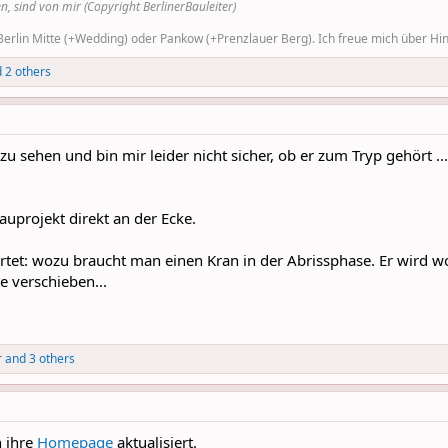
n, sind von mir (Copyright BerlinerBauleiter)
rlin Mitte (+Wedding) oder Pankow (+Prenzlauer Berg). Ich freue mich über Hinw
 2 others
u sehen und bin mir leider nicht sicher, ob er zum Tryp gehört ...
uprojekt direkt an der Ecke.
ortet: wozu braucht man einen Kran in der Abrissphase. Er wir
te verschieben...
r
and 3 others
 ihre
Homepage
aktualisiert.