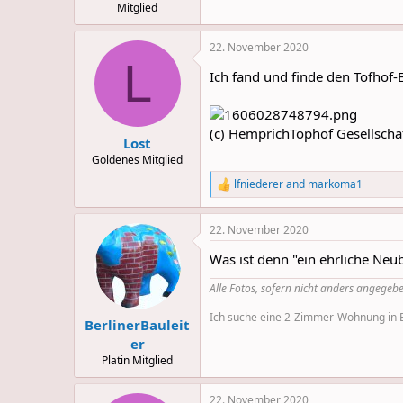
Mitglied
22. November 2020
L
Ich fand und finde den Tofhof-
(c) HemprichTophof Gesellscha
Lost
Goldenes Mitglied
lfniederer
and
markoma1
R
e
a
22. November 2020
c
t
Was ist denn "ein ehrliche Neu
i
o
Alle Fotos, sofern nicht anders angegebe
n
s
Ich suche eine 2-Zimmer-Wohnung in Be
:
BerlinerBauleit
er
Platin Mitglied
22. November 2020