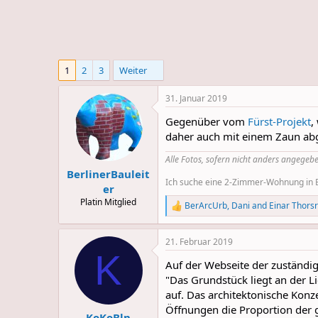
e
u
m
m
a
s
1
2
3
Weiter
31. Januar 2019
Gegenüber vom
Fürst-Projekt
,
daher auch mit einem Zaun abge
Alle Fotos, sofern nicht anders angegebe
BerlinerBauleit
Ich suche eine 2-Zimmer-Wohnung in Be
er
Platin Mitglied
BerArcUrb
,
Dani
and
Einar Thors
R
e
a
21. Februar 2019
c
K
t
Auf der Webseite der zuständig
i
o
"Das Grundstück liegt an der L
n
auf. Das architektonische Konz
s
Öffnungen die Proportion der 
:
KoKoBln