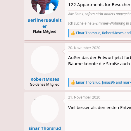
o
122 Appartments für Besucher 
n
s
Alle Fotos, sofern nicht anders angegebe
:
BerlinerBauleit
Ich suche eine 2-Zimmer-Wohnung in Be
er
Platin Mitglied
Einar Thorsrud
,
RobertMoses
an
R
e
a
20. November 2020
c
t
Außer das der Entwurf jetzt far
i
o
Bäume könnte die Straße auch m
n
s
:
RobertMoses
Einar Thorsrud
,
Jonas96
and
mar
R
Goldenes Mitglied
e
a
21. November 2020
c
t
Viel besser als den ersten Ent
i
o
n
s
:
Einar Thorsrud