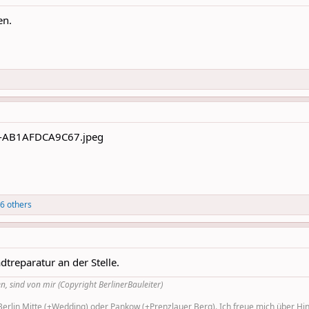
en.
6 others
dtreparatur an der Stelle.
n, sind von mir (Copyright BerlinerBauleiter)
rlin Mitte (+Wedding) oder Pankow (+Prenzlauer Berg). Ich freue mich über Hinw