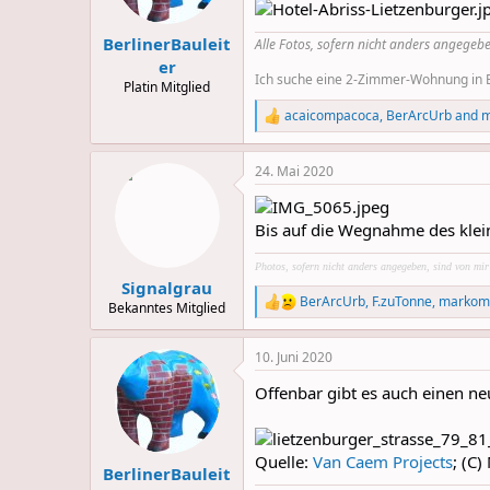
n
s
:
BerlinerBauleit
Alle Fotos, sofern nicht anders angegebe
er
Ich suche eine 2-Zimmer-Wohnung in Be
Platin Mitglied
acaicompacoca
,
BerArcUrb
and
m
R
e
a
24. Mai 2020
c
t
i
o
Bis auf die Wegnahme des kleine
n
s
Photos, sofern nicht anders angegeben, sind von mi
:
Signalgrau
BerArcUrb
,
F.zuTonne
,
markom
Bekanntes Mitglied
R
e
a
10. Juni 2020
c
t
Offenbar gibt es auch einen ne
i
o
n
s
Quelle:
Van Caem Projects
; (C
:
BerlinerBauleit