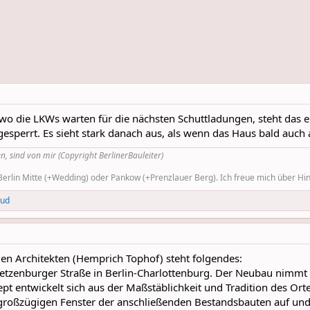
 wo die LKWs warten für die nächsten Schuttladungen, steht das e
sperrt. Es sieht stark danach aus, als wenn das Haus bald auch
n, sind von mir (Copyright BerlinerBauleiter)
rlin Mitte (+Wedding) oder Pankow (+Prenzlauer Berg). Ich freue mich über Hinw
rud
en Architekten (Hemprich Tophof) steht folgendes:
ietzenburger Straße in Berlin-Charlottenburg. Der Neubau nimmt d
ept entwickelt sich aus der Maßstäblichkeit und Tradition des Or
großzügigen Fenster der anschließenden Bestandsbauten auf und 