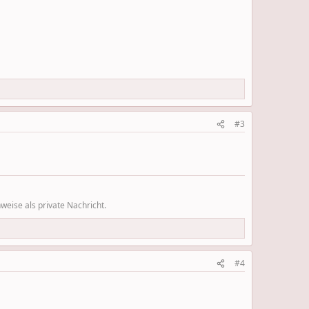
#3
eise als private Nachricht.
#4