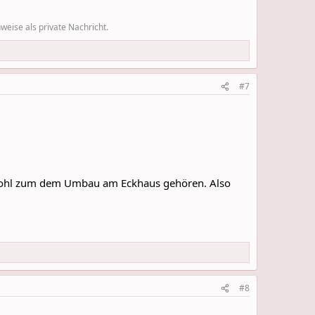
eise als private Nachricht.
#7
d wohl zum dem Umbau am Eckhaus gehören. Also
#8