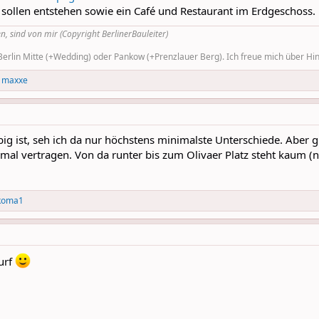
sollen entstehen sowie ein Café und Restaurant im Erdgeschoss.
n, sind von mir (Copyright BerlinerBauleiter)
rlin Mitte (+Wedding) oder Pankow (+Prenzlauer Berg). Ich freue mich über Hinw
d
maxxe
big ist, seh ich da nur höchstens minimalste Unterschiede. Aber gut
al vertragen. Von da runter bis zum Olivaer Platz steht kaum (n
koma1
wurf