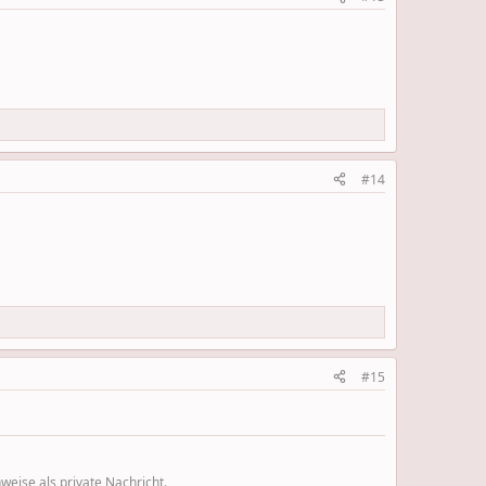
#14
#15
eise als private Nachricht.