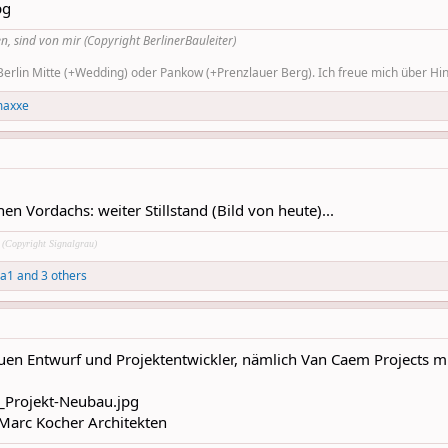
n, sind von mir (Copyright BerlinerBauleiter)
rlin Mitte (+Wedding) oder Pankow (+Prenzlauer Berg). Ich freue mich über Hinw
axxe
n Vordachs: weiter Stillstand (Bild von heute)...
r (Copyright Signalgrau)
a1
and 3 others
uen Entwurf und Projektentwickler, nämlich Van Caem Projects m
) Marc Kocher Architekten