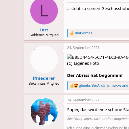
L
...steht zu seinen Geschosshöh
Lost
markoma1
R
Goldenes Mitglied
e
a
24. September 2021
c
t
i
o
(C) Eigenes Foto
n
s
Der Abriss hat begonnen!
:
lfniederer
Bekanntes Mitglied
ghuebi
,
BerArcUrb
,
maxxe
and 
R
e
a
24. September 2021
c
t
Super, das wird eine schöne Sta
i
o
Alle Fotos, sofern nicht anders angegebe
n
s
Ich suche eine 2-Zimmer-Wohnung in Be
: