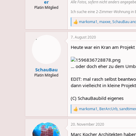
er
Alle Fotos, sofern nicht anders angegebe
Platin Mitglied
Ich suche eine 2-Zimmer-Wohnung in Be
markoma1
,
maxxe
,
SchauBau
and
R
e
a
7. August 2020
c
t
Heute war ein Kran am Projekt z
i
o
n
s
... oder doch eher zu dem Umba
:
SchauBau
Platin Mitglied
EDIT: mal rasch selbst beantw
dann vielleicht in kleine Projek
(C) SchauBaubild eigenes
markoma1
,
BerArcUrb
,
sandtime
R
e
a
20. November 2020
c
t
Marc Kocher Architekten haben
i