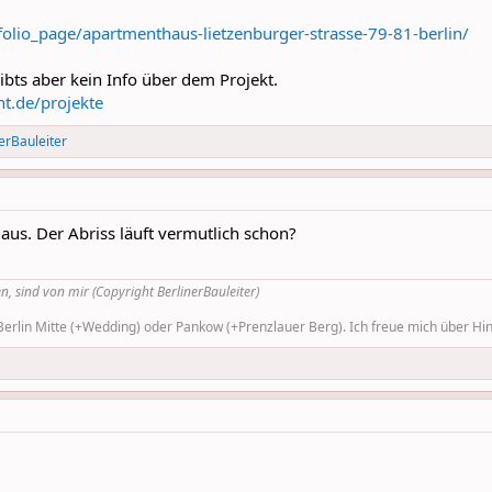
folio_page/apartmenthaus-lietzenburger-strasse-79-81-berlin/
bts aber kein Info über dem Projekt.
nt.de/projekte
erBauleiter
 aus. Der Abriss läuft vermutlich schon?
n, sind von mir (Copyright BerlinerBauleiter)
rlin Mitte (+Wedding) oder Pankow (+Prenzlauer Berg). Ich freue mich über Hinw
.