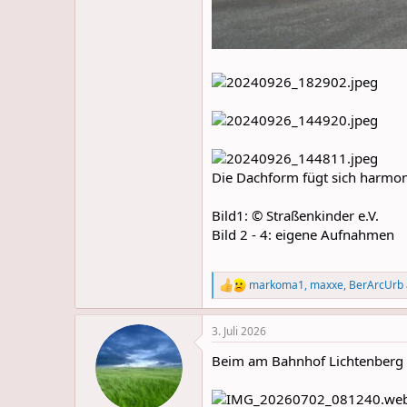
Die Dachform fügt sich harmon
Bild1: © Straßenkinder e.V.
Bild 2 - 4: eigene Aufnahmen
markoma1
,
maxxe
,
BerArcUrb
R
e
a
3. Juli 2026
c
t
Beim am Bahnhof Lichtenberg ge
i
o
n