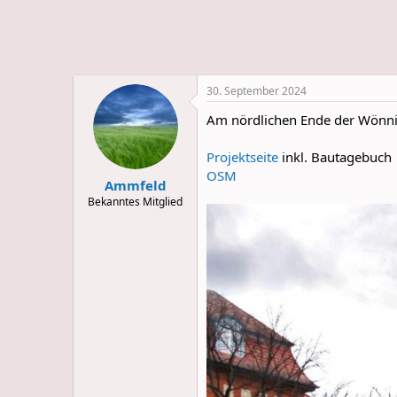
e
u
m
m
a
s
30. September 2024
Am nördlichen Ende der Wönnich
Projektseite
inkl. Bautagebuch
OSM
Ammfeld
Bekanntes Mitglied