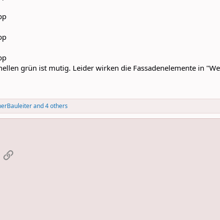
llen grün ist mutig. Leider wirken die Fassadenelemente in "Wel
nerBauleiter
and 4 others
App
-Mail
Link einfügen