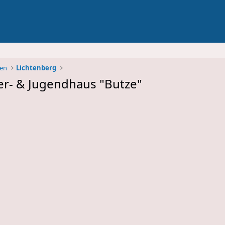
ben
Lichtenberg
er- & Jugendhaus "Butze"