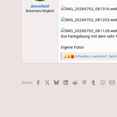
s
:
Ammfeld
Bekanntes Mitglied
Die Farbgebung mit dem sehr he
Eigene Fotos
SchauBau
,
markoma1
,
Berli
R
e
a
c
t
i
Facebook
X
Bluesky
LinkedIn
Reddit
Pinterest
Tumblr
Whats
E
Share:
o
n
s
: