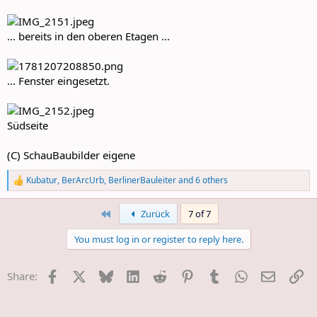
... bereits in den oberen Etagen ...
... Fenster eingesetzt.
Südseite
(C) SchauBaubilder eigene
Kubatur
,
BerArcUrb
,
BerlinerBauleiter
and 6 others
R
e
a
First
Zurück
7 of 7
c
t
You must log in or register to reply here.
i
o
n
Facebook
X
Bluesky
LinkedIn
Reddit
Pinterest
Tumblr
WhatsApp
E-Mail
Li
Share:
s
: