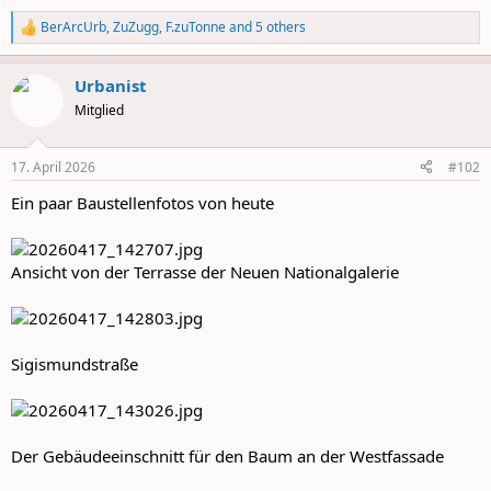
BerArcUrb
,
ZuZugg
,
F.zuTonne
and 5 others
R
e
a
Urbanist
c
t
Mitglied
i
o
n
17. April 2026
#102
s
:
Ein paar Baustellenfotos von heute
Ansicht von der Terrasse der Neuen Nationalgalerie
Sigismundstraße
Der Gebäudeeinschnitt für den Baum an der Westfassade