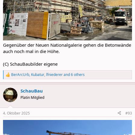
Gegenüber der Neuen Nationalgalerie gehen die Betonwände
auch noch mal in die Höhe.
(C) SchauBaubilder eigene
BerArcUrb
,
Kubatur
,
lfniederer
and 6 others
R
e
a
SchauBau
c
t
Platin Mitglied
i
o
n
4. Oktober 2025
#93
s
: