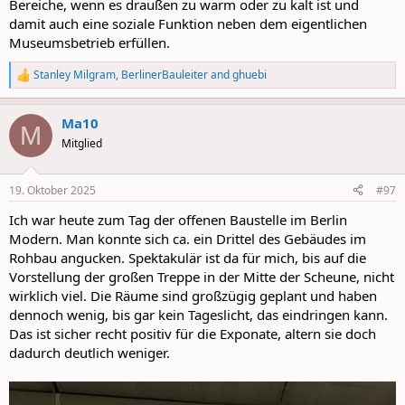
Bereiche, wenn es draußen zu warm oder zu kalt ist und
damit auch eine soziale Funktion neben dem eigentlichen
Museumsbetrieb erfüllen.
Stanley Milgram
,
BerlinerBauleiter
and
ghuebi
R
e
a
Ma10
c
M
t
Mitglied
i
o
n
19. Oktober 2025
#97
s
:
Ich war heute zum Tag der offenen Baustelle im Berlin
Modern. Man konnte sich ca. ein Drittel des Gebäudes im
Rohbau angucken. Spektakulär ist da für mich, bis auf die
Vorstellung der großen Treppe in der Mitte der Scheune, nicht
wirklich viel. Die Räume sind großzügig geplant und haben
dennoch wenig, bis gar kein Tageslicht, das eindringen kann.
Das ist sicher recht positiv für die Exponate, altern sie doch
dadurch deutlich weniger.