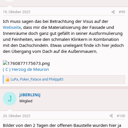
i
o
n
19. Oktober 2025
#99
s
:
Ich muss sagen das bei Betrachtung der Visus auf der
Webseite
, dass mir die Materialisierung der Fassade und
Innenräume doch ganz gut gefällt in seiner Ausformulierung
und Feinheiten, wie den schmalen Klinkern in Kombination
mit den Dachschindeln. Etwas unelegant finde ich hier jedoch
den Übergang vom Dach auf die Außenmauern.
( C ) Herzog de Meuron
LuPa
,
Poker_Palace
and
Philipp85
R
e
a
jiBERLINij
c
J
t
Mitglied
i
o
n
20. Oktober 2025
#100
s
:
Bilder von den 2 Tagen der offenen Baustelle wurden hier ja