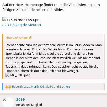
:
Auf der HdM Homepage findet man die Visualisierung zum
fertigen Zustand deines ersten Bildes:
( C ) Herzog de Meuron
Zitat von Ma10:
Ich war heute zum Tag der offenen Baustelle im Berlin Modern. Man
konnte sich ca. ein Drittel des Gebäudes im Rohbau angucken.
Spektakulär ist da für mich, bis auf die Vorstellung der großen
Treppe in der Mitte der Scheune, nicht wirklich viel. Die Räume sind
großzügig geplant und haben dennoch wenig, bis gar kein
Tageslicht, das eindringen kann. Das ist sicher recht positiv für die
Exponate, altern sie doch dadurch deutlich weniger.
RobertMoses
,
North-Kid
,
Ma10
and 2 others
R
e
a
2099
c
t
Bekanntes Mitglied