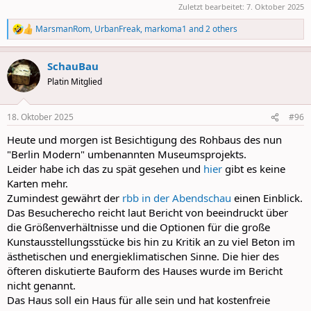
Zuletzt bearbeitet:
7. Oktober 2025
MarsmanRom
,
UrbanFreak
,
markoma1
and 2 others
R
e
a
SchauBau
c
t
Platin Mitglied
i
o
n
18. Oktober 2025
#96
s
:
Heute und morgen ist Besichtigung des Rohbaus des nun
"Berlin Modern" umbenannten Museumsprojekts.
Leider habe ich das zu spät gesehen und
hier
gibt es keine
Karten mehr.
Zumindest gewährt der
rbb in der Abendschau
einen Einblick.
Das Besucherecho reicht laut Bericht von beeindruckt über
die Größenverhältnisse und die Optionen für die große
Kunstausstellungsstücke bis hin zu Kritik an zu viel Beton im
ästhetischen und energieklimatischen Sinne. Die hier des
öfteren diskutierte Bauform des Hauses wurde im Bericht
nicht genannt.
Das Haus soll ein Haus für alle sein und hat kostenfreie