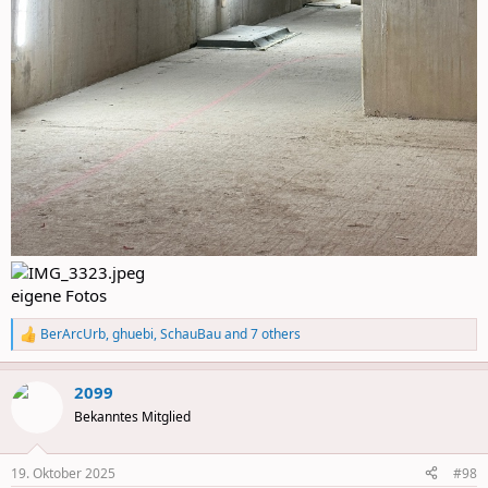
eigene Fotos
BerArcUrb
,
ghuebi
,
SchauBau
and 7 others
R
e
a
2099
c
t
Bekanntes Mitglied
i
o
n
19. Oktober 2025
#98
s