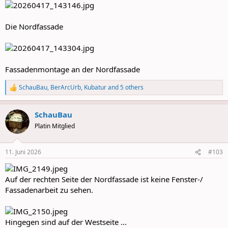
Die Nordfassade
Fassadenmontage an der Nordfassade
SchauBau
,
BerArcUrb
,
Kubatur
and 5 others
R
e
a
SchauBau
c
t
Platin Mitglied
i
o
n
11. Juni 2026
#103
s
:
Auf der rechten Seite der Nordfassade ist keine Fenster-/
Fassadenarbeit zu sehen.
Hingegen sind auf der Westseite ...