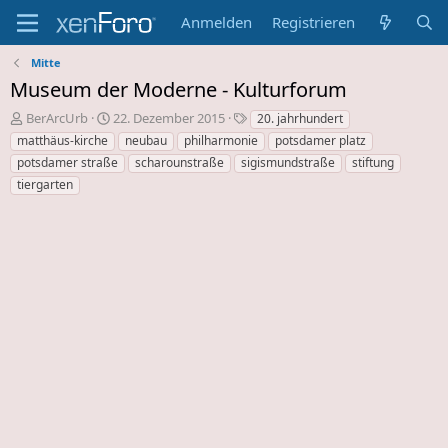
Anmelden
Registrieren
Mitte
Museum der Moderne - Kulturforum
E
E
S
BerArcUrb
22. Dezember 2015
20. jahrhundert
r
r
c
matthäus-kirche
neubau
philharmonie
potsdamer platz
s
s
h
potsdamer straße
scharounstraße
sigismundstraße
stiftung
t
t
l
tiergarten
e
e
a
l
l
g
l
l
w
e
u
o
r
n
r
d
g
t
e
s
e
s
d
T
a
h
t
e
u
m
m
a
s