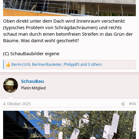
Oben direkt unter dem Dach wird Innenraum verschenkt
(typisches Problem von Schrägdachräumen) und rechts
schaut man durch einen betonfreien Streifen in das Grün der
Bäume. Was damit wohl geschieht?
(C) SchauBaubilder eigene
BerArcUrb
,
BerlinerBauleiter
,
Philipp85
and 3 others
R
e
a
SchauBau
c
t
Platin Mitglied
i
o
n
4. Oktober 2025
#94
s
: