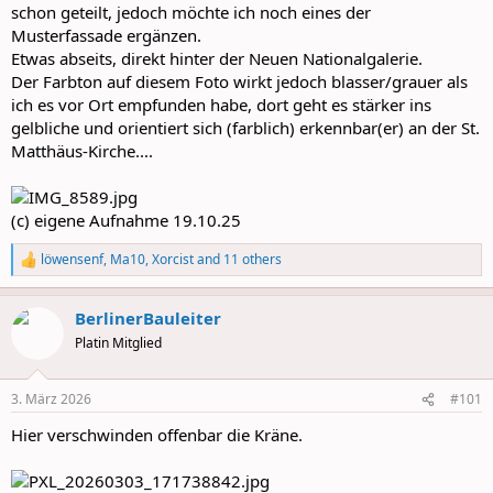
schon geteilt, jedoch möchte ich noch eines der
Musterfassade ergänzen.
Etwas abseits, direkt hinter der Neuen Nationalgalerie.
Der Farbton auf diesem Foto wirkt jedoch blasser/grauer als
ich es vor Ort empfunden habe, dort geht es stärker ins
gelbliche und orientiert sich (farblich) erkennbar(er) an der St.
Matthäus-Kirche....
(c) eigene Aufnahme 19.10.25
löwensenf
,
Ma10
,
Xorcist
and 11 others
R
e
a
BerlinerBauleiter
c
t
Platin Mitglied
i
o
n
3. März 2026
#101
s
:
Hier verschwinden offenbar die Kräne.