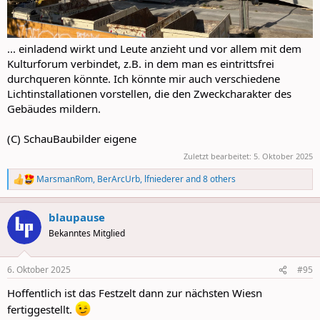
... einladend wirkt und Leute anzieht und vor allem mit dem
Kulturforum verbindet, z.B. in dem man es eintrittsfrei
durchqueren könnte. Ich könnte mir auch verschiedene
Lichtinstallationen vorstellen, die den Zweckcharakter des
Gebäudes mildern.
(C) SchauBaubilder eigene
Zuletzt bearbeitet:
5. Oktober 2025
MarsmanRom
,
BerArcUrb
,
lfniederer
and 8 others
R
e
a
blaupause
c
t
Bekanntes Mitglied
i
o
n
6. Oktober 2025
#95
s
:
Hoffentlich ist das Festzelt dann zur nächsten Wiesn
fertiggestellt.