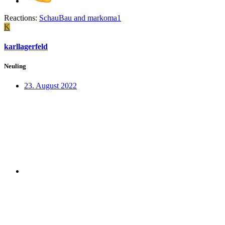
Reactions:
SchauBau
and
markoma1
K
karllagerfeld
Neuling
23. August 2022