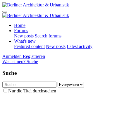
Home
Forums
New posts
Search forums
What's new
Featured content
New posts
Latest activity
Anmelden
Registrieren
Was ist neu?
Suche
Suche
Nur die Titel durchsuchen