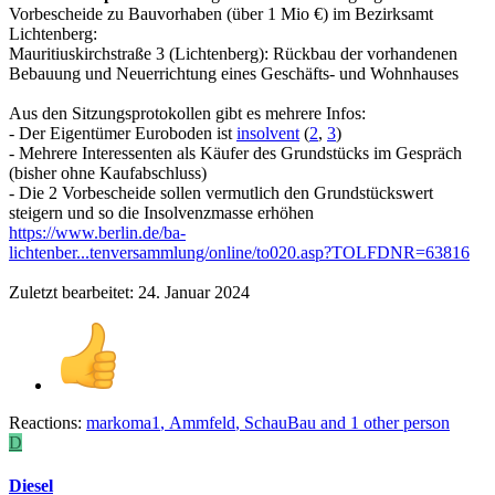
Vorbescheide zu Bauvorhaben (über 1 Mio €) im Bezirksamt
Lichtenberg:
Mauritiuskirchstraße 3 (Lichtenberg): Rückbau der vorhandenen
Bebauung und Neuerrichtung eines Geschäfts- und Wohnhauses
Aus den Sitzungsprotokollen gibt es mehrere Infos:
- Der Eigentümer Euroboden ist
insolvent
(
2
,
3
)
- Mehrere Interessenten als Käufer des Grundstücks im Gespräch
(bisher ohne Kaufabschluss)
- Die 2 Vorbescheide sollen vermutlich den Grundstückswert
steigern und so die Insolvenzmasse erhöhen
https://www.berlin.de/ba-
lichtenber...tenversammlung/online/to020.asp?TOLFDNR=63816
Zuletzt bearbeitet:
24. Januar 2024
Reactions:
markoma1
,
Ammfeld
,
SchauBau
and 1 other person
D
Diesel