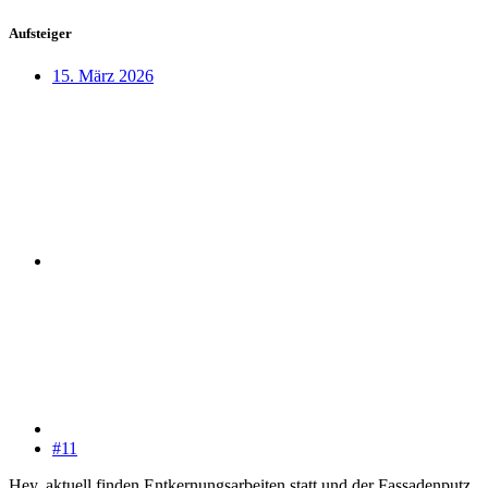
Aufsteiger
15. März 2026
#11
Hey, aktuell finden Entkernungsarbeiten statt und der Fassadenputz