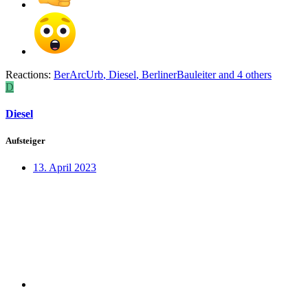
Reactions:
BerArcUrb
,
Diesel
,
BerlinerBauleiter
and 4 others
D
Diesel
Aufsteiger
13. April 2023