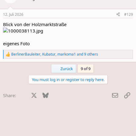
i
o
n
12. Juli 2026
#129
s
:
Blick von der Holzmarktstraße
eigenes Foto
BerlinerBauleiter
,
Kubatur
,
markoma1
and 9 others
R
e
a
First
Zurück
9 of 9
c
t
You must log in or register to reply here.
i
o
n
Facebook
X
Bluesky
LinkedIn
Reddit
Pinterest
Tumblr
WhatsApp
E-Mail
Li
Share:
s
: