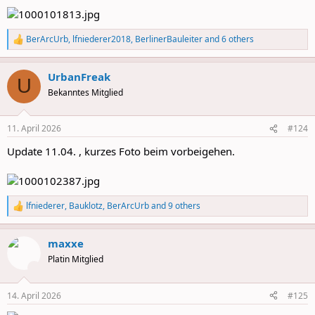
BerArcUrb
,
lfniederer2018
,
BerlinerBauleiter
and 6 others
R
e
a
UrbanFreak
c
U
t
Bekanntes Mitglied
i
o
n
11. April 2026
#124
s
:
Update 11.04. , kurzes Foto beim vorbeigehen.
lfniederer
,
Bauklotz
,
BerArcUrb
and 9 others
R
e
a
maxxe
c
t
Platin Mitglied
i
o
n
14. April 2026
#125
s
: