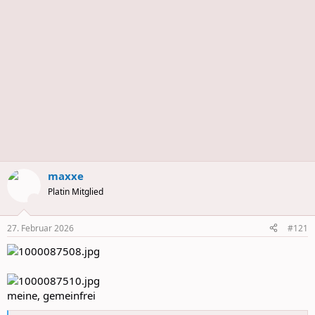
s
maxxe
Platin Mitglied
27. Februar 2026
#121
meine, gemeinfrei