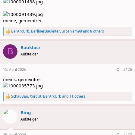
meine, gemeinfrei
BerArcUrb
,
BerlinerBauleiter
,
urbanism98
and 8 others
R
e
a
Bauklotz
c
B
t
Aufsteiger
i
o
n
15. April 2026
#126
s
:
meins, gemeinfrei
SchauBau
,
Xorcist
,
BerArcUrb
and 11 others
R
e
a
Bing
c
t
Aufsteiger
i
o
n
25. April 2026
#127