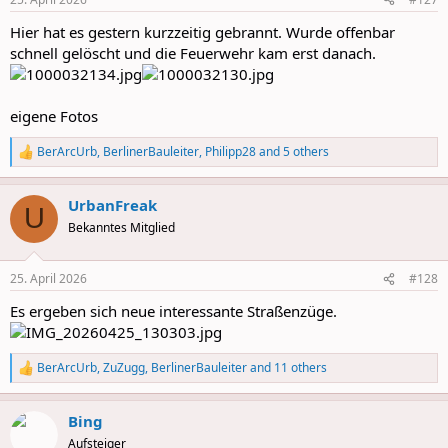
s
:
Hier hat es gestern kurzzeitig gebrannt. Wurde offenbar
schnell gelöscht und die Feuerwehr kam erst danach.
eigene Fotos
BerArcUrb
,
BerlinerBauleiter
,
Philipp28
and 5 others
R
e
a
UrbanFreak
c
U
t
Bekanntes Mitglied
i
o
n
25. April 2026
#128
s
:
Es ergeben sich neue interessante Straßenzüge.
BerArcUrb
,
ZuZugg
,
BerlinerBauleiter
and 11 others
R
e
a
Bing
c
t
Aufsteiger