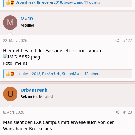
UrbanFreak
,
lfniederer2018
,
boswrz
and 11 others
R
e
a
Ma10
c
M
t
Mitglied
i
o
n
22. März 2026
#122
s
:
Hier geht es mit der Fassade jetzt schnell voran.
Foto: meins
lfniederer2018
,
BerArcUrb
,
StefanM
and 13 others
R
e
a
UrbanFreak
c
U
t
Bekanntes Mitglied
i
o
n
8. April 2026
#123
s
:
Man sieht den LXK Campus mittlerweile auch von der
Warschauer Brücke aus: