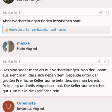
16. Mai 2018
#9
Abrissvorbereitungen finden inzwischen statt.
BerArcUrb
,
BerlinerBauleiter
and
maxxe
R
e
a
maxxe
c
t
Platin Mitglied
i
o
n
16. Mai 2018
#10
s
:
Das sind sogar mehr als nur Vorbereitungen. Von der Sbahn
aus sieht man, dass sich neben dem Gebäude unter der
großen Freifläche Kellerräume befinden, die man bereits
freigelegt und teils eingerissen hat. Die Kellerräume reichen
gut 10m bis in die Freifläche rein.
Urbanista
U
Bekanntes Mitglied