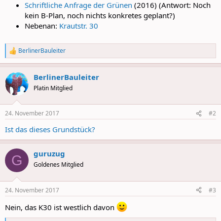
Schriftliche Anfrage der Grünen
(2016) (Antwort: Noch
kein B-Plan, noch nichts konkretes geplant?)
Nebenan:
Krautstr. 30
BerlinerBauleiter
R
e
a
BerlinerBauleiter
c
t
Platin Mitglied
i
o
n
24. November 2017
#2
s
:
Ist das dieses Grundstück?
guruzug
G
Goldenes Mitglied
24. November 2017
#3
Nein, das K30 ist westlich davon