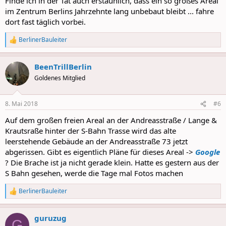
Finde ich in der Tat auch erstaunlich, dass ein so großes Areal
im Zentrum Berlins Jahrzehnte lang unbebaut bleibt ... fahre
dort fast täglich vorbei.
BerlinerBauleiter
R
e
a
BeenTrillBerlin
c
t
Goldenes Mitglied
i
o
n
8. Mai 2018
#6
s
:
Auf dem großen freien Areal an der Andreasstraße / Lange &
Krautsraße hinter der S-Bahn Trasse wird das alte
leerstehende Gebäude an der Andreasstraße 73 jetzt
abgerissen. Gibt es eigentlich Pläne für dieses Areal ->
Google
? Die Brache ist ja nicht gerade klein. Hatte es gestern aus der
S Bahn gesehen, werde die Tage mal Fotos machen
BerlinerBauleiter
R
e
a
guruzug
c
G