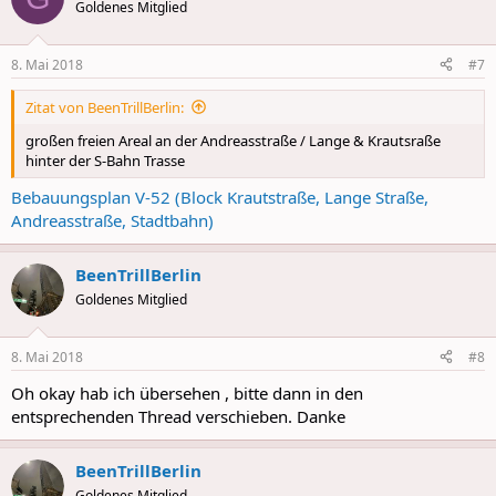
t
Goldenes Mitglied
i
o
n
8. Mai 2018
#7
s
:
Zitat von BeenTrillBerlin:
großen freien Areal an der Andreasstraße / Lange & Krautsraße
hinter der S-Bahn Trasse
Bebauungsplan V-52 (Block Krautstraße, Lange Straße,
Andreasstraße, Stadtbahn)
BeenTrillBerlin
Goldenes Mitglied
8. Mai 2018
#8
Oh okay hab ich übersehen , bitte dann in den
entsprechenden Thread verschieben. Danke
BeenTrillBerlin
Goldenes Mitglied