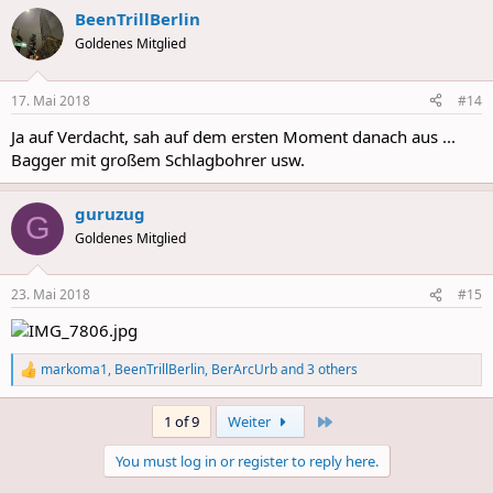
BeenTrillBerlin
Goldenes Mitglied
17. Mai 2018
#14
Ja auf Verdacht, sah auf dem ersten Moment danach aus ...
Bagger mit großem Schlagbohrer usw.
guruzug
G
Goldenes Mitglied
23. Mai 2018
#15
markoma1
,
BeenTrillBerlin
,
BerArcUrb
and 3 others
R
e
a
Last
1 of 9
Weiter
c
t
You must log in or register to reply here.
i
o