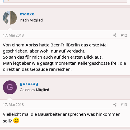
R
e
a
maxxe
c
t
Platin Mitglied
i
o
n
17. Mai 2018
#12
s
:
Von einem Abriss hatte BeenTrillBerlin das erste Mal
geschrieben, aber wohl nur auf Verdacht.
So sah das für mich auch auf den ersten Blick aus.
Man legt aber wie gesagt momentan Kellergeschosse frei, die
direkt an das Gebäude ranreichen.
guruzug
G
Goldenes Mitglied
17. Mai 2018
#13
Vielleicht mal die Bauarbeiter ansprechen was hinkommen
soll?