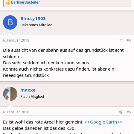
BerlinerBauleiter
R
e
a
Blncty1903
c
B
t
Bekanntes Mitglied
i
o
n
6. Februar 2018
#4
s
:
Die aussicht von der sbahn aus auf das grundstück ist echt
schlimm.
Das sieht seitdem ich denken kann so aus.
Konnte auch nichts konkretes dazu finden, ist aber ein
rieeesiges Grundstück
maxxe
Platin Mitglied
6. Februar 2018
#5
Es ist wohl das rote Areal hier gemeint.
>>Google Earth<<
Das gelbe daneben ist das des K30.