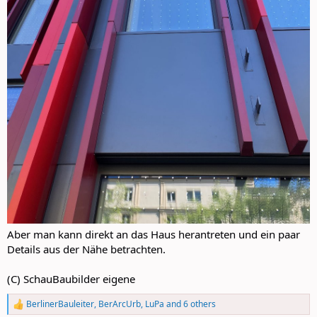
Aber man kann direkt an das Haus herantreten und ein paar
Details aus der Nähe betrachten.
(C) SchauBaubilder eigene
BerlinerBauleiter
,
BerArcUrb
,
LuPa
and 6 others
R