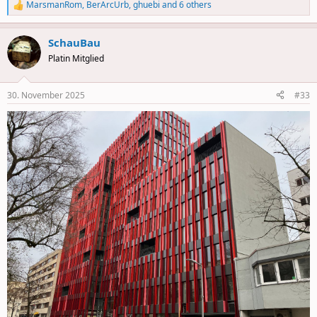
MarsmanRom
,
BerArcUrb
,
ghuebi
and 6 others
R
e
a
SchauBau
c
t
Platin Mitglied
i
o
n
30. November 2025
#33
s
: