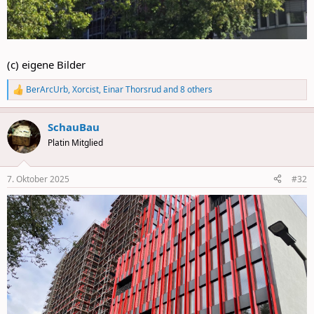
(c) eigene Bilder
BerArcUrb
,
Xorcist
,
Einar Thorsrud
and 8 others
R
e
a
SchauBau
c
t
Platin Mitglied
i
o
n
7. Oktober 2025
#32
s
: