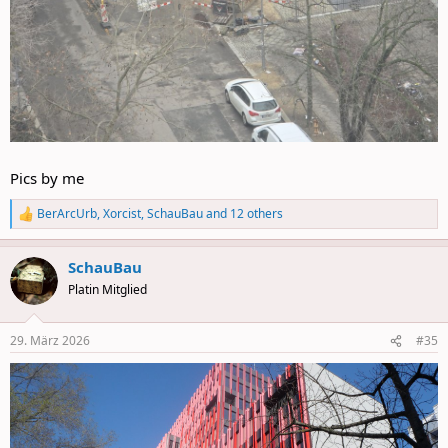
Pics by me
BerArcUrb
,
Xorcist
,
SchauBau
and 12 others
R
e
a
SchauBau
c
t
Platin Mitglied
i
o
n
29. März 2026
#35
s
: