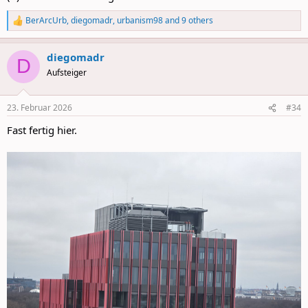
BerArcUrb
,
diegomadr
,
urbanism98
and 9 others
R
e
a
diegomadr
c
D
t
Aufsteiger
i
o
n
23. Februar 2026
#34
s
:
Fast fertig hier.