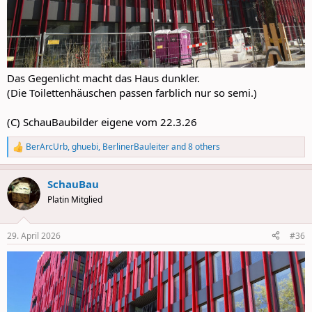
Das Gegenlicht macht das Haus dunkler.
(Die Toilettenhäuschen passen farblich nur so semi.)
(C) SchauBaubilder eigene vom 22.3.26
BerArcUrb
,
ghuebi
,
BerlinerBauleiter
and 8 others
R
e
a
SchauBau
c
t
Platin Mitglied
i
o
n
29. April 2026
#36
s
: