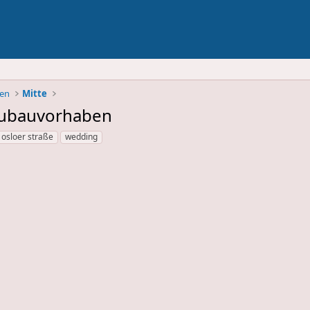
ben
Mitte
eubauvorhaben
osloer straße
wedding