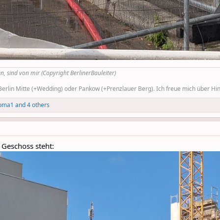
n, sind von mir (Copyright BerlinerBauleiter)
rlin Mitte (+Wedding) oder Pankow (+Prenzlauer Berg). Ich freue mich über Hinw
oma1
and 4 others
 Geschoss steht: