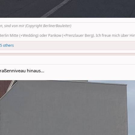
n, sind von mir (Copyright BerlinerBauleiter)
rlin Mitte (+Wedding) oder Pankow (+Prenzlauer Berg). Ich freue mich über Hinw
5 others
raßenniveau hinaus...