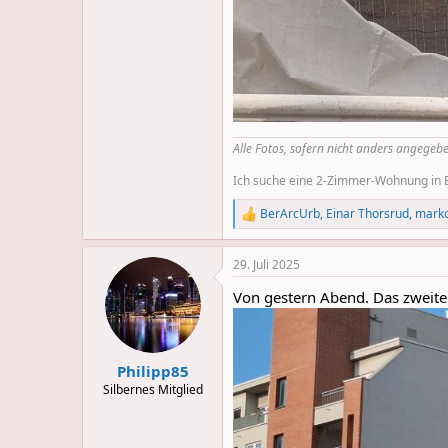
Alle Fotos, sofern nicht anders angegebe
Ich suche eine 2-Zimmer-Wohnung in Be
BerArcUrb
,
Einar Thorsrud
,
mark
R
e
a
29. Juli 2025
c
t
Von gestern Abend. Das zweite
i
o
n
s
:
Philipp85
Silbernes Mitglied