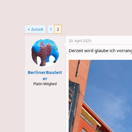
e
u
m
m
a
s
Zurück
1
2
20. April 2025
Derzeit wird glaube ich vorran
BerlinerBauleit
er
Platin Mitglied