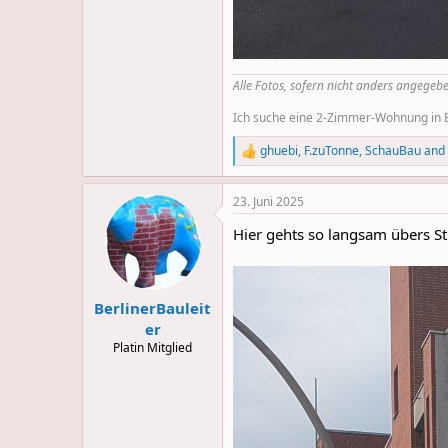
Alle Fotos, sofern nicht anders angegebe
Ich suche eine 2-Zimmer-Wohnung in Be
ghuebi
,
F.zuTonne
,
SchauBau
and 
R
e
a
23. Juni 2025
c
t
Hier gehts so langsam übers St
i
o
n
s
:
BerlinerBauleit
er
Platin Mitglied