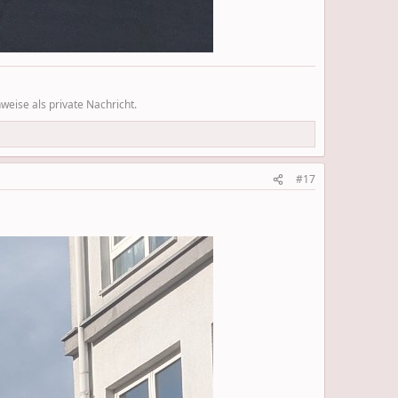
eise als private Nachricht.
#17