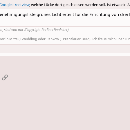
Googlestreetview
, welche Lücke dort geschlossen werden soll. Ist etwa ein
enehmigungsliste grünes Licht erteilt für die Errichtung von dre
n, sind von mir (Copyright BerlinerBauleiter)
rlin Mitte (+Wedding) oder Pankow (+Prenzlauer Berg). Ich freue mich über Hinw
App
-Mail
Link einfügen