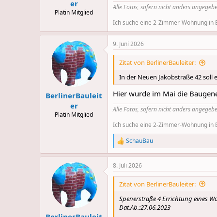
er
Alle Fotos, sofern nicht anders angegebe
Platin Mitglied
Ich suche eine 2-Zimmer-Wohnung in Be
9. Juni 2026
Zitat von BerlinerBauleiter:
In der Neuen Jakobstraße 42 soll
Hier wurde im Mai die Baugene
BerlinerBauleit
er
Alle Fotos, sofern nicht anders angegebe
Platin Mitglied
Ich suche eine 2-Zimmer-Wohnung in Be
SchauBau
R
e
a
8. Juli 2026
c
t
i
Zitat von BerlinerBauleiter:
o
n
Spenerstraße 4 Errichtung eines W
s
Dat.Ab.:27.06.2023
:
BerlinerBauleit