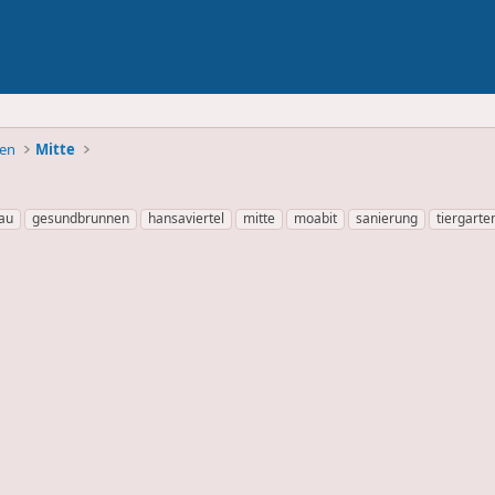
ben
Mitte
au
gesundbrunnen
hansaviertel
mitte
moabit
sanierung
tiergarte