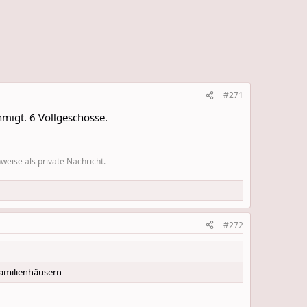
#271
migt. 6 Vollgeschosse.
eise als private Nachricht.
#272
familienhäusern