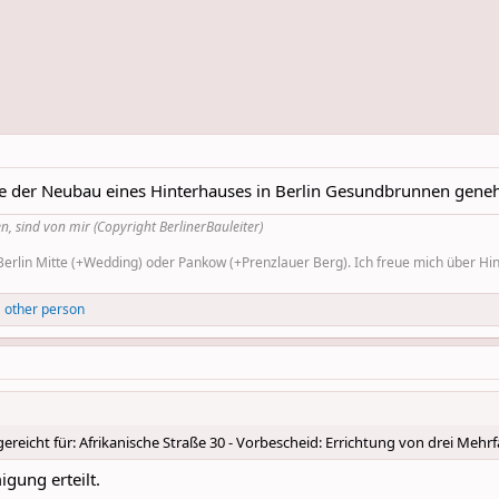
rde der Neubau eines Hinterhauses in Berlin Gesundbrunnen geneh
n, sind von mir (Copyright BerlinerBauleiter)
rlin Mitte (+Wedding) oder Pankow (+Prenzlauer Berg). Ich freue mich über Hinw
 other person
reicht für: Afrikanische Straße 30 - Vorbescheid: Errichtung von drei Mehr
gung erteilt.