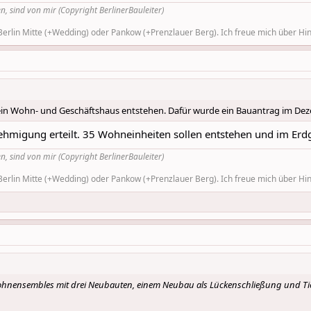
n, sind von mir (Copyright BerlinerBauleiter)
rlin Mitte (+Wedding) oder Pankow (+Prenzlauer Berg). Ich freue mich über Hinw
 ein Wohn- und Geschäftshaus entstehen. Dafür wurde ein Bauantrag im Dez
hmigung erteilt. 35 Wohneinheiten sollen entstehen und im Erd
n, sind von mir (Copyright BerlinerBauleiter)
rlin Mitte (+Wedding) oder Pankow (+Prenzlauer Berg). Ich freue mich über Hinw
ohnensembles mit drei Neubauten, einem Neubau als Lückenschließung und Tie