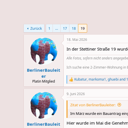
e
u
m
m
a
s
Zurück
1
…
17
18
19
18. Mai 2026
In der Stettiner Straße 19 wu
Alle Fotos, sofern nicht anders angegebe
Ich suche eine 2-Zimmer-Wohnung in Be
BerlinerBauleit
er
Kubatur
,
markoma1
,
ghuebi
and 1
R
Platin Mitglied
e
a
9. Juni 2026
c
t
i
Zitat von BerlinerBauleiter:
o
n
Im März wurde ein Bauantrag einge
s
:
Hier wurde im Mai die Genehmi
BerlinerBauleit