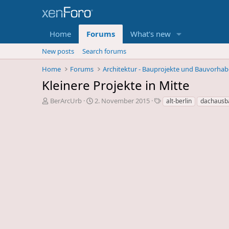
Home
Forums
What's new
New posts
Search forums
Home
Forums
Architektur - Bauprojekte und Bauvorha
Kleinere Projekte in Mitte
E
E
S
BerArcUrb
2. November 2015
alt-berlin
dachausb
r
r
c
s
s
h
t
t
l
e
e
a
l
l
g
l
l
w
e
u
o
r
n
r
d
g
t
e
s
e
s
d
T
a
h
t