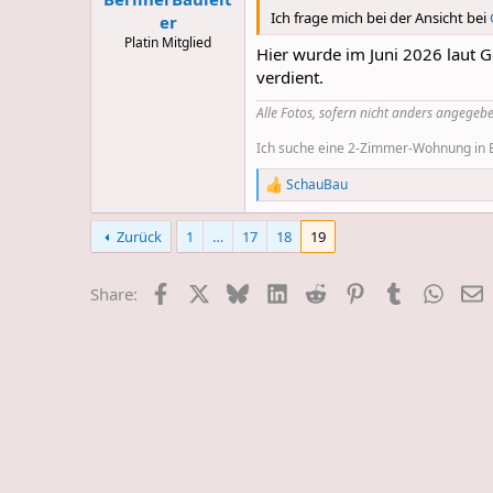
Ich frage mich bei der Ansicht bei
er
Platin Mitglied
Hier wurde im Juni 2026 laut G
verdient.
Alle Fotos, sofern nicht anders angegebe
Ich suche eine 2-Zimmer-Wohnung in Be
SchauBau
R
e
a
Zurück
1
…
17
18
19
c
t
i
Facebook
X
Bluesky
LinkedIn
Reddit
Pinterest
Tumblr
Whats
E
Share:
o
n
s
: