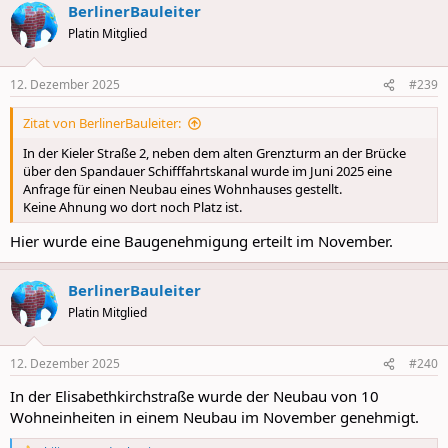
BerlinerBauleiter
c
t
Platin Mitglied
i
o
n
12. Dezember 2025
#239
s
:
Zitat von BerlinerBauleiter:
In der Kieler Straße 2, neben dem alten Grenzturm an der Brücke
über den Spandauer Schifffahrtskanal wurde im Juni 2025 eine
Anfrage für einen Neubau eines Wohnhauses gestellt.
Keine Ahnung wo dort noch Platz ist.
Hier wurde eine Baugenehmigung erteilt im November.
BerlinerBauleiter
Platin Mitglied
12. Dezember 2025
#240
In der Elisabethkirchstraße wurde der Neubau von 10
Wohneinheiten in einem Neubau im November genehmigt.