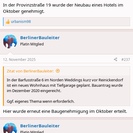
:
In der Provinzstraße 19 wurde der Neubau eines Hotels im
Oktober genehmigt.
urbanism98
R
e
a
BerlinerBauleiter
c
t
Platin Mitglied
i
o
n
12. November 2025
#237
s
:
Zitat von BerlinerBauleiter:
In der Barfusstraße 6 im Norden Weddings kurz vor Reinickendorf
ist ein neues Wohnhaus mit Tiefgarage geplant. Bauantrag wurde
im Dezember 2020 eingereicht.
Ggf. eigenes Thema wenn erforderlich.
Hier wurde erneut eine Baugenehmigung im Oktober erteilt.
BerlinerBauleiter
Platin Mitglied