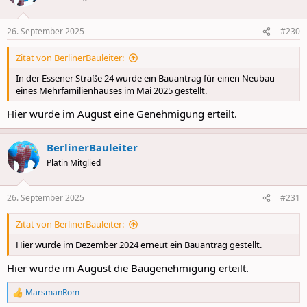
i
o
n
26. September 2025
#230
s
:
Zitat von BerlinerBauleiter:
In der Essener Straße 24 wurde ein Bauantrag für einen Neubau
eines Mehrfamilienhauses im Mai 2025 gestellt.
Hier wurde im August eine Genehmigung erteilt.
BerlinerBauleiter
Platin Mitglied
26. September 2025
#231
Zitat von BerlinerBauleiter:
Hier wurde im Dezember 2024 erneut ein Bauantrag gestellt.
Hier wurde im August die Baugenehmigung erteilt.
MarsmanRom
R