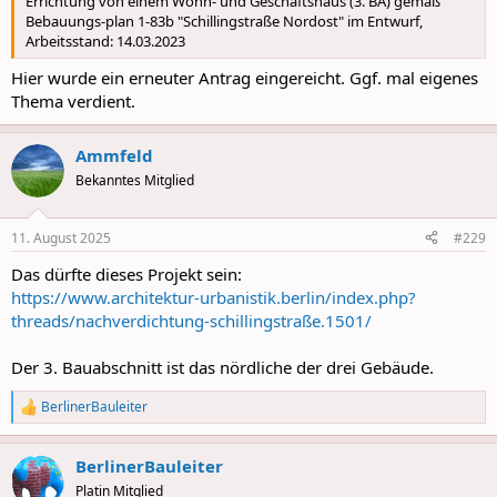
Errichtung von einem Wohn- und Geschäftshaus (3. BA) gemäß
Bebauungs-plan 1-83b "Schillingstraße Nordost" im Entwurf,
Arbeitsstand: 14.03.2023
Hier wurde ein erneuter Antrag eingereicht. Ggf. mal eigenes
Thema verdient.
Ammfeld
Bekanntes Mitglied
11. August 2025
#229
Das dürfte dieses Projekt sein:
https://www.architektur-urbanistik.berlin/index.php?
threads/nachverdichtung-schillingstraße.1501/
Der 3. Bauabschnitt ist das nördliche der drei Gebäude.
BerlinerBauleiter
R
e
a
BerlinerBauleiter
c
t
Platin Mitglied