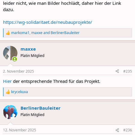
leider nicht, wie man Bilder hochlädt, daher hier der Link
dazu.
https://wg-solidaritaet.de/neubauprojekte/
markoma1
,
maxxe
and
BerlinerBauleiter
R
e
a
maxxe
c
t
Platin Mitglied
i
o
n
2. November 2025
#235
s
:
Hier
der entsprechende Thread für das Projekt.
krycekuva
R
e
a
BerlinerBauleiter
c
t
Platin Mitglied
i
o
n
12. November 2025
#236
s