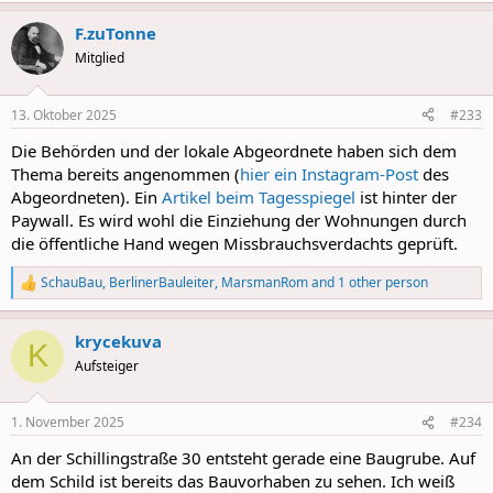
a
F.zuTonne
c
t
Mitglied
i
o
n
13. Oktober 2025
#233
s
:
Die Behörden und der lokale Abgeordnete haben sich dem
Thema bereits angenommen (
hier ein Instagram-Post
des
Abgeordneten). Ein
Artikel beim Tagesspiegel
ist hinter der
Paywall. Es wird wohl die Einziehung der Wohnungen durch
die öffentliche Hand wegen Missbrauchsverdachts geprüft.
SchauBau
,
BerlinerBauleiter
,
MarsmanRom
and 1 other person
R
e
a
krycekuva
c
K
t
Aufsteiger
i
o
n
1. November 2025
#234
s
:
An der Schillingstraße 30 entsteht gerade eine Baugrube. Auf
dem Schild ist bereits das Bauvorhaben zu sehen. Ich weiß