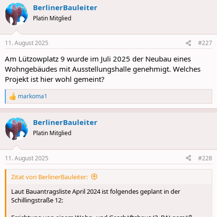
BerlinerBauleiter
Platin Mitglied
11. August 2025
#227
Am Lützowplatz 9 wurde im Juli 2025 der Neubau eines
Wohngebäudes mit Ausstellungshalle genehmigt. Welches
Projekt ist hier wohl gemeint?
markoma1
R
e
a
BerlinerBauleiter
c
t
Platin Mitglied
i
o
n
11. August 2025
#228
s
:
Zitat von BerlinerBauleiter:
Laut Bauantragsliste April 2024 ist folgendes geplant in der
Schillingstraße 12: