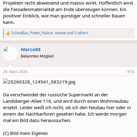
Projekten recht abweisend und massiv wirkt. Hoffentlich wird
die Fassadenmaterialität am Ende überzeugen können. Ein
positiver Einblick, wie man günstiger und schneller Bauen
kann.
SchauBau
,
Poker_Palace
,
maxxe
and 3 others
R
e
a
Marco88
c
t
Bekanntes Mitglied
i
o
n
29. März 2026
#74
s
:
Da verschwindet der russische Supermarkt an der
Landsberger-Allee 116, und wird durch einen Wohnneubau
ersetzt. Leider weiß ich nicht, ob ich den Neubau hier oder in
einem der Nachbarforen gesehen habe. Ich werde morgen
mal ein Bild dazu heraussuchen.
(C) Bild mein Eigenes