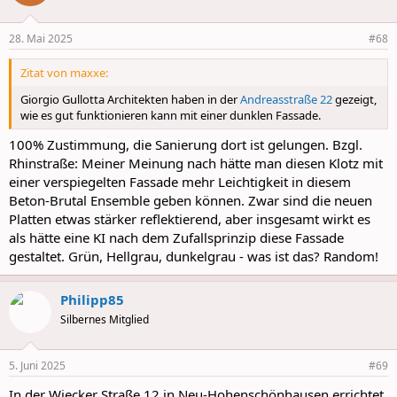
28. Mai 2025
#68
Zitat von maxxe:
Giorgio Gullotta Architekten haben in der
Andreasstraße 22
gezeigt,
wie es gut funktionieren kann mit einer dunklen Fassade.
100% Zustimmung, die Sanierung dort ist gelungen. Bzgl.
Rhinstraße: Meiner Meinung nach hätte man diesen Klotz mit
einer verspiegelten Fassade mehr Leichtigkeit in diesem
Beton-Brutal Ensemble geben können. Zwar sind die neuen
Platten etwas stärker reflektierend, aber insgesamt wirkt es
als hätte eine KI nach dem Zufallsprinzip diese Fassade
gestaltet. Grün, Hellgrau, dunkelgrau - was ist das? Random!
Philipp85
Silbernes Mitglied
5. Juni 2025
#69
In der Wiecker Straße 12 in Neu-Hohenschönhausen errichtet