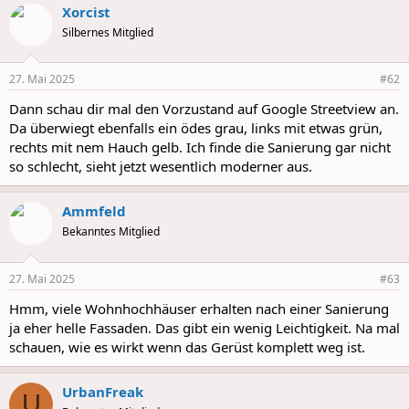
Xorcist
c
t
Silbernes Mitglied
i
o
n
27. Mai 2025
#62
s
:
Dann schau dir mal den Vorzustand auf Google Streetview an.
Da überwiegt ebenfalls ein ödes grau, links mit etwas grün,
rechts mit nem Hauch gelb. Ich finde die Sanierung gar nicht
so schlecht, sieht jetzt wesentlich moderner aus.
Ammfeld
Bekanntes Mitglied
27. Mai 2025
#63
Hmm, viele Wohnhochhäuser erhalten nach einer Sanierung
ja eher helle Fassaden. Das gibt ein wenig Leichtigkeit. Na mal
schauen, wie es wirkt wenn das Gerüst komplett weg ist.
UrbanFreak
U