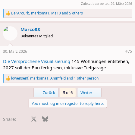
Zuletzt bearbeitet:
29. März 2026
BerArcUrb
,
markoma1
,
Ma10
and 5 others
R
e
a
Marco88
c
t
Bekanntes Mitglied
i
o
n
30. März 2026
#75
s
:
Die Versprochene Visualisierung
145 Wohnungen entstehen,
2027 soll der Bau fertig sein, inklusive Tiefgarage.
löwensenf
,
markoma1
,
Ammfeld
and 1 other person
R
e
a
First
Last
Zurück
5 of 6
Weiter
c
t
You must log in or register to reply here.
i
o
n
Facebook
X
Bluesky
LinkedIn
Reddit
Pinterest
Tumblr
WhatsApp
E-Mail
Li
Share:
s
: