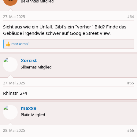
Bekanntes Mitglied
27. Mai 2025
#64
Sieht aus wie ein Unfall. Gibt's ein "vorher" Bild? Finde das
Gebäude irgendwie schwer auf Google Street View.
markoma1
R
e
a
Xorcist
c
t
Silbernes Mitglied
i
o
n
27. Mai 2025
#65
s
:
Rhinstr. 2/4
maxxe
Platin Mitglied
28. Mai 2025
#66