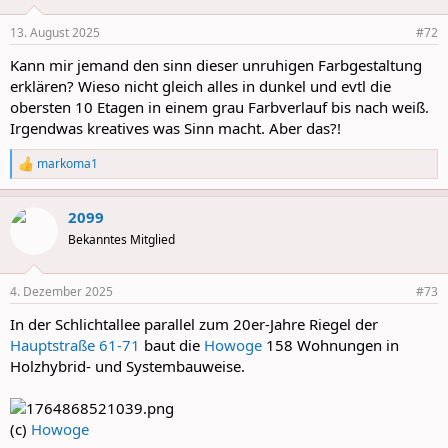
o
n
13. August 2025
#72
s
:
Kann mir jemand den sinn dieser unruhigen Farbgestaltung
erklären? Wieso nicht gleich alles in dunkel und evtl die
obersten 10 Etagen in einem grau Farbverlauf bis nach weiß.
Irgendwas kreatives was Sinn macht. Aber das?!
markoma1
R
e
a
2099
c
t
Bekanntes Mitglied
i
o
n
4. Dezember 2025
#73
s
:
In der Schlichtallee parallel zum 20er-Jahre Riegel der
Hauptstraße 61-71
baut die
Howoge
158 Wohnungen in
Holzhybrid- und Systembauweise.
(c)
Howoge