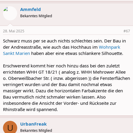
a
Ammfeld
c
t
Bekanntes Mitglied
i
o
n
28. Mai 2025
#67
s
:
Schwarz muss per se auch nichts schlechtes sein. Der Bau in
der Andreasstraße, wie auch das Hochhaus im
Wohnpark
Sankt Marien
haben aber eine etwas schlankere Silhouette.
Erschwerend kommt hier noch hinzu dass bei den zuletzt
errichteten WHH GT 18/21 ( analog z. WHH Mehrower Allee
o. Oberweißbacher Str. ( inzw. abgerissen )) die Fensterflächen
verringert wurden und der Bau damit nochmal etwas
massiger wirkt. Dazu die horizontalen Farbakzente die den
Bau vermutlich nicht schmaler wirken lassen. Also
insbesondere die Ansicht der Vorder- und Rückseite zur
Rhinstraße wird spannend.
UrbanFreak
U
Bekanntes Mitglied