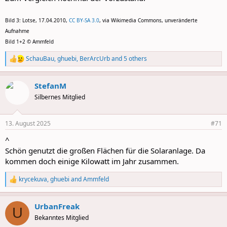
Bild 3: Lotse, 17.04.2010,
CC BY-SA 3.0
, via Wikimedia Commons, unveränderte
Aufnahme
Bild 1+2 © Ammfeld
SchauBau
,
ghuebi
,
BerArcUrb
and 5 others
R
e
a
StefanM
c
t
Silbernes Mitglied
i
o
n
13. August 2025
#71
s
:
^
Schön genutzt die großen Flächen für die Solaranlage. Da
kommen doch einige Kilowatt im Jahr zusammen.
krycekuva
,
ghuebi
and
Ammfeld
R
e
a
UrbanFreak
c
U
t
Bekanntes Mitglied
i