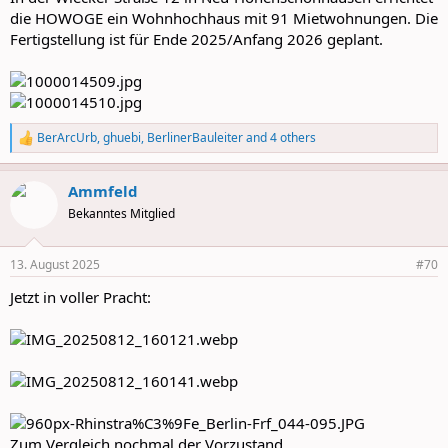
die HOWOGE ein Wohnhochhaus mit 91 Mietwohnungen. Die
Fertigstellung ist für Ende 2025/Anfang 2026 geplant.
BerArcUrb
,
ghuebi
,
BerlinerBauleiter
and 4 others
R
e
a
Ammfeld
c
t
Bekanntes Mitglied
i
o
n
13. August 2025
#70
s
:
Jetzt in voller Pracht:
Zum Vergleich nochmal der Vorzustand.