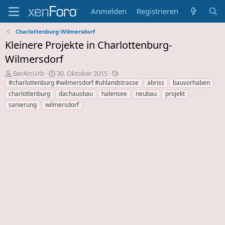
Anmelden
Registrieren
Charlottenburg-Wilmersdorf
Kleinere Projekte in Charlottenburg-
Wilmersdorf
E
E
S
BerArcUrb
30. Oktober 2015
r
r
c
#charlottenburg #wilmersdorf #uhlandstrasse
abriss
bauvorhaben
s
s
h
charlottenburg
dachausbau
halensee
neubau
projekt
t
t
l
sanierung
wilmersdorf
e
e
a
l
l
g
l
l
w
e
u
o
r
n
r
d
g
t
e
s
e
s
d
T
a
h
t
e
u
m
m
a