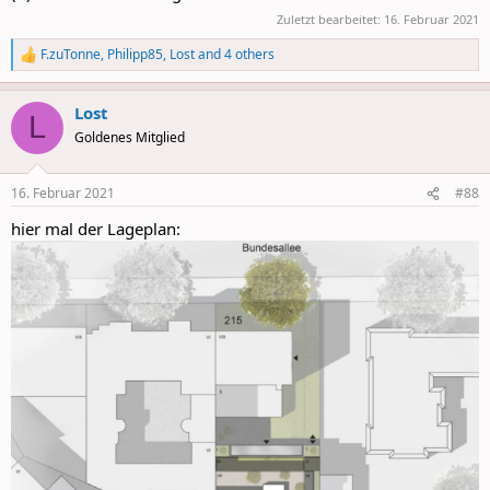
Zuletzt bearbeitet:
16. Februar 2021
F.zuTonne
,
Philipp85
,
Lost
and 4 others
R
e
a
Lost
c
L
t
Goldenes Mitglied
i
o
n
16. Februar 2021
#88
s
:
hier mal der Lageplan: