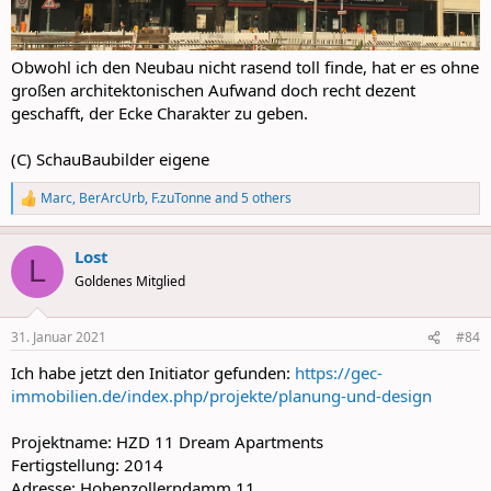
Obwohl ich den Neubau nicht rasend toll finde, hat er es ohne
großen architektonischen Aufwand doch recht dezent
geschafft, der Ecke Charakter zu geben.
(C) SchauBaubilder eigene
Marc
,
BerArcUrb
,
F.zuTonne
and 5 others
R
e
a
Lost
c
L
t
Goldenes Mitglied
i
o
n
31. Januar 2021
#84
s
:
Ich habe jetzt den Initiator gefunden:
https://gec-
immobilien.de/index.php/projekte/planung-und-design
Projektname: HZD 11 Dream Apartments
Fertigstellung: 2014
Adresse: Hohenzollerndamm 11