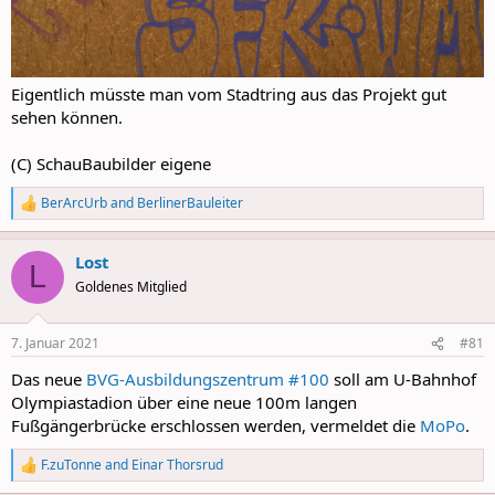
Eigentlich müsste man vom Stadtring aus das Projekt gut
sehen können.
(C) SchauBaubilder eigene
BerArcUrb
and
BerlinerBauleiter
R
e
a
Lost
c
L
t
Goldenes Mitglied
i
o
n
7. Januar 2021
#81
s
:
Das neue
BVG-Ausbildungszentrum #100
soll am U-Bahnhof
Olympiastadion über eine neue 100m langen
Fußgängerbrücke erschlossen werden, vermeldet die
MoPo
.
F.zuTonne
and
Einar Thorsrud
R
e