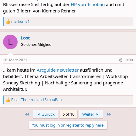
Blissestrasse 5 ist fertig, auf der
HP von Tchoban
auch mit
guten Bildern von Klemens Renner
markoma1
R
e
a
Lost
c
L
t
Goldenes Mitglied
i
o
n
18. März 2021
#90
s
:
...kam heute im
Arcguide newsletter
ausführlich und
bebildert. Thema Arbeitswelten transformieren | Workshop
Sunday Sketching | Nachhaltige Sanierung und prägende
Architektur.
Einar Thorsrud
and
SchauBau
R
e
a
First
Last
Zurück
6 of 10
Weiter
c
t
You must log in or register to reply here.
i
o
n