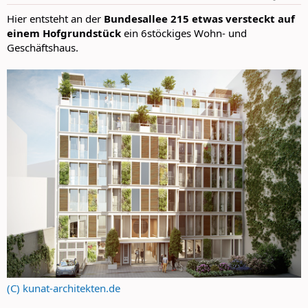
s
:
Hier entsteht an der
Bundesallee 215 etwas versteckt auf
einem Hofgrundstück
ein 6stöckiges Wohn- und
Geschäftshaus.
(C) kunat-architekten.de