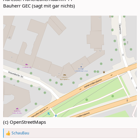
Bauherr GEC (sagt mit gar nichts)
(c) OpenStreetMaps
SchauBau
R