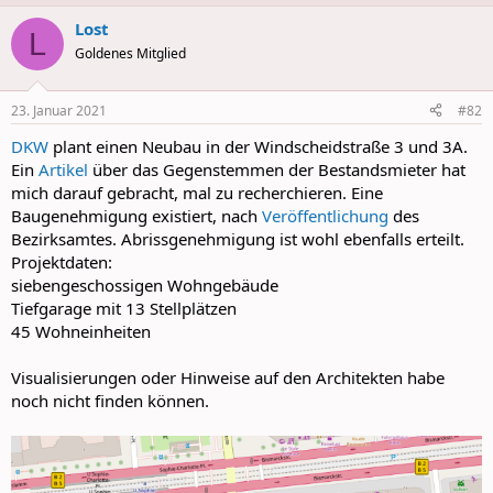
a
Lost
c
L
t
Goldenes Mitglied
i
o
n
23. Januar 2021
#82
s
:
DKW
plant einen Neubau in der Windscheidstraße 3 und 3A.
Ein
Artikel
über das Gegenstemmen der Bestandsmieter hat
mich darauf gebracht, mal zu recherchieren. Eine
Baugenehmigung existiert, nach
Veröffentlichung
des
Bezirksamtes. Abrissgenehmigung ist wohl ebenfalls erteilt.
Projektdaten:
siebengeschossigen Wohngebäude
Tiefgarage mit 13 Stellplätzen
45 Wohneinheiten
Visualisierungen oder Hinweise auf den Architekten habe
noch nicht finden können.