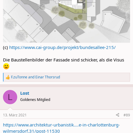
(c)
https://www.cai-group.de/projekt/bundesallee-215/
Die Baustellenbilder der Fassade sind schicker, als die Visus
F.zuTonne
and
Einar Thorsrud
R
e
a
Lost
c
L
t
Goldenes Mitglied
i
o
n
13. März 2021
#89
s
:
https://www.architektur-urbanistik....e-in-charlottenburg-
wilmersdorf.31/post-11530