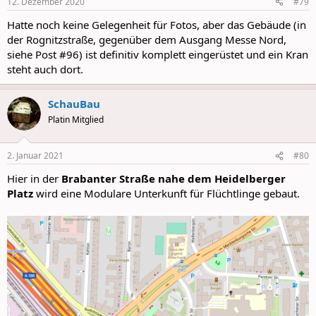
12. Dezember 2020
#79
s
:
Hatte noch keine Gelegenheit für Fotos, aber das Gebäude (in
der Rognitzstraße, gegenüber dem Ausgang Messe Nord,
siehe Post #96) ist definitiv komplett eingerüstet und ein Kran
steht auch dort.
SchauBau
Platin Mitglied
2. Januar 2021
#80
Hier in der
Brabanter Straße nahe dem Heidelberger
Platz
wird eine Modulare Unterkunft für Flüchtlinge gebaut.