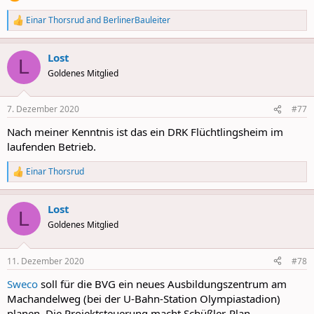
Einar Thorsrud
and
BerlinerBauleiter
R
e
a
Lost
c
L
t
Goldenes Mitglied
i
o
n
7. Dezember 2020
#77
s
:
Nach meiner Kenntnis ist das ein DRK Flüchtlingsheim im
laufenden Betrieb.
Einar Thorsrud
R
e
a
Lost
c
L
t
Goldenes Mitglied
i
o
n
11. Dezember 2020
#78
s
:
Sweco
soll für die BVG ein neues Ausbildungszentrum am
Machandelweg (bei der U-Bahn-Station Olympiastadion)
planen. Die Projektsteuerung macht Schüßler-Plan.