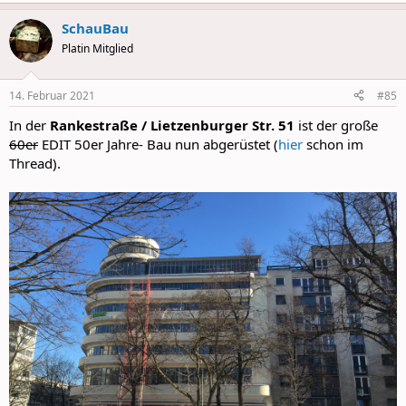
e
a
SchauBau
c
t
Platin Mitglied
i
o
n
14. Februar 2021
#85
s
:
In der
Rankestraße / Lietzenburger Str. 51
ist der große
60er
EDIT 50er Jahre- Bau nun abgerüstet (
hier
schon im
Thread).