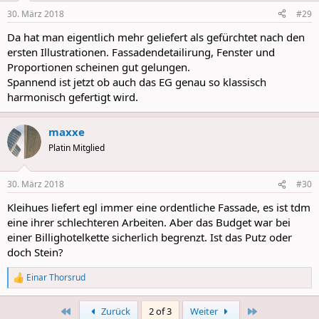
n
30. März 2018
#29
s
:
Da hat man eigentlich mehr geliefert als gefürchtet nach den
ersten Illustrationen. Fassadendetailirung, Fenster und
Proportionen scheinen gut gelungen.
Spannend ist jetzt ob auch das EG genau so klassisch
harmonisch gefertigt wird.
maxxe
Platin Mitglied
30. März 2018
#30
Kleihues liefert egl immer eine ordentliche Fassade, es ist tdm
eine ihrer schlechteren Arbeiten. Aber das Budget war bei
einer Billighotelkette sicherlich begrenzt. Ist das Putz oder
doch Stein?
Einar Thorsrud
R
e
a
First
Last
Zurück
2 of 3
Weiter
c