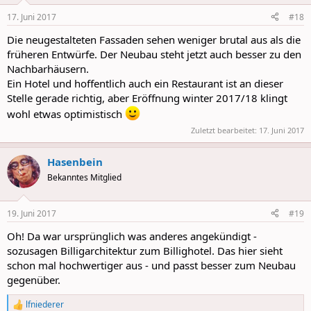
n
17. Juni 2017
#18
s
:
Die neugestalteten Fassaden sehen weniger brutal aus als die
früheren Entwürfe. Der Neubau steht jetzt auch besser zu den
Nachbarhäusern.
Ein Hotel und hoffentlich auch ein Restaurant ist an dieser
Stelle gerade richtig, aber Eröffnung winter 2017/18 klingt
wohl etwas optimistisch
Zuletzt bearbeitet:
17. Juni 2017
Hasenbein
Bekanntes Mitglied
19. Juni 2017
#19
Oh! Da war ursprünglich was anderes angekündigt -
sozusagen Billigarchitektur zum Billighotel. Das hier sieht
schon mal hochwertiger aus - und passt besser zum Neubau
gegenüber.
lfniederer
R