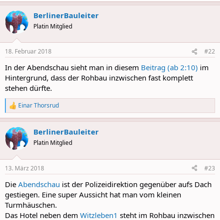
a
BerlinerBauleiter
c
t
Platin Mitglied
i
o
n
18. Februar 2018
#22
s
:
In der Abendschau sieht man in diesem
Beitrag (ab 2:10)
im
Hintergrund, dass der Rohbau inzwischen fast komplett
stehen dürfte.
Einar Thorsrud
R
e
a
BerlinerBauleiter
c
t
Platin Mitglied
i
o
n
13. März 2018
#23
s
:
Die
Abendschau
ist der Polizeidirektion gegenüber aufs Dach
gestiegen. Eine super Aussicht hat man vom kleinen
Turmhäuschen.
Das Hotel neben dem
Witzleben1
steht im Rohbau inzwischen