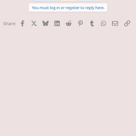
t
You must log in or register to reply here.
i
o
n
Facebook
X
Bluesky
LinkedIn
Reddit
Pinterest
Tumblr
WhatsApp
E-Mail
Li
Share:
s
: