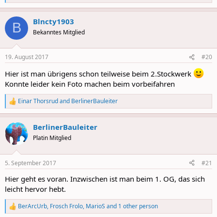
e
a
Blncty1903
c
B
t
Bekanntes Mitglied
i
o
n
19. August 2017
#20
s
:
Hier ist man übrigens schon teilweise beim 2.Stockwerk
Konnte leider kein Foto machen beim vorbeifahren
Einar Thorsrud
and
BerlinerBauleiter
R
e
a
BerlinerBauleiter
c
t
Platin Mitglied
i
o
n
5. September 2017
#21
s
:
Hier geht es voran. Inzwischen ist man beim 1. OG, das sich
leicht hervor hebt.
BerArcUrb
,
Frosch Frolo
,
MarioS
and 1 other person
R
e