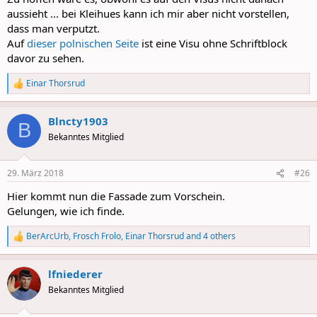
aussieht ... bei Kleihues kann ich mir aber nicht vorstellen,
dass man verputzt.
Auf
dieser polnischen Seite
ist eine Visu ohne Schriftblock
davor zu sehen.
Einar Thorsrud
R
e
a
Blncty1903
c
B
t
Bekanntes Mitglied
i
o
n
29. März 2018
#26
s
:
Hier kommt nun die Fassade zum Vorschein.
Gelungen, wie ich finde.
BerArcUrb
,
Frosch Frolo
,
Einar Thorsrud
and 4 others
R
e
a
lfniederer
c
t
Bekanntes Mitglied
i
o