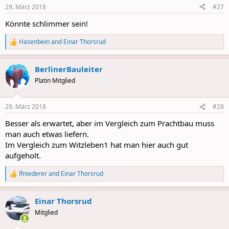
n
29. März 2018
#27
s
:
Könnte schlimmer sein!
Hasenbein
and
Einar Thorsrud
R
e
a
BerlinerBauleiter
c
t
Platin Mitglied
i
o
n
29. März 2018
#28
s
:
Besser als erwartet, aber im Vergleich zum Prachtbau muss
man auch etwas liefern.
Im Vergleich zum Witzleben1 hat man hier auch gut
aufgeholt.
lfniederer
and
Einar Thorsrud
R
e
a
Einar Thorsrud
c
t
Mitglied
i
o