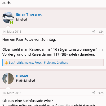
auch.
Einar Thorsrud
Mitglied
14. März 2018
#24
Hier ein Paar Fotos von Sonntag:
Oben sieht man Kaiserdamm 116 (Eigentumswohnungen) im
Vordergrund und Kaiserdamm 117 (BB-hotels) daneben.
BerArcUrb
,
maxxe
,
Frosch Frolo
and 2 others
R
e
a
maxxe
c
t
Platin Mitglied
i
o
n
14. März 2018
#25
s
:
Ob das eine Steinfassade wird?
Zu hoffen wäre es, obwohl es auf den Visus nicht danach