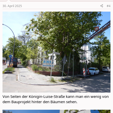
n
30. April 2025
#4
s
:
Von Seiten der Königin-Luise-Straße kann man ein wenig von
dem Bauprojekt hinter den Bäumen sehen.