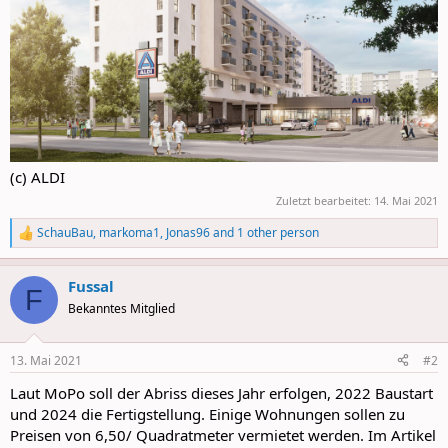
(c) ALDI
Zuletzt bearbeitet:
14. Mai 2021
SchauBau
,
markoma1
,
Jonas96
and 1 other person
R
e
a
Fussal
c
F
t
Bekanntes Mitglied
i
o
n
13. Mai 2021
#2
s
:
Laut MoPo soll der Abriss dieses Jahr erfolgen, 2022 Baustart
und 2024 die Fertigstellung. Einige Wohnungen sollen zu
Preisen von 6,50/ Quadratmeter vermietet werden. Im Artikel