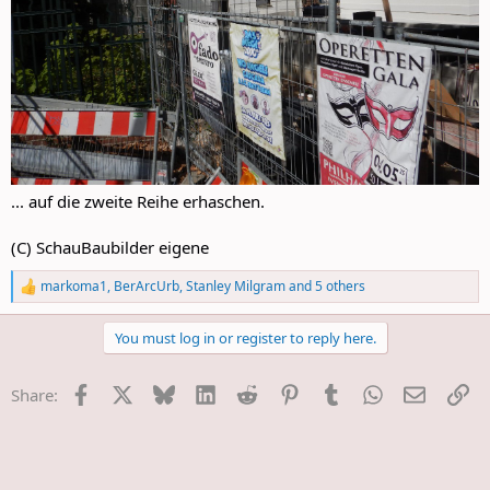
... auf die zweite Reihe erhaschen.
(C) SchauBaubilder eigene
markoma1
,
BerArcUrb
,
Stanley Milgram
and 5 others
R
e
a
You must log in or register to reply here.
c
t
i
Facebook
X
Bluesky
LinkedIn
Reddit
Pinterest
Tumblr
WhatsApp
E-Mail
Li
Share:
o
n
s
: