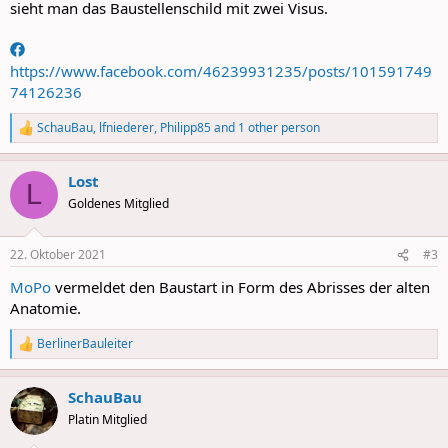
sieht man das Baustellenschild mit zwei Visus.
https://www.facebook.com/46239931235/posts/101591749
74126236
SchauBau
,
lfniederer
,
Philipp85
and 1 other person
R
e
a
Lost
c
L
t
Goldenes Mitglied
i
o
n
22. Oktober 2021
#3
s
:
MoPo
vermeldet den Baustart in Form des Abrisses der alten
Anatomie.
BerlinerBauleiter
R
e
a
SchauBau
c
t
Platin Mitglied
i
o