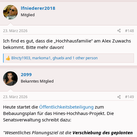
a
lfniederer2018
c
t
Mitglied
i
o
n
23. März 2026
#148
s
:
Ich find es gut, dass die „Hochhausfamilie“ am Alex Zuwachs
bekommt. Bitte mehr davon!
Blncty1903
,
markoma1
,
ghuebi
and 1 other person
R
e
a
2099
c
t
Bekanntes Mitglied
i
o
n
23. März 2026
#149
s
:
Heute startet die
Öffentlichkeitsbeteiligung
zum
Bebauungsplan für das Hines-Hochhaus-Projekt. Die
Senatsverwaltung schreibt dazu:
"Wesentliches Planungsziel ist die
Verschiebung des geplanten