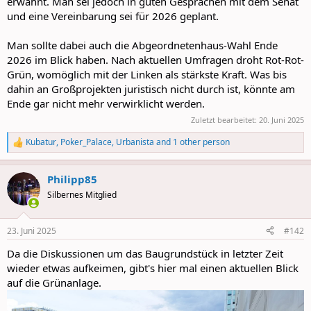
erwähnt. Man sei jedoch in guten Gesprächen mit dem Senat
und eine Vereinbarung sei für 2026 geplant.
Man sollte dabei auch die Abgeordnetenhaus-Wahl Ende
2026 im Blick haben. Nach aktuellen Umfragen droht Rot-Rot-
Grün, womöglich mit der Linken als stärkste Kraft. Was bis
dahin an Großprojekten juristisch nicht durch ist, könnte am
Ende gar nicht mehr verwirklicht werden.
Zuletzt bearbeitet:
20. Juni 2025
Kubatur
,
Poker_Palace
,
Urbanista
and 1 other person
R
e
a
Philipp85
c
t
Silbernes Mitglied
i
o
n
23. Juni 2025
#142
s
:
Da die Diskussionen um das Baugrundstück in letzter Zeit
wieder etwas aufkeimen, gibt's hier mal einen aktuellen Blick
auf die Grünanlage.