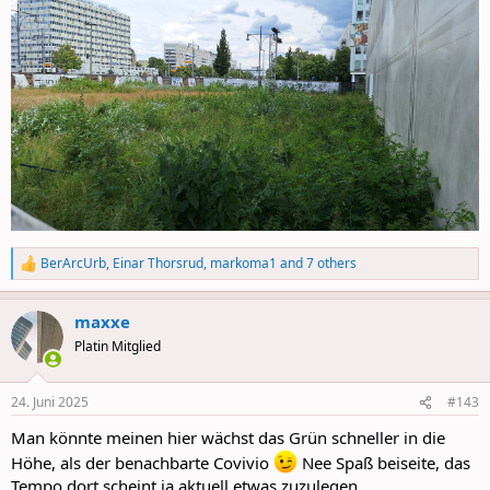
BerArcUrb
,
Einar Thorsrud
,
markoma1
and 7 others
R
e
a
maxxe
c
t
Platin Mitglied
i
o
n
24. Juni 2025
#143
s
:
Man könnte meinen hier wächst das Grün schneller in die
Höhe, als der benachbarte Covivio
Nee Spaß beiseite, das
Tempo dort scheint ja aktuell etwas zuzulegen.