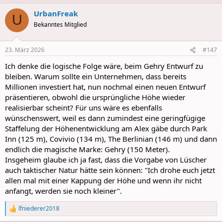
a
UrbanFreak
c
U
t
Bekanntes Mitglied
i
o
n
23. März 2026
#147
s
:
Ich denke die logische Folge wäre, beim Gehry Entwurf zu
bleiben. Warum sollte ein Unternehmen, dass bereits
Millionen investiert hat, nun nochmal einen neuen Entwurf
präsentieren, obwohl die ursprüngliche Höhe wieder
realisierbar scheint? Für uns wäre es ebenfalls
wünschenswert, weil es dann zumindest eine geringfügige
Staffelung der Höhenentwicklung am Alex gäbe durch Park
Inn (125 m), Covivio (134 m), The Berlinian (146 m) und dann
endlich die magische Marke: Gehry (150 Meter).
Insgeheim glaube ich ja fast, dass die Vorgabe von Lüscher
auch taktischer Natur hätte sein können: "Ich drohe euch jetzt
allen mal mit einer Kappung der Höhe und wenn ihr nicht
anfangt, werden sie noch kleiner".
lfniederer2018
R
e