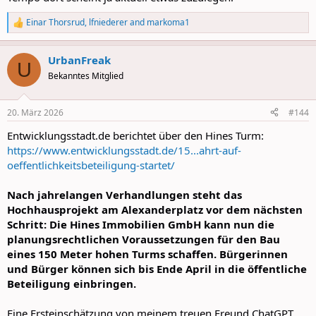
Einar Thorsrud
,
lfniederer
and
markoma1
R
e
a
UrbanFreak
c
U
t
Bekanntes Mitglied
i
o
n
20. März 2026
#144
s
:
Entwicklungsstadt.de berichtet über den Hines Turm:
https://www.entwicklungsstadt.de/15...ahrt-auf-
oeffentlichkeitsbeteiligung-startet/
Nach jahrelangen Verhandlungen steht das
Hochhausprojekt am Alexanderplatz vor dem nächsten
Schritt: Die Hines Immobilien GmbH kann nun die
planungsrechtlichen Voraussetzungen für den Bau
eines 150 Meter hohen Turms schaffen. Bürgerinnen
und Bürger können sich bis Ende April in die öffentliche
Beteiligung einbringen.
Eine Ersteinschätzung von meinem treuen Freund ChatGPT