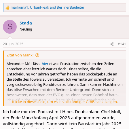
markoma1
,
UrbanFreak
and
BerlinerBauleiter
R
e
a
Stada
c
S
t
Neuling
i
o
n
20. Juni 2025
#141
s
:
Zitat von Manx:
Alexander Möll lässt
hier
etwas Frustration zwischen den Zeilen
sprechen aber letztlich war es doch Hines selbst, die die
Entscheidung vor Jahren getroffen haben das Sockelgebäude an
die Stelle des Towers zu versetzen. Ich vermute um schnell und
vergleichsweise billig Rendite einzufahren. Dann kam im Nachhinein
das böse Erwachen mit dem Berliner Untergrund. Dann sich zu
beschweren, dass man der BVG quasi einen neuen Bahnhof baut..
ich weiß nicht. Baustart 2025 halte ich für sehr unwahrscheinlich,
Klicke in dieses Feld, um es in vollständiger Größe anzuzeigen.
lasse mich aber gerne überraschen.
Ich habe mir den Podcast mit Hines-Deutschland-Chef Möll,
der Ende März/Anfang April 2025 aufgenommen wurde,
vollständig angehört. Darin wird kein Baustart im Jahr 2025