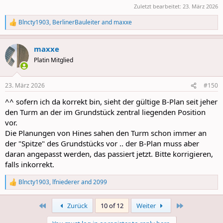
Zuletzt bearbeitet:
23. März 2026
Blncty1903
,
BerlinerBauleiter
and
maxxe
R
e
a
maxxe
c
t
Platin Mitglied
i
o
n
23. März 2026
#150
s
:
^^ sofern ich da korrekt bin, sieht der gültige B-Plan seit jeher
den Turm an der im Grundstück zentral liegenden Position
vor.
Die Planungen von Hines sahen den Turm schon immer an
der "Spitze" des Grundstücks vor .. der B-Plan muss aber
daran angepasst werden, das passiert jetzt. Bitte korrigieren,
falls inkorrekt.
Blncty1903
,
lfniederer
and
2099
R
e
a
First
Last
Zurück
10 of 12
Weiter
c
t