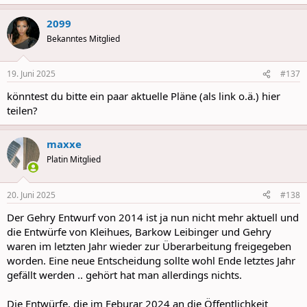
e
a
2099
c
t
Bekanntes Mitglied
i
o
n
19. Juni 2025
#137
s
:
könntest du bitte ein paar aktuelle Pläne (als link o.ä.) hier
teilen?
maxxe
Platin Mitglied
20. Juni 2025
#138
Der Gehry Entwurf von 2014 ist ja nun nicht mehr aktuell und
die Entwürfe von Kleihues, Barkow Leibinger und Gehry
waren im letzten Jahr wieder zur Überarbeitung freigegeben
worden. Eine neue Entscheidung sollte wohl Ende letztes Jahr
gefällt werden .. gehört hat man allerdings nichts.
Die Entwürfe, die im Feburar 2024 an die Öffentlichkeit