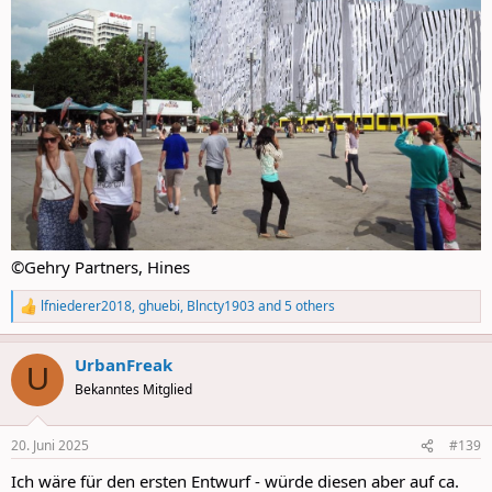
©Gehry Partners, Hines
lfniederer2018
,
ghuebi
,
Blncty1903
and 5 others
R
e
a
UrbanFreak
c
U
t
Bekanntes Mitglied
i
o
n
20. Juni 2025
#139
s
:
Ich wäre für den ersten Entwurf - würde diesen aber auf ca.