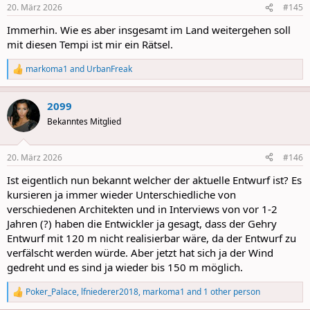
n
20. März 2026
#145
s
:
Immerhin. Wie es aber insgesamt im Land weitergehen soll
mit diesen Tempi ist mir ein Rätsel.
markoma1
and
UrbanFreak
R
e
a
2099
c
t
Bekanntes Mitglied
i
o
n
20. März 2026
#146
s
:
Ist eigentlich nun bekannt welcher der aktuelle Entwurf ist? Es
kursieren ja immer wieder Unterschiedliche von
verschiedenen Architekten und in Interviews von vor 1-2
Jahren (?) haben die Entwickler ja gesagt, dass der Gehry
Entwurf mit 120 m nicht realisierbar wäre, da der Entwurf zu
verfälscht werden würde. Aber jetzt hat sich ja der Wind
gedreht und es sind ja wieder bis 150 m möglich.
Poker_Palace
,
lfniederer2018
,
markoma1
and 1 other person
R
e