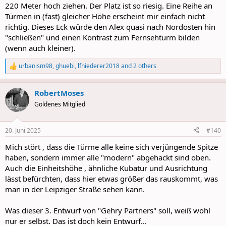
220 Meter hoch ziehen. Der Platz ist so riesig. Eine Reihe an
Türmen in (fast) gleicher Höhe erscheint mir einfach nicht
richtig. Dieses Eck würde den Alex quasi nach Nordosten hin
"schließen" und einen Kontrast zum Fernsehturm bilden
(wenn auch kleiner).
urbanism98
,
ghuebi
,
lfniederer2018
and 2 others
R
e
a
RobertMoses
c
t
Goldenes Mitglied
i
o
n
20. Juni 2025
#140
s
:
Mich stört , dass die Türme alle keine sich verjüngende Spitze
haben, sondern immer alle "modern" abgehackt sind oben.
Auch die Einheitshöhe , ähnliche Kubatur und Ausrichtung
lässt befürchten, dass hier etwas größer das rauskommt, was
man in der Leipziger Straße sehen kann.
Was dieser 3. Entwurf von "Gehry Partners" soll, weiß wohl
nur er selbst. Das ist doch kein Entwurf...