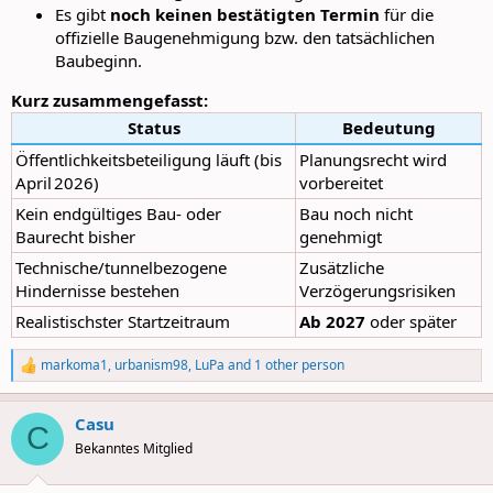
Es gibt
noch keinen bestätigten Termin
für die
offizielle Baugenehmigung bzw. den tatsächlichen
Baubeginn.
Kurz zusammengefasst:
Status
Bedeutung
Öffentlichkeitsbeteiligung läuft (bis
Planungsrecht wird
April 2026)
vorbereitet
Kein endgültiges Bau‑ oder
Bau noch nicht
Baurecht bisher
genehmigt
Technische/tunnelbezogene
Zusätzliche
Hindernisse bestehen
Verzögerungsrisiken
Realistischster Startzeitraum
Ab 2027
oder später
markoma1
,
urbanism98
,
LuPa
and 1 other person
R
e
a
Casu
c
C
t
Bekanntes Mitglied
i
o