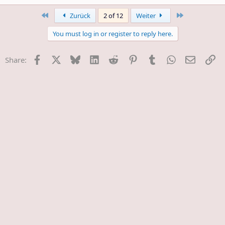
e
a
First
Last
Zurück
2 of 12
Weiter
c
t
You must log in or register to reply here.
i
o
n
Facebook
X
Bluesky
LinkedIn
Reddit
Pinterest
Tumblr
WhatsApp
E-Mail
Li
Share:
s
: