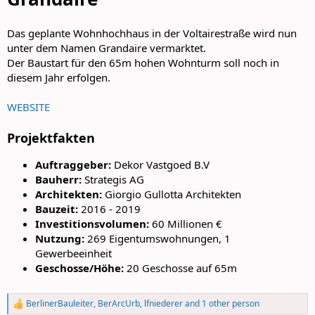
Das geplante Wohnhochhaus in der Voltairestraße wird nun
unter dem Namen Grandaire vermarktet.
Der Baustart für den 65m hohen Wohnturm soll noch in
diesem Jahr erfolgen.
WEBSITE
Projektfakten
Auftraggeber:
Dekor Vastgoed B.V
Bauherr:
Strategis AG​
Architekten:
Giorgio Gullotta Architekten
Bauzeit:
2016 - 2019
Investitionsvolumen:
60 Millionen €
Nutzung:
269 Eigentumswohnungen, 1
Gewerbeeinheit
Geschosse/Höhe:
20 Geschosse auf 65m
BerlinerBauleiter
,
BerArcUrb
,
lfniederer
and 1 other person
R