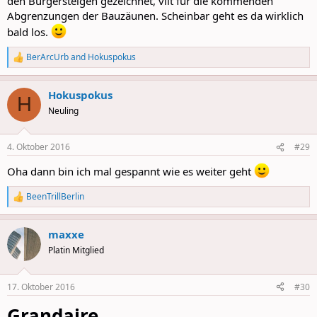
den Bürgersteigen gezeichnet, vllt für die kommenden
Abgrenzungen der Bauzäunen. Scheinbar geht es da wirklich
bald los.
BerArcUrb
and
Hokuspokus
R
e
a
Hokuspokus
c
H
t
Neuling
i
o
n
4. Oktober 2016
#29
s
:
Oha dann bin ich mal gespannt wie es weiter geht
BeenTrillBerlin
R
e
a
maxxe
c
t
Platin Mitglied
i
o
n
17. Oktober 2016
#30
s
:
Grandaire