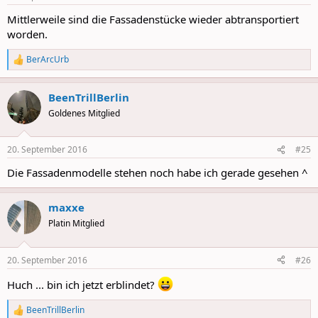
Mittlerweile sind die Fassadenstücke wieder abtransportiert
worden.
BerArcUrb
R
e
a
BeenTrillBerlin
c
t
Goldenes Mitglied
i
o
n
20. September 2016
#25
s
:
Die Fassadenmodelle stehen noch habe ich gerade gesehen ^
maxxe
Platin Mitglied
20. September 2016
#26
Huch ... bin ich jetzt erblindet?
BeenTrillBerlin
R