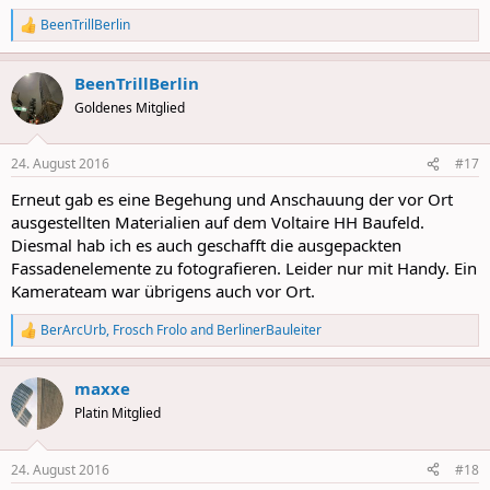
BeenTrillBerlin
R
e
a
BeenTrillBerlin
c
t
Goldenes Mitglied
i
o
n
24. August 2016
#17
s
:
Erneut gab es eine Begehung und Anschauung der vor Ort
ausgestellten Materialien auf dem Voltaire HH Baufeld.
Diesmal hab ich es auch geschafft die ausgepackten
Fassadenelemente zu fotografieren. Leider nur mit Handy. Ein
Kamerateam war übrigens auch vor Ort.
BerArcUrb
,
Frosch Frolo
and
BerlinerBauleiter
R
e
a
maxxe
c
t
Platin Mitglied
i
o
n
24. August 2016
#18
s