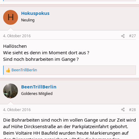
e
a
Hokuspokus
c
H
t
Neuling
i
o
n
4. Oktober 2016
#27
s
:
Hallöschen
Wie sieht es denn im Moment dort aus ?
Sind noch bohrarbeiten im Gange ?
BeenTrillBerlin
R
e
a
BeenTrillBerlin
c
t
Goldenes Mitglied
i
o
n
4. Oktober 2016
#28
s
:
Die Bohrarbeiten sind noch im vollen Gange und zur Zeit wird
auf Höhe Dircksenstraße an der Parkplatzeinfahrt gebohrt.
Beim Voltaire HH Baufeld wurden heute Markierungen auf