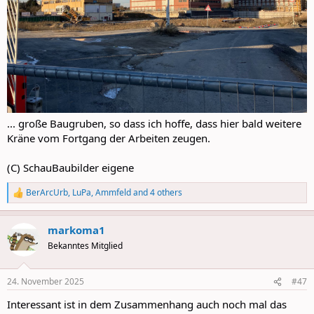
... große Baugruben, so dass ich hoffe, dass hier bald weitere
Kräne vom Fortgang der Arbeiten zeugen.
(C) SchauBaubilder eigene
BerArcUrb
,
LuPa
,
Ammfeld
and 4 others
R
e
a
markoma1
c
t
Bekanntes Mitglied
i
o
n
24. November 2025
#47
s
:
Interessant ist in dem Zusammenhang auch noch mal das