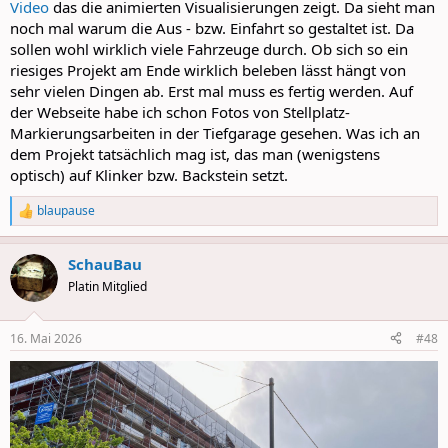
Video
das die animierten Visualisierungen zeigt. Da sieht man
noch mal warum die Aus - bzw. Einfahrt so gestaltet ist. Da
sollen wohl wirklich viele Fahrzeuge durch. Ob sich so ein
riesiges Projekt am Ende wirklich beleben lässt hängt von
sehr vielen Dingen ab. Erst mal muss es fertig werden. Auf
der Webseite habe ich schon Fotos von Stellplatz-
Markierungsarbeiten in der Tiefgarage gesehen. Was ich an
dem Projekt tatsächlich mag ist, das man (wenigstens
optisch) auf Klinker bzw. Backstein setzt.
blaupause
R
e
a
SchauBau
c
t
Platin Mitglied
i
o
n
16. Mai 2026
#48
s
: