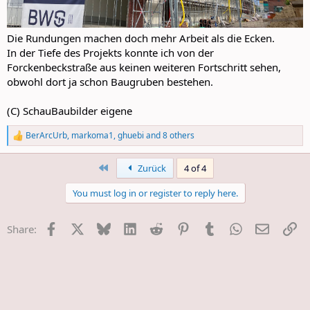
Die Rundungen machen doch mehr Arbeit als die Ecken.
In der Tiefe des Projekts konnte ich von der
Forckenbeckstraße aus keinen weiteren Fortschritt sehen,
obwohl dort ja schon Baugruben bestehen.
(C) SchauBaubilder eigene
BerArcUrb
,
markoma1
,
ghuebi
and 8 others
R
e
a
First
Zurück
4 of 4
c
t
You must log in or register to reply here.
i
o
n
Facebook
X
Bluesky
LinkedIn
Reddit
Pinterest
Tumblr
WhatsApp
E-Mail
Li
Share:
s
: