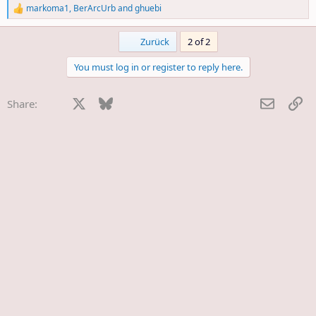
markoma1
,
BerArcUrb
and
ghuebi
R
e
a
First
Zurück
2 of 2
c
t
You must log in or register to reply here.
i
o
n
Facebook
X
Bluesky
LinkedIn
Reddit
Pinterest
Tumblr
WhatsApp
E-Mail
Li
Share:
s
: