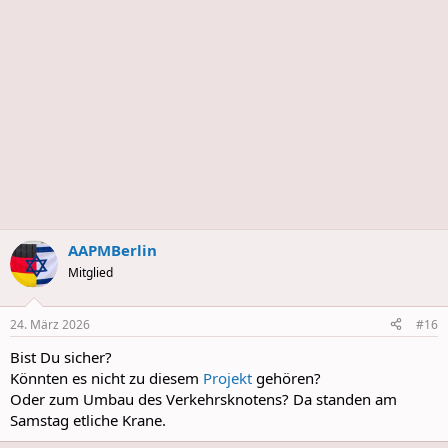
s
AAPMBerlin
Mitglied
24. März 2026
#16
Bist Du sicher?
Könnten es nicht zu diesem
Projekt
gehören?
Oder zum Umbau des Verkehrsknotens? Da standen am
Samstag etliche Krane.