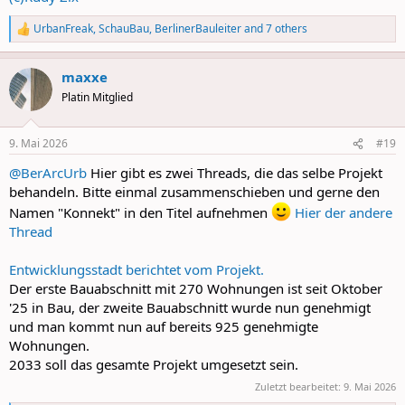
UrbanFreak
,
SchauBau
,
BerlinerBauleiter
and 7 others
R
e
a
maxxe
c
t
Platin Mitglied
i
o
n
9. Mai 2026
#19
s
:
@BerArcUrb
Hier gibt es zwei Threads, die das selbe Projekt
behandeln. Bitte einmal zusammenschieben und gerne den
Namen "Konnekt" in den Titel aufnehmen
Hier der andere
Thread
Entwicklungsstadt berichtet vom Projekt.
Der erste Bauabschnitt mit 270 Wohnungen ist seit Oktober
'25 in Bau, der zweite Bauabschnitt wurde nun genehmigt
und man kommt nun auf bereits 925 genehmigte
Wohnungen.
2033 soll das gesamte Projekt umgesetzt sein.
Zuletzt bearbeitet:
9. Mai 2026