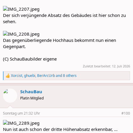
Der sich verjüngende Absatz des Gebäudes ist hier schon zu
sehen.
Das gegenüberliegende Hochhaus bekommt nun einen
Gegenpart.
(C) SchauBaubilder eigene
Zuletzt bearbeitet:
12. Juli 2026
Xorcist
,
ghuebi
,
BerArcUrb
and 8 others
R
e
a
SchauBau
c
t
Platin Mitglied
i
o
n
Sonntag um 21:32 Uhr
#100
s
:
Nun ist auch schon der dritte Höhenabsatz erkennbar, ...