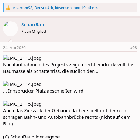
urbanism98
,
BerArcUrb
,
löwensenf
and 10 others
R
e
a
SchauBau
c
t
Platin Mitglied
i
o
n
24. Mai 2026
#98
s
:
Nachtaufnahmen des Projekts zeigen recht eindrucksvoll die
Baumasse als Schattenriss, die südlich den ...
... Innsbrucker Platz abschließen wird.
Auch das Zickzack der Gebäudedächer spielt mit der recht
schrägen Bahn- und Autobahnbrücke rechts (nicht auf dem
Bild).
(C) SchauBaubilder eigene