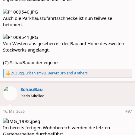
Auch die Parkhauszufahrtsschnecke ist nun teilweise
betoniert.
Von Westen aus gesehen ist der Bau auf Höhe des zweiten
Stockwerks angelangt.
(C) SchauBaubilder eigene
ZuZugg
,
urbanism98
,
BerArcUrb
and 9 others
R
e
a
SchauBau
c
t
Platin Mitglied
i
o
n
16. Mai 2026
#97
s
:
Im bereits fertigen Wohnbereich werden die letzten
Gartenarbeiten durchgeführt.