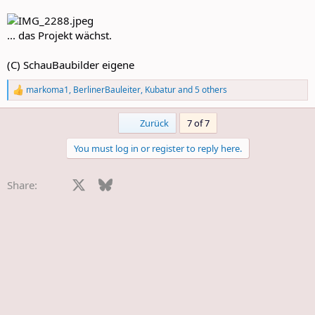
... das Projekt wächst.
(C) SchauBaubilder eigene
markoma1
,
BerlinerBauleiter
,
Kubatur
and 5 others
R
e
a
First
Zurück
7 of 7
c
t
You must log in or register to reply here.
i
o
n
Facebook
X
Bluesky
LinkedIn
Reddit
Pinterest
Tumblr
WhatsApp
E-Mail
Share:
s
: