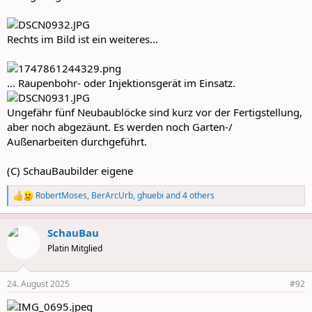
Rechts im Bild ist ein weiteres...
... Raupenbohr- oder Injektionsgerät im Einsatz.
Ungefähr fünf Neubaublöcke sind kurz vor der Fertigstellung,
aber noch abgezäunt. Es werden noch Garten-/
Außenarbeiten durchgeführt.
(C) SchauBaubilder eigene
RobertMoses
,
BerArcUrb
,
ghuebi
and 4 others
R
e
a
SchauBau
c
t
Platin Mitglied
i
o
n
24. August 2025
#92
s
: