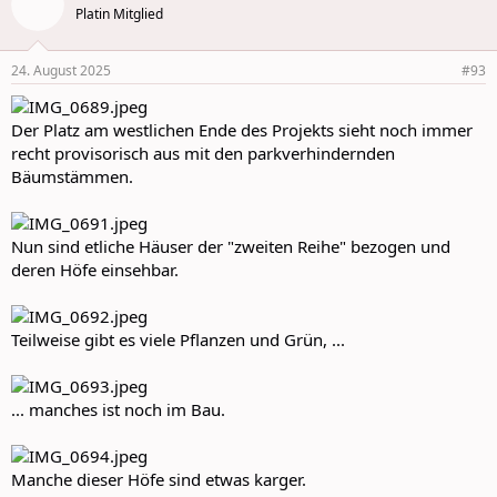
t
Platin Mitglied
i
o
n
24. August 2025
#93
s
:
Der Platz am westlichen Ende des Projekts sieht noch immer
recht provisorisch aus mit den parkverhindernden
Bäumstämmen.
Nun sind etliche Häuser der "zweiten Reihe" bezogen und
deren Höfe einsehbar.
Teilweise gibt es viele Pflanzen und Grün, ...
... manches ist noch im Bau.
Manche dieser Höfe sind etwas karger.