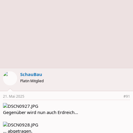
s
SchauBau
Platin Mitglied
21. Mai 2025
#91
Gegenüber wird nun auch Erdreich...
... abgetragen.