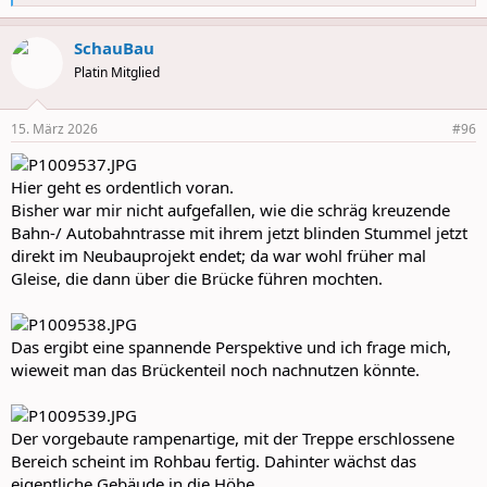
e
a
SchauBau
c
t
Platin Mitglied
i
o
n
15. März 2026
#96
s
:
Hier geht es ordentlich voran.
Bisher war mir nicht aufgefallen, wie die schräg kreuzende
Bahn-/ Autobahntrasse mit ihrem jetzt blinden Stummel jetzt
direkt im Neubauprojekt endet; da war wohl früher mal
Gleise, die dann über die Brücke führen mochten.
Das ergibt eine spannende Perspektive und ich frage mich,
wieweit man das Brückenteil noch nachnutzen könnte.
Der vorgebaute rampenartige, mit der Treppe erschlossene
Bereich scheint im Rohbau fertig. Dahinter wächst das
eigentliche Gebäude in die Höhe.