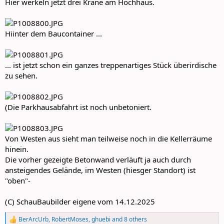
Hier werkeln jetzt drei Kräne am Hochhaus.
Hiinter dem Baucontainer ...
... ist jetzt schon ein ganzes treppenartiges Stück überirdische
zu sehen.
(Die Parkhausabfahrt ist noch unbetoniert.
Von Westen aus sieht man teilweise noch in die Kellerräume
hinein.
Die vorher gezeigte Betonwand verläuft ja auch durch
ansteigendes Gelände, im Westen (hiesger Standort) ist
"oben"-
(C) SchauBaubilder eigene vom 14.12.2025
BerArcUrb
,
RobertMoses
,
ghuebi
and 8 others
R