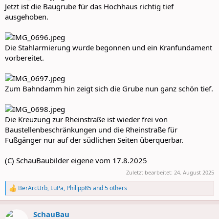
Jetzt ist die Baugrube für das Hochhaus richtig tief
ausgehoben.
Die Stahlarmierung wurde begonnen und ein Kranfundament
vorbereitet.
Zum Bahndamm hin zeigt sich die Grube nun ganz schön tief.
Die Kreuzung zur Rheinstraße ist wieder frei von
Baustellenbeschränkungen und die Rheinstraße für
Fußgänger nur auf der südlichen Seiten überquerbar.
(C) SchauBaubilder eigene vom 17.8.2025
Zuletzt bearbeitet:
24. August 2025
BerArcUrb
,
LuPa
,
Philipp85
and 5 others
R
e
a
SchauBau
c