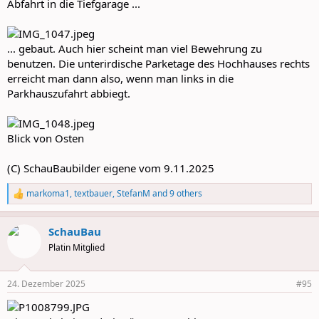
Abfahrt in die Tiefgarage ...
... gebaut. Auch hier scheint man viel Bewehrung zu
benutzen. Die unterirdische Parketage des Hochhauses rechts
erreicht man dann also, wenn man links in die
Parkhauszufahrt abbiegt.
Blick von Osten
(C) SchauBaubilder eigene vom 9.11.2025
markoma1
,
textbauer
,
StefanM
and 9 others
R
e
a
SchauBau
c
t
Platin Mitglied
i
o
n
24. Dezember 2025
#95
s
: