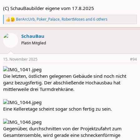
(C) SchauBaubilder eigene vom 17.8.2025
BerArcUrb
,
Poker_Palace
,
RobertMoses
and 6 others
R
e
a
SchauBau
c
t
Platin Mitglied
i
o
n
15. November 2025
#94
s
:
Die letzten, östlichen gelegenen Gebäude sind noch nicht
ganz bezugsfertig. Der abschließende Hochausbau hat
mittlerweile drei Turmdrehkräne.
Eine Kelleretage scheint sogar schon fertig zu sein.
Gegenüber, durchschnitten von der Projektzufahrt zum
Gesamtensemble, wird gerade eine schneckenförmige