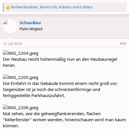
BerlinerBauleiter
,
BerArcUrb
,
Kubatur
and 6 others
R
e
a
SchauBau
c
t
Platin Mitglied
i
o
n
12. Juli 2026
#99
s
:
Der Neubau reicht höhenmäßig nun an den Neubauriegel
heran.
Die Einfahrt in das Gebäude kommt einem recht groß vor.
Gegenüber ist ja noch die schneckenförmige und
fertiggestellte Parkhauszufahrt.
Mal sehen, wie die gehwegflankierenden, flachen
"Kellerfenster" wirken werden, hineinschauen wird man kaum
können.