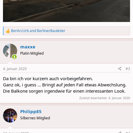
BerArcUrb
and
BerlinerBauleiter
R
e
a
maxxe
c
t
Platin Mitglied
i
o
n
4. Januar 2020
#3
s
:
Da bin ich vor kurzem auch vorbeigefahren.
Ganz ok, i guess ... Bringt auf jeden Fall etwas Abwechslung.
Die Balkone sorgen irgendwie für einen interessanten Look.
Zuletzt bearbeitet:
4. Januar 2020
Philipp85
Silbernes Mitglied