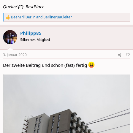
Quelle/ (C): BestPlace
BeenTrillBerlin
and
BerlinerBauleiter
R
e
a
Philipp85
c
t
Silbernes Mitglied
i
o
n
3. Januar 2020
#2
s
:
Der zweite Beitrag und schon (fast) fertig