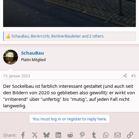
SchauBau
,
BerArcUrb
,
BerlinerBauleiter
and 2 others
R
e
a
SchauBau
c
t
Platin Mitglied
i
o
n
15. Januar 2023
#5
s
:
Der Sockelbau ist farblich interessant gestaltet (und auch seit
den Bildern von 2020 so geblieben also gewollt): er wirkt von
"irritierend" über "unfertig" bis "mutig", auf jeden Fall nicht
langweilig.
You must log in or register to reply here.
Facebook
X
Bluesky
LinkedIn
Reddit
Pinterest
Tumblr
WhatsApp
E-Mail
Li
Share: