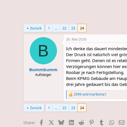
e
u
m
m
a
s
Zurück
1
…
22
23
24
26. Mai 2026
B
Ich denke das dauert mindesten
Der Druck ist natürlich viel g
Firmen geht. Denen ist es rela
Verzögerungen können hier exis
Bummbumm
Roobar je nach Fertigstellung.
Aufsteiger
Beim KPMG Gebäude am Hauptbah
drei Jahre gedauert bis das Ge
2099
and
markoma1
R
e
a
Zurück
1
…
22
23
24
c
t
i
Facebook
X
Bluesky
LinkedIn
Reddit
Pinterest
Tumblr
Whats
E
Share:
o