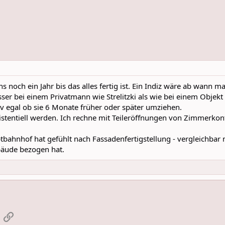
s noch ein Jahr bis das alles fertig ist. Ein Indiz wäre ab wann 
rösser bei einem Privatmann wie Strelitzki als wie bei einem Obj
tiv egal ob sie 6 Monate früher oder später umziehen.
tentiell werden. Ich rechne mit Teileröffnungen von Zimmerkont
nhof hat gefühlt nach Fassadenfertigstellung - vergleichbar m
bäude bezogen hat.
App
-Mail
Link einfügen