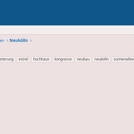
ben
Neukölln
eiterung
estrel
hochhaus
kongresse
neubau
neukölln
sonnenallee