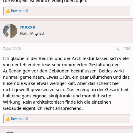
Die Nörgelei ist einfach völlig überzogen.
löwensenf
R
e
a
maxxe
c
t
Platin Mitglied
i
o
n
7. Juli 2026
#34
s
:
Ich glaube in der Beurteilung der Architektur lassen sich viele
von der fehlenden bzw. sehr minimierten Gestaltung der
Außenanlgen vor den Gebäuden beeinflussen. Beides wirkt
nunmal gemeinsam. Etwas Grün, ein paar Bäumchen und das
Ensemble wirke etwas weniger kalt. Aber das scheint hier
nicht gewollt gewesen zu sein. Das erzeugt in der Gesamtheit
halt eine ganz eigene, skulpturale und monolithische
Wirkung. Rein architektonisch finde ich die einzelnen
Gebäude eigentlich recht ansprechend.
löwensenf
R
e
a