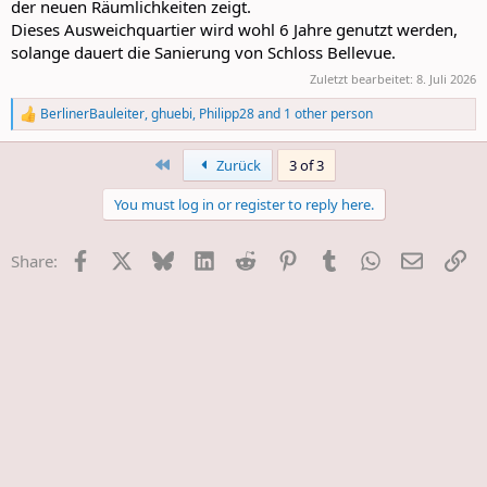
der neuen Räumlichkeiten zeigt.
Dieses Ausweichquartier wird wohl 6 Jahre genutzt werden,
solange dauert die Sanierung von Schloss Bellevue.
Zuletzt bearbeitet:
8. Juli 2026
BerlinerBauleiter
,
ghuebi
,
Philipp28
and 1 other person
R
e
a
First
Zurück
3 of 3
c
t
You must log in or register to reply here.
i
o
n
Facebook
X
Bluesky
LinkedIn
Reddit
Pinterest
Tumblr
WhatsApp
E-Mail
Li
Share:
s
: