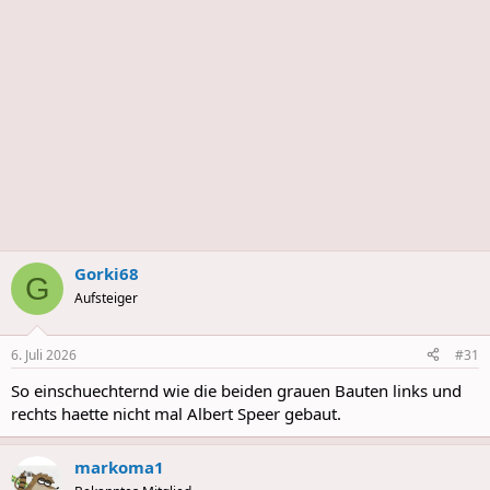
s
Gorki68
G
Aufsteiger
6. Juli 2026
#31
So einschuechternd wie die beiden grauen Bauten links und
rechts haette nicht mal Albert Speer gebaut.
markoma1