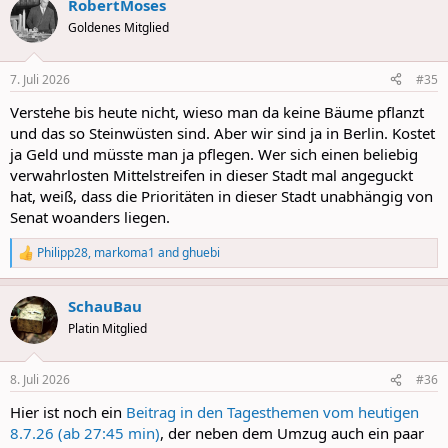
RobertMoses
c
t
Goldenes Mitglied
i
o
n
7. Juli 2026
#35
s
:
Verstehe bis heute nicht, wieso man da keine Bäume pflanzt
und das so Steinwüsten sind. Aber wir sind ja in Berlin. Kostet
ja Geld und müsste man ja pflegen. Wer sich einen beliebig
verwahrlosten Mittelstreifen in dieser Stadt mal angeguckt
hat, weiß, dass die Prioritäten in dieser Stadt unabhängig von
Senat woanders liegen.
Philipp28
,
markoma1
and
ghuebi
R
e
a
SchauBau
c
t
Platin Mitglied
i
o
n
8. Juli 2026
#36
s
:
Hier ist noch ein
Beitrag in den Tagesthemen vom heutigen
8.7.26 (ab 27:45 min)
, der neben dem Umzug auch ein paar