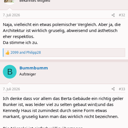
Bekanntes Mitglied
7. Juli 2026
#32
Naja, vielleicht ein etwas polemischer Vergleich. Aber ja, die
Architektur ist wirklich gruselig, abweisend und ästhetisch
eher respektlos.
Da stimme ich zu.
2099
and
Philipp28
R
e
a
Bummbumm
c
B
t
Aufsteiger
i
o
n
7. Juli 2026
#33
s
:
Ich denke dass vor allem das Berta Gebäude ein richtig geiler
Bunker ist, was leider viel zu selten gebaut wird;und das
Kennedy Haus ist zumindest durch seine Form etwas
markant, gruselig kann man das wirklich nicht bezeichnen.