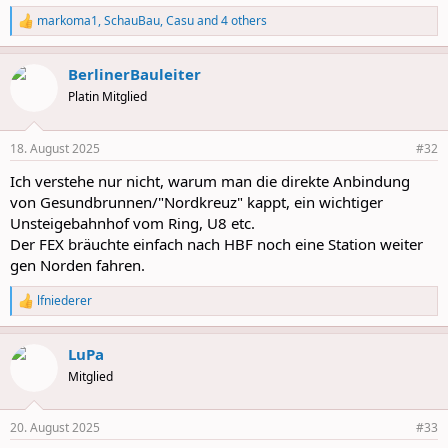
markoma1
,
SchauBau
,
Casu
and 4 others
R
e
a
BerlinerBauleiter
c
t
Platin Mitglied
i
o
n
18. August 2025
#32
s
:
Ich verstehe nur nicht, warum man die direkte Anbindung
von Gesundbrunnen/"Nordkreuz" kappt, ein wichtiger
Unsteigebahnhof vom Ring, U8 etc.
Der FEX bräuchte einfach nach HBF noch eine Station weiter
gen Norden fahren.
lfniederer
R
e
a
LuPa
c
t
Mitglied
i
o
n
20. August 2025
#33
s