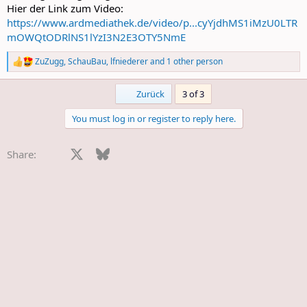
Hier der Link zum Video:
https://www.ardmediathek.de/video/p...cyYjdhMS1iMzU0LTR
mOWQtODRlNS1lYzI3N2E3OTY5NmE
ZuZugg
,
SchauBau
,
lfniederer
and 1 other person
R
e
a
First
Zurück
3 of 3
c
t
You must log in or register to reply here.
i
o
n
Facebook
X
Bluesky
LinkedIn
Reddit
Pinterest
Tumblr
WhatsApp
E-Mail
Li
Share:
s
: