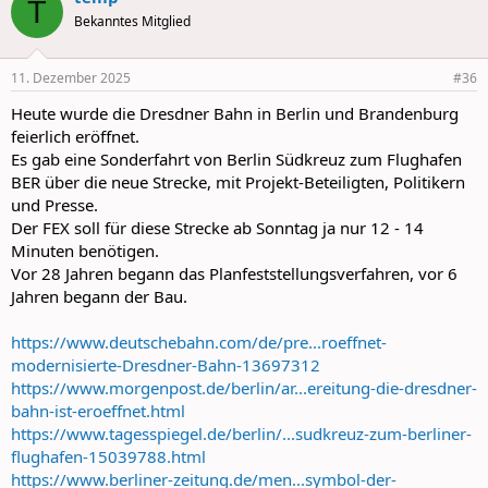
T
t
Bekanntes Mitglied
i
o
n
11. Dezember 2025
#36
s
:
Heute wurde die Dresdner Bahn in Berlin und Brandenburg
feierlich eröffnet.
Es gab eine Sonderfahrt von Berlin Südkreuz zum Flughafen
BER über die neue Strecke, mit Projekt-Beteiligten, Politikern
und Presse.
Der FEX soll für diese Strecke ab Sonntag ja nur 12 - 14
Minuten benötigen.
Vor 28 Jahren begann das Planfeststellungsverfahren, vor 6
Jahren begann der Bau.
https://www.deutschebahn.com/de/pre...roeffnet-
modernisierte-Dresdner-Bahn-13697312
https://www.morgenpost.de/berlin/ar...ereitung-die-dresdner-
bahn-ist-eroeffnet.html
https://www.tagesspiegel.de/berlin/...sudkreuz-zum-berliner-
flughafen-15039788.html
https://www.berliner-zeitung.de/men...symbol-der-