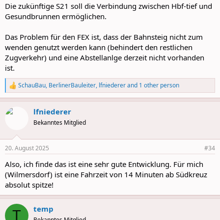
:
Die zukünftige S21 soll die Verbindung zwischen Hbf-tief und
Gesundbrunnen ermöglichen.
Das Problem für den FEX ist, dass der Bahnsteig nicht zum
wenden genutzt werden kann (behindert den restlichen
Zugverkehr) und eine Abstellanlge derzeit nicht vorhanden
ist.
SchauBau
,
BerlinerBauleiter
,
lfniederer
and 1 other person
R
e
a
lfniederer
c
t
Bekanntes Mitglied
i
o
n
20. August 2025
#34
s
:
Also, ich finde das ist eine sehr gute Entwicklung. Für mich
(Wilmersdorf) ist eine Fahrzeit von 14 Minuten ab Südkreuz
absolut spitze!
temp
T
Bekanntes Mitglied