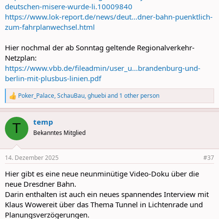
deutschen-misere-wurde-li.10009840
https://www.lok-report.de/news/deut...dner-bahn-puenktlich-
zum-fahrplanwechsel.html
Hier nochmal der ab Sonntag geltende Regionalverkehr-
Netzplan:
https://www.vbb.de/fileadmin/user_u...brandenburg-und-
berlin-mit-plusbus-linien.pdf
Poker_Palace
,
SchauBau
,
ghuebi
and 1 other person
R
e
a
temp
c
T
t
Bekanntes Mitglied
i
o
n
14. Dezember 2025
#37
s
:
Hier gibt es eine neue neunminütige Video-Doku über die
neue Dresdner Bahn.
Darin enthalten ist auch ein neues spannendes Interview mit
Klaus Wowereit über das Thema Tunnel in Lichtenrade und
Planungsverzögerungen.