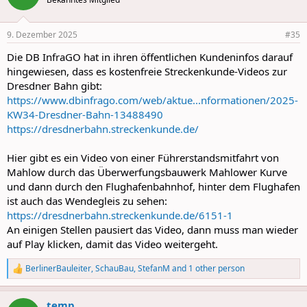
9. Dezember 2025
#35
Die DB InfraGO hat in ihren öffentlichen Kundeninfos darauf
hingewiesen, dass es kostenfreie Streckenkunde-Videos zur
Dresdner Bahn gibt:
https://www.dbinfrago.com/web/aktue...nformationen/2025-
KW34-Dresdner-Bahn-13488490
https://dresdnerbahn.streckenkunde.de/
Hier gibt es ein Video von einer Führerstandsmitfahrt von
Mahlow durch das Überwerfungsbauwerk Mahlower Kurve
und dann durch den Flughafenbahnhof, hinter dem Flughafen
ist auch das Wendegleis zu sehen:
https://dresdnerbahn.streckenkunde.de/6151-1
An einigen Stellen pausiert das Video, dann muss man wieder
auf Play klicken, damit das Video weitergeht.
BerlinerBauleiter
,
SchauBau
,
StefanM
and 1 other person
R
e
a
temp
c