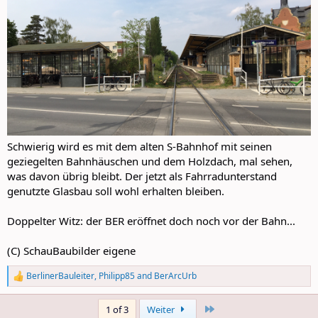
Schwierig wird es mit dem alten S-Bahnhof mit seinen
geziegelten Bahnhäuschen und dem Holzdach, mal sehen,
was davon übrig bleibt. Der jetzt als Fahrradunterstand
genutzte Glasbau soll wohl erhalten bleiben.
Doppelter Witz: der BER eröffnet doch noch vor der Bahn...
(C) SchauBaubilder eigene
BerlinerBauleiter
,
Philipp85
and
BerArcUrb
R
e
a
Last
1 of 3
Weiter
c