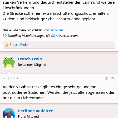
starken Verkehr und dadurch entstehenden Lärm und weitere
Einschränkungen.
Die Strecke soll einen extra Erschütterungsschutz erhalten.
Zudem sind beidseitige Schallschutzwände geplant.
Quelle und aktueller Artikel:
Berliner Woche
3D-Standbild-Visualisierungen (C):
DB AG
/vectorvision
Frosch Frolo
R
e
a
Frosch Frolo
c
t
Bekanntes Mitglied
i
o
n
20. Juli 2016
#2
s
:
An der S-Bahnstrecke gibt es einige sehr gelungene
postmoderne Stationen. Werden die jetzt alle abgerissen oder
nur die in Lichtenrade?
BerlinerBauleiter
Platin Mitglied