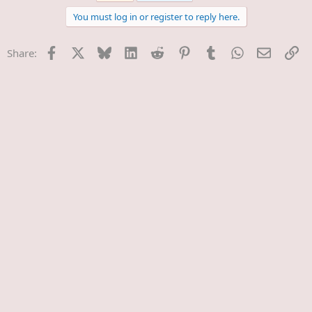
t
You must log in or register to reply here.
i
o
n
Facebook
X
Bluesky
LinkedIn
Reddit
Pinterest
Tumblr
WhatsApp
E-Mail
Li
Share:
s
: