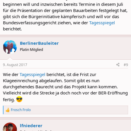
beginnen will und inzwischen bereits Termine in diesem Juli
für die Präsentation der geplanten Bauarbeiten festgelegt hat,
gibt sich die Bürgerinitiative kämpferisch und will vor das
Bundesverfassungsgericht ziehen, wie der
Tagesspiegel
berichtet.
BerlinerBauleiter
Platin Mitglied
9. August 2017
#9
Wie der
Tagesspiegel
berichtet, ist die Frist zur
Klageeinreichung abgelaufen. Somit gibt es nun
durchgehendes Baurecht und das Projekt kann kommen.
Vielleicht wird die Strecke ja doch noch vor der BER-Eröffnung
fertig.
Frosch Frolo
R
e
a
lfniederer
c
t