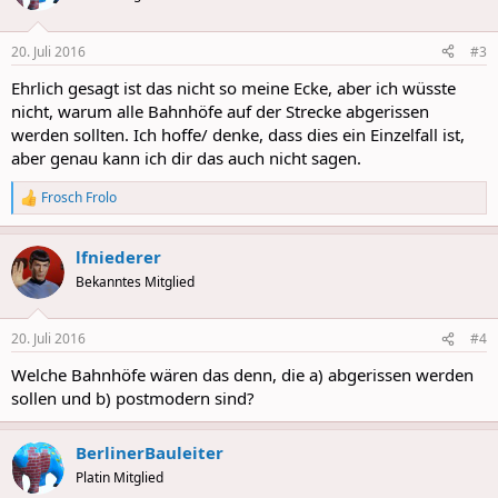
20. Juli 2016
#3
Ehrlich gesagt ist das nicht so meine Ecke, aber ich wüsste
nicht, warum alle Bahnhöfe auf der Strecke abgerissen
werden sollten. Ich hoffe/ denke, dass dies ein Einzelfall ist,
aber genau kann ich dir das auch nicht sagen.
Frosch Frolo
R
e
a
lfniederer
c
t
Bekanntes Mitglied
i
o
n
20. Juli 2016
#4
s
:
Welche Bahnhöfe wären das denn, die a) abgerissen werden
sollen und b) postmodern sind?
BerlinerBauleiter
Platin Mitglied