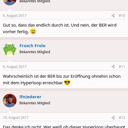
Bekanntes Mitglied
i
o
n
9. August 2017
#10
s
:
Gut so, dass das endlich durch ist. Und nein, der BER wird
vorher fertig.
Frosch Frolo
Bekanntes Mitglied
9. August 2017
#11
Wahrscheinlich ist der BER bis zur Eröffnung ohnehin schon
mit dem Hyperloop erreichbar
lfniederer
Bekanntes Mitglied
10. August 2017
#12
Das denke ich nicht. Wer weiß ob dieser Hyperloop überhaupt