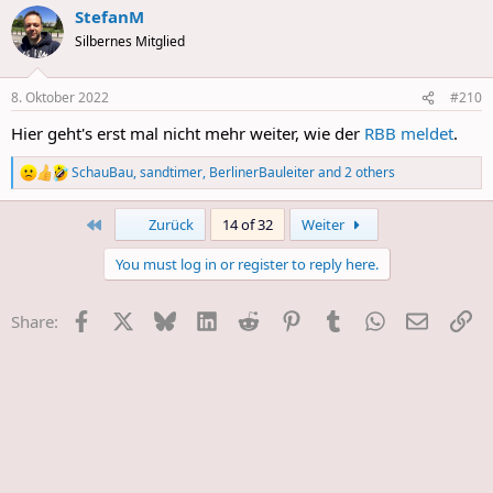
StefanM
c
t
Silbernes Mitglied
i
o
n
8. Oktober 2022
#210
s
:
Hier geht's erst mal nicht mehr weiter, wie der
RBB meldet
.
SchauBau
,
sandtimer
,
BerlinerBauleiter
and 2 others
R
e
a
First
Last
Zurück
14 of 32
Weiter
c
t
You must log in or register to reply here.
i
o
n
Facebook
X
Bluesky
LinkedIn
Reddit
Pinterest
Tumblr
WhatsApp
E-Mail
Li
Share:
s
: