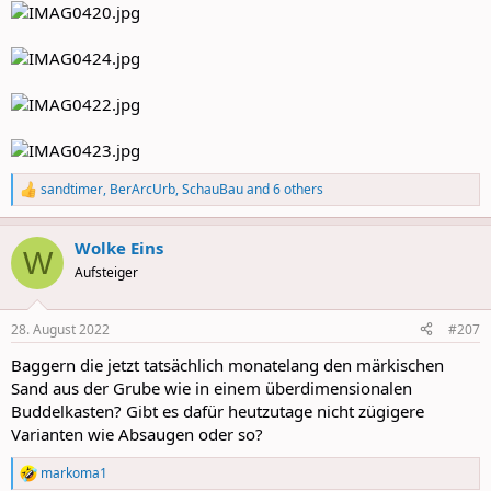
sandtimer
,
BerArcUrb
,
SchauBau
and 6 others
R
e
a
Wolke Eins
c
W
t
Aufsteiger
i
o
n
28. August 2022
#207
s
:
Baggern die jetzt tatsächlich monatelang den märkischen
Sand aus der Grube wie in einem überdimensionalen
Buddelkasten? Gibt es dafür heutzutage nicht zügigere
Varianten wie Absaugen oder so?
markoma1
R