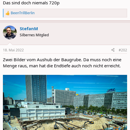
Das sind doch niemals 720p
BeenTrillBerlin
R
e
a
StefanM
c
t
Silbernes Mitglied
i
o
n
18. Mai 2022
#202
s
:
Zwei Bilder vom Aushub der Baugrube. Da muss noch eine
Menge raus, man hat die Endtiefe auch noch nicht erreicht.