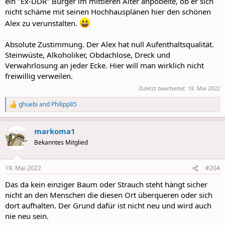
ein "Ex-DDR" Bürger im mittleren Alter anpöbelte, ob er sich
nicht schäme mit seinen Hochhausplänen hier den schönen
Alex zu verunstalten.
Absolute Zustimmung. Der Alex hat null Aufenthaltsqualität.
Steinwüste, Alkoholiker, Obdachlose, Dreck und
Verwahrlosung an jeder Ecke. Hier will man wirklich nicht
freiwillig verweilen.
Zuletzt bearbeitet:
18. Mai 2022
ghuebi
and
Philipp85
R
e
a
markoma1
c
t
Bekanntes Mitglied
i
o
n
19. Mai 2022
#204
s
:
Das da kein einziger Baum oder Strauch steht hängt sicher
nicht an den Menschen die diesen Ort überqueren oder sich
dort aufhalten. Der Grund dafür ist nicht neu und wird auch
nie neu sein.