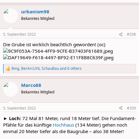
e
a
urbanism98
c
t
Bekanntes Mitglied
i
o
n
5. September 2022
#208
s
:
Die Grube ist wirklich beachtlich geworden! (oc)
Bing
,
BerArcUrb
,
SchauBau
and 6 others
R
e
a
Marco88
c
t
Bekanntes Mitglied
i
o
n
5. September 2022
#209
s
:
►
Loch:
72 Mal 81 Meter, rund 18 Meter tief. Die Fundament-
Pfähle für das künftige
Hochhaus
(134 Meter) gehen noch
einmal 20 Meter tiefer als die Baugrube – also 38 Meter!