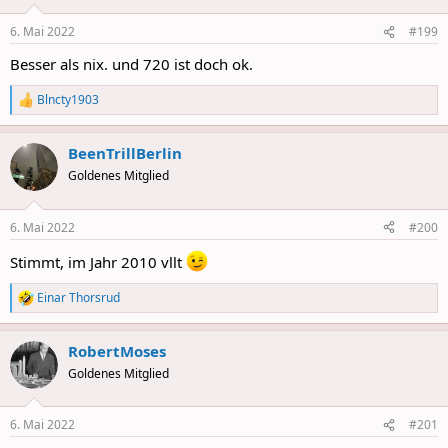
o
n
6. Mai 2022
#199
s
:
Besser als nix. und 720 ist doch ok.
Blncty1903
R
e
a
BeenTrillBerlin
c
t
Goldenes Mitglied
i
o
n
6. Mai 2022
#200
s
:
Stimmt, im Jahr 2010 vllt
Einar Thorsrud
R
e
a
RobertMoses
c
t
Goldenes Mitglied
i
o
n
6. Mai 2022
#201
s
: