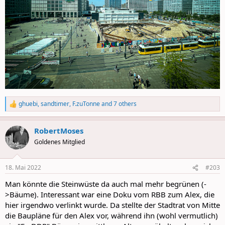
ghuebi
,
sandtimer
,
F.zuTonne
and 7 others
R
e
a
RobertMoses
c
t
Goldenes Mitglied
i
o
n
18. Mai 2022
#203
s
:
Man könnte die Steinwüste da auch mal mehr begrünen (-
>Bäume). Interessant war eine Doku vom RBB zum Alex, die
hier irgendwo verlinkt wurde. Da stellte der Stadtrat von Mitte
die Baupläne für den Alex vor, während ihn (wohl vermutlich)