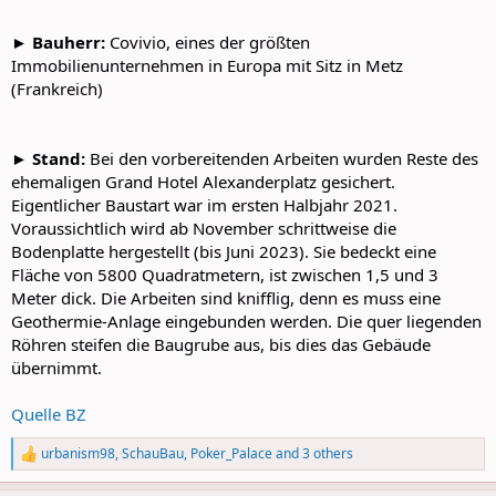
►
Bauherr:
Covivio, eines der größten
Immobilienunternehmen in Europa mit Sitz in Metz
(Frankreich)
►
Stand:
Bei den vorbereitenden Arbeiten wurden Reste des
ehemaligen Grand Hotel Alexanderplatz gesichert.
Eigentlicher Baustart war im ersten Halbjahr 2021.
Voraussichtlich wird ab November schrittweise die
Bodenplatte hergestellt (bis Juni 2023). Sie bedeckt eine
Fläche von 5800 Quadratmetern, ist zwischen 1,5 und 3
Meter dick. Die Arbeiten sind knifflig, denn es muss eine
Geothermie-Anlage eingebunden werden. Die quer liegenden
Röhren steifen die Baugrube aus, bis dies das Gebäude
übernimmt.
Quelle BZ
urbanism98
,
SchauBau
,
Poker_Palace
and 3 others
R
e
a