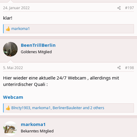
24. Januar 2022
#197
klar!
markoma1
R
e
a
BeenTrillBerlin
c
t
Goldenes Mitglied
i
o
n
5. Mai 2022
#198
s
:
Hier wieder eine aktuelle 24/7 Webcam , allerdings mit
unterirdischer Quali :
Webcam
Blncty1903
,
markoma1
,
BerlinerBauleiter
and 2 others
R
e
a
markoma1
c
t
Bekanntes Mitglied
i