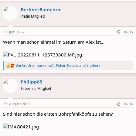
BerlinerBauleiter
Platin Mitglied
11. Juni 2022
#205
Wenn man schon einmal im Saturn am Alex ist...
BerArcUrb
,
markoma1
,
Poker_Palace
and 8 others
R
e
a
Philipp85
c
t
Silbernes Mitglied
i
o
n
27. August 2022
#206
s
:
Sind hier schon die ersten Bohrpfahlköpfe zu sehen?