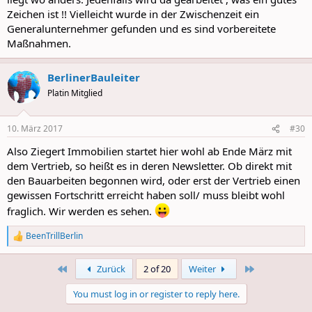
Zeichen ist !! Vielleicht wurde in der Zwischenzeit ein
Generalunternehmer gefunden und es sind vorbereitete
Maßnahmen.
BerlinerBauleiter
Platin Mitglied
10. März 2017
#30
Also Ziegert Immobilien startet hier wohl ab Ende März mit
dem Vertrieb, so heißt es in deren Newsletter. Ob direkt mit
den Bauarbeiten begonnen wird, oder erst der Vertrieb einen
gewissen Fortschritt erreicht haben soll/ muss bleibt wohl
fraglich. Wir werden es sehen.
BeenTrillBerlin
R
e
a
First
Last
Zurück
2 of 20
Weiter
c
t
You must log in or register to reply here.
i
o