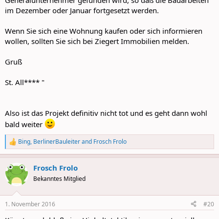
Generalunternehmer gefunden wird, so daß die Bauarbeiten
im Dezember oder Januar fortgesetzt werden.
Wenn Sie sich eine Wohnung kaufen oder sich informieren
wollen, sollten Sie sich bei Ziegert Immobilien melden.
Gruß
St. All**** "
Also ist das Projekt definitiv nicht tot und es geht dann wohl
bald weiter
Bing
,
BerlinerBauleiter
and
Frosch Frolo
R
e
a
Frosch Frolo
c
t
Bekanntes Mitglied
i
o
n
1. November 2016
#20
s
: