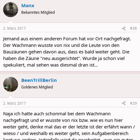
a
Manx
c
t
Bekanntes Mitglied
i
o
n
2. März 2017
#28
s
:
Jemand aus einem anderen Forum hat vor Ort nachgefragt.
Der Wachmann wusste von nix und die Leute von den
Bauzäunen gehen davon aus, dass es bald weiter geht. Die
haben die Zäune "neu ausgerichtet". Wurde ja schon viel
spekuliert, mal sehen was diesmal dran ist...
BeenTrillBerlin
Goldenes Mitglied
2. März 2017
#29
Naja ich hatte auch schonmal bei dem Wachmann
nachgefragt und er wusste von nix bzw. wie es nun hier
weiter geht, denke mal das er der letzte ist der erfährt wann /
wieso / und weshalb es weiter geht, sein Aufgabenbereich
liegt wo anders. Jedenfalls wird da gearbeitet , was ein gutes