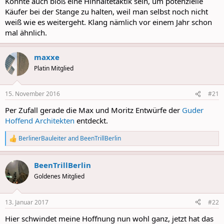
Könnte auch bloß eine Hinhaltetaktik sein, um potenzielle
Käufer bei der Stange zu halten, weil man selbst noch nicht
weiß wie es weitergeht. Klang nämlich vor einem Jahr schon
mal ähnlich.
maxxe
Platin Mitglied
15. November 2016
#21
Per Zufall gerade die Max und Moritz Entwürfe der
Guder
Hoffend Architekten
entdeckt.
BerlinerBauleiter
and
BeenTrillBerlin
R
e
a
BeenTrillBerlin
c
t
Goldenes Mitglied
i
o
n
13. Januar 2017
#22
s
:
Hier schwindet meine Hoffnung nun wohl ganz, jetzt hat das