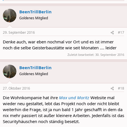
e
a
BeenTrillBerlin
c
t
Goldenes Mitglied
i
o
n
29. September 2016
#17
s
:
Denke auch, war eben nochmal vor Ort und es ist immer
noch die selbe Geisterbaustätte wie seit Monaten .... leider
Zuletzt bearbeitet:
30. September 2016
BeenTrillBerlin
Goldenes Mitglied
27. Oktober 2016
#18
Die Wohnkompanie hat ihre
Max und Moritz
Website mal
wieder neu gestaltet, lebt das Projekt noch oder nicht bleibt
weiterhin die Frage, ist ja nun bald 1 Jahr geschafft in dem da
nix mehr passiert ist außer kleinere Arbeiten. Jedenfalls ist das
Securityhäuschen noch ständig besetzt.