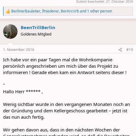
Zuletzt bearbeitet:
27. Oktober 2016
BerlinerBauleiter
,
lfniederer
,
BerArcUrb
and 1 other person
R
e
a
BeenTrillBerlin
c
t
Goldenes Mitglied
i
o
n
1. November 2016
#19
s
:
Ich habe vor ein paar Tagen mal die Wohnkompanie
persönlich angeschrieben um mich über das Projekt zu
informieren ! Gerade eben kam ein Antwort seitens dieser !
"
Hallo Herr ****** ,
Wenig sichtbar wurde in den vergangenen Monaten noch an
der Gründung und dem Kellergeschoss gearbeitet – jetzt ist
das nun auch fertig.
Wir gehen davon aus, dass in den nächsten Wochen der