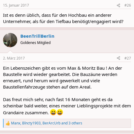
15. Januar 2017
#26
Ist es denn üblich, dass für den Hochbau ein anderer
Unternehmer, als für den Tiefbau benötigt/engagiert wird?
BeenTrillBerlin
Goldenes Mitglied
2. März 2017
#27
Ein Lebenszeichen gibt es vom Max & Moritz Bau ! An der
Baustelle wird wieder gearbeitet. Die Bauzäune werden
erneuert, rund herum wird gewerkelt und viele
Baustellenfahrzeuge stehen auf dem Areal.
Das freut mich sehr, nach fast 16 Monaten geht es da
scheinbar bald weiter, eines meiner Lieblingsprojekte mit dem
Grandaire zusammen.
Manx
,
Blncty1903
,
BerArcUrb
and 3 others
R
e