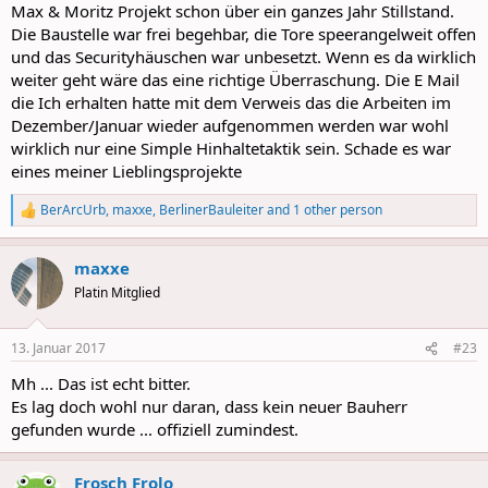
Max & Moritz Projekt schon über ein ganzes Jahr Stillstand.
Die Baustelle war frei begehbar, die Tore speerangelweit offen
und das Securityhäuschen war unbesetzt. Wenn es da wirklich
weiter geht wäre das eine richtige Überraschung. Die E Mail
die Ich erhalten hatte mit dem Verweis das die Arbeiten im
Dezember/Januar wieder aufgenommen werden war wohl
wirklich nur eine Simple Hinhaltetaktik sein. Schade es war
eines meiner Lieblingsprojekte
BerArcUrb
,
maxxe
,
BerlinerBauleiter
and 1 other person
R
e
a
maxxe
c
t
Platin Mitglied
i
o
n
13. Januar 2017
#23
s
:
Mh ... Das ist echt bitter.
Es lag doch wohl nur daran, dass kein neuer Bauherr
gefunden wurde ... offiziell zumindest.
Frosch Frolo