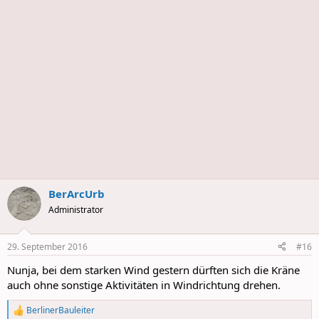
s
BerArcUrb
Administrator
29. September 2016
#16
Nunja, bei dem starken Wind gestern dürften sich die Kräne
auch ohne sonstige Aktivitäten in Windrichtung drehen.
BerlinerBauleiter
R