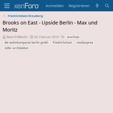
Anmelden
Registrieren
Friedrichshain-Kreuzberg
Brooks on East - Upside Berlin - Max und
Moritz
E
E
S
BeenTrillBerlin
28. Februar 2016
anschutz
r
r
c
die wohnkompanie berlin gmbh
friedrichshain
mediaspree
s
s
h
nöfer architekten
t
t
l
e
e
a
l
l
g
l
l
w
e
u
o
r
n
r
d
g
t
e
s
e
s
d
T
a
h
t
e
u
m
m
a