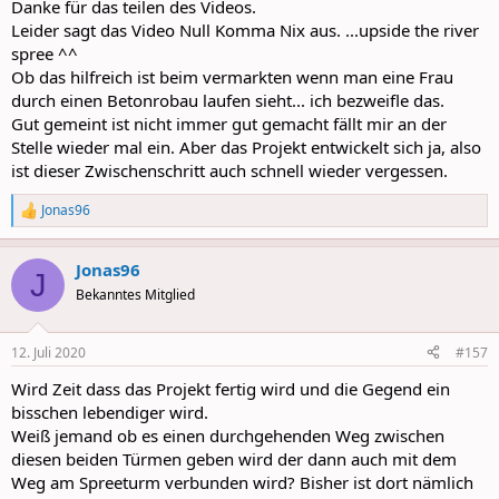
Danke für das teilen des Videos.
Leider sagt das Video Null Komma Nix aus. ...upside the river
spree ^^
Ob das hilfreich ist beim vermarkten wenn man eine Frau
durch einen Betonrobau laufen sieht... ich bezweifle das.
Gut gemeint ist nicht immer gut gemacht fällt mir an der
Stelle wieder mal ein. Aber das Projekt entwickelt sich ja, also
ist dieser Zwischenschritt auch schnell wieder vergessen.
Jonas96
R
e
a
Jonas96
c
J
t
Bekanntes Mitglied
i
o
n
12. Juli 2020
#157
s
:
Wird Zeit dass das Projekt fertig wird und die Gegend ein
bisschen lebendiger wird.
Weiß jemand ob es einen durchgehenden Weg zwischen
diesen beiden Türmen geben wird der dann auch mit dem
Weg am Spreeturm verbunden wird? Bisher ist dort nämlich