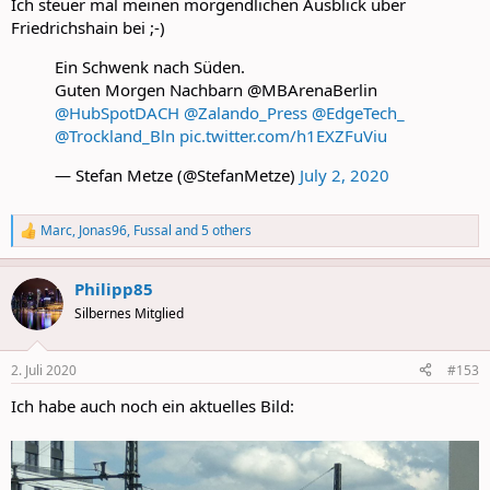
Ich steuer mal meinen morgendlichen Ausblick über
Friedrichshain bei ;-)
Ein Schwenk nach Süden.
Guten Morgen Nachbarn @MBArenaBerlin
@HubSpotDACH
@Zalando_Press
@EdgeTech_
@Trockland_Bln
pic.twitter.com/h1EXZFuViu
— Stefan Metze (@StefanMetze)
July 2, 2020
Marc
,
Jonas96
,
Fussal
and 5 others
R
e
a
Philipp85
c
t
Silbernes Mitglied
i
o
n
2. Juli 2020
#153
s
:
Ich habe auch noch ein aktuelles Bild: