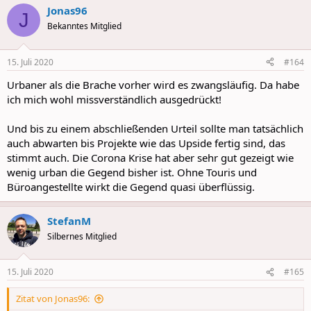
a
Jonas96
c
J
t
Bekanntes Mitglied
i
o
n
15. Juli 2020
#164
s
:
Urbaner als die Brache vorher wird es zwangsläufig. Da habe
ich mich wohl missverständlich ausgedrückt!
Und bis zu einem abschließenden Urteil sollte man tatsächlich
auch abwarten bis Projekte wie das Upside fertig sind, das
stimmt auch. Die Corona Krise hat aber sehr gut gezeigt wie
wenig urban die Gegend bisher ist. Ohne Touris und
Büroangestellte wirkt die Gegend quasi überflüssig.
StefanM
Silbernes Mitglied
15. Juli 2020
#165
Zitat von Jonas96: