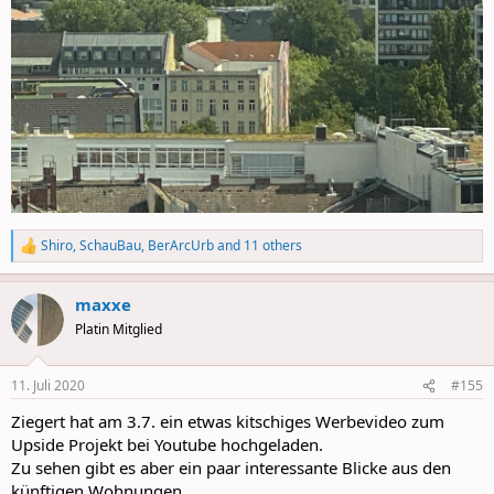
Shiro
,
SchauBau
,
BerArcUrb
and 11 others
R
e
a
maxxe
c
t
Platin Mitglied
i
o
n
11. Juli 2020
#155
s
:
Ziegert hat am 3.7. ein etwas kitschiges Werbevideo zum
Upside Projekt bei Youtube hochgeladen.
Zu sehen gibt es aber ein paar interessante Blicke aus den
künftigen Wohnungen.