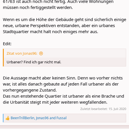
61/63 ist auch noch nicht fertig. Auch viele Wohnungen
müssen noch fertiggestellt werden.
Wenn es um die Höhe der Gebäude geht sind sicherlich einige
neue, urbane Perspektiven entstanden, aber ein urbanes
Stadtquartier macht halt noch einiges mehr aus.
Edit:
Zitat von Jonas96:
Urbaner? Find ich gar nicht mal.
Die Aussage macht aber keinen Sinn. Denn wo vorher nichts
war, ist alles danach gebaute auf jeden Fall urbaner als der
vorhergegangene Zustand.
Das nun enstehende Quartier ist urbaner als eine Brache und
die Urbanität steigt mit jeder weiteren wegfallenden.
Zuletzt bearbeitet:
15. Juli 2020
BeenTrillBerlin
,
Jonas96
and
Fussal
R
e