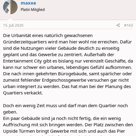
maxxe
c
t
Platin Mitglied
i
o
n
15. Juli 2020
#163
s
:
Die Urbanität eines natürlich gewachsenen
Gründerzeitquartiers wird man hier wohl nie erreichen. Dafür
sind die Nutzungen vieler Gebäude deutlich zu einseitig
geplant und das Gewerbe zu zentriert. Außerhalb der
Entertainment City gibt es bislang nur vereinzelt Geschäfte, da
kann nur schwer ein urbanes, lebendiges Gefühl aufkommen.
Die nach innen gekehrten Bürogebäude, samt spärlicher oder
zumeist fehlender Erdgeschossgewerbe versuchen gar nicht
urban integriert zu werden. Das hat man bei der Planung des
Quartiers verkackt.
Doch ein wenig Zeit muss und darf man dem Quartier noch
geben.
Ein paar Gebäude sind ja noch nicht fertig, die ein wenig
Auffrischung mit sich bringen werden. Der Platz zwischen den
Upside Türmen bringt Gewerbe mit sich und auch das Pier