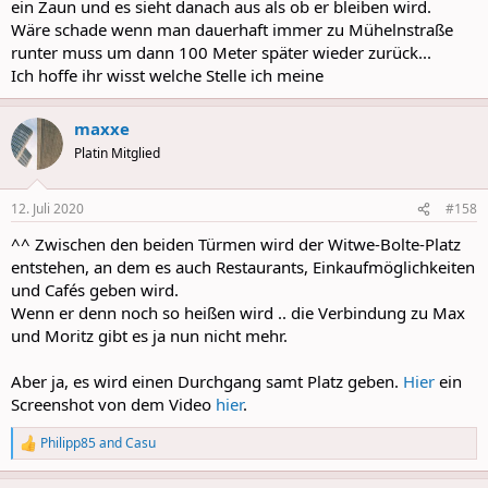
ein Zaun und es sieht danach aus als ob er bleiben wird.
Wäre schade wenn man dauerhaft immer zu Mühelnstraße
runter muss um dann 100 Meter später wieder zurück...
Ich hoffe ihr wisst welche Stelle ich meine
maxxe
Platin Mitglied
12. Juli 2020
#158
^^ Zwischen den beiden Türmen wird der Witwe-Bolte-Platz
entstehen, an dem es auch Restaurants, Einkaufmöglichkeiten
und Cafés geben wird.
Wenn er denn noch so heißen wird .. die Verbindung zu Max
und Moritz gibt es ja nun nicht mehr.
Aber ja, es wird einen Durchgang samt Platz geben.
Hier
ein
Screenshot von dem Video
hier
.
Philipp85
and
Casu
R
e
a