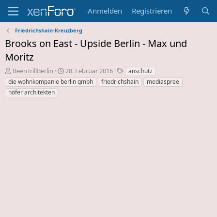
Anmelden
Registrieren
Friedrichshain-Kreuzberg
Brooks on East - Upside Berlin - Max und
Moritz
E
E
S
BeenTrillBerlin
28. Februar 2016
anschutz
r
r
c
die wohnkompanie berlin gmbh
friedrichshain
mediaspree
s
s
h
nöfer architekten
t
t
l
e
e
a
l
l
g
l
l
w
e
u
o
r
n
r
d
g
t
e
s
e
s
d
T
a
h
t
e
u
m
m
a