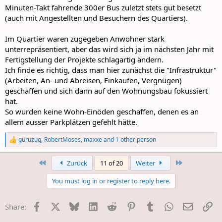
Minuten-Takt fahrende 300er Bus zuletzt stets gut besetzt
(auch mit Angestellten und Besuchern des Quartiers).
Im Quartier waren zugegeben Anwohner stark
unterrepräsentiert, aber das wird sich ja im nächsten Jahr mit
Fertigstellung der Projekte schlagartig ändern.
Ich finde es richtig, dass man hier zunächst die "Infrastruktur"
(Arbeiten, An- und Abreisen, Einkaufen, Vergnügen)
geschaffen und sich dann auf den Wohnungsbau fokussiert
hat.
So wurden keine Wohn-Einöden geschaffen, denen es an
allem ausser Parkplätzen gefehlt hätte.
guruzug
,
RobertMoses
,
maxxe
and 1 other person
R
e
a
First
Last
Zurück
11 of 20
Weiter
c
t
You must log in or register to reply here.
i
o
n
Facebook
X
Bluesky
LinkedIn
Reddit
Pinterest
Tumblr
WhatsApp
E-Mail
Li
Share:
s
: