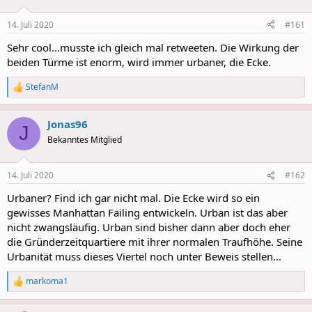
o
n
14. Juli 2020
#161
s
:
Sehr cool...musste ich gleich mal retweeten. Die Wirkung der
beiden Türme ist enorm, wird immer urbaner, die Ecke.
StefanM
R
e
a
Jonas96
c
J
t
Bekanntes Mitglied
i
o
n
14. Juli 2020
#162
s
:
Urbaner? Find ich gar nicht mal. Die Ecke wird so ein
gewisses Manhattan Failing entwickeln. Urban ist das aber
nicht zwangsläufig. Urban sind bisher dann aber doch eher
die Gründerzeitquartiere mit ihrer normalen Traufhöhe. Seine
Urbanität muss dieses Viertel noch unter Beweis stellen...
markoma1
R
e
a