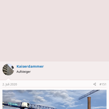
s
Kaiserdammer
Aufsteiger
2. Juli 2020
#151