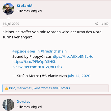
a
StefanM
c
t
Silbernes Mitglied
i
o
n
14. Juli 2020
#160
s
:
Kleiner Zeitraffer von mir. Morgen wird der Kran des Nord-
Turms verlängert.
#upside
#berlin
#friedrichshain
Sound by FloppyCircus
https://t.co/dfXoENELHq
https://t.co/PPkOpD3HSL
pic.twitter.com/IUUVQoLDk3
— Stefan Metze (@StefanMetze)
July 14, 2020
Bing
,
markoma1
,
RobertMoses
and 5 others
R
e
a
Xorcist
c
t
Silbernes Mitglied
i