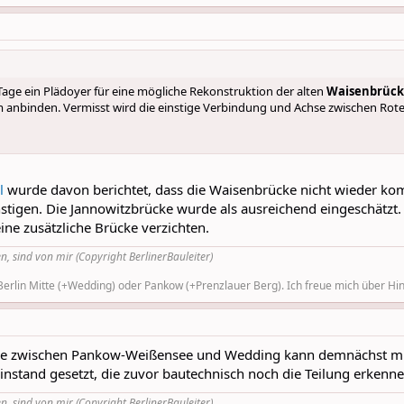
 Tage ein Plädoyer für eine mögliche Rekonstruktion der alten
Waisenbrüc
m anbinden. Vermisst wird die einstige Verbindung und Achse zwischen R
el
wurde davon berichtet, dass die Waisenbrücke nicht wieder ko
tigen. Die Jannowitzbrücke wurde als ausreichend eingeschätzt. 
ne zusätzliche Brücke verzichten.
n, sind von mir (Copyright BerlinerBauleiter)
rlin Mitte (+Wedding) oder Pankow (+Prenzlauer Berg). Ich freue mich über Hinw
ke zwischen Pankow-Weißensee und Wedding kann demnächst mit
 instand gesetzt, die zuvor bautechnisch noch die Teilung erkenne
n, sind von mir (Copyright BerlinerBauleiter)