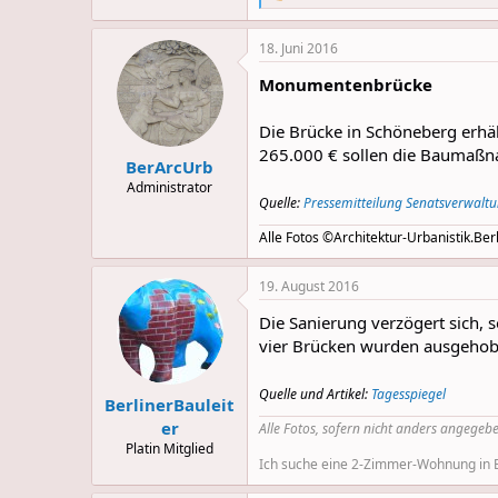
e
a
18. Juni 2016
c
t
Monumentenbrücke
i
o
n
Die Brücke in Schöneberg erhäl
s
265.000 € sollen die Baumaßnah
:
BerArcUrb
Administrator
Quelle:
Pressemitteilung Senatsverwalt
Alle Fotos ©Architektur-Urbanistik.Berl
19. August 2016
Die Sanierung verzögert sich,
vier Brücken wurden ausgehobe
Quelle und Artikel:
Tagesspiegel
BerlinerBauleit
er
Alle Fotos, sofern nicht anders angegebe
Platin Mitglied
Ich suche eine 2-Zimmer-Wohnung in Be