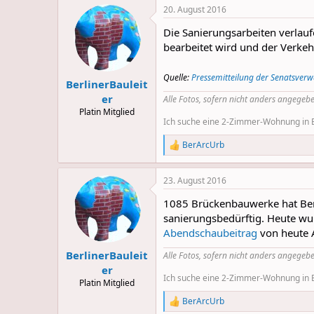
20. August 2016
Die Sanierungsarbeiten verlauf
bearbeitet wird und der Verkehr
Quelle:
Pressemitteilung der Senatsver
BerlinerBauleit
er
Alle Fotos, sofern nicht anders angegebe
Platin Mitglied
Ich suche eine 2-Zimmer-Wohnung in Be
BerArcUrb
R
e
a
23. August 2016
c
t
1085 Brückenbauwerke hat Ber
i
o
sanierungsbedürftig. Heute wu
n
Abendschaubeitrag
von heute 
s
:
BerlinerBauleit
Alle Fotos, sofern nicht anders angegebe
er
Ich suche eine 2-Zimmer-Wohnung in Be
Platin Mitglied
BerArcUrb
R