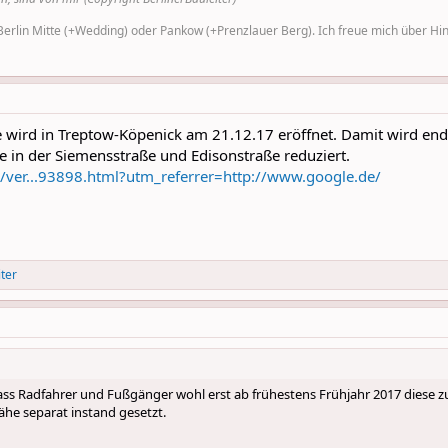
rlin Mitte (+Wedding) oder Pankow (+Prenzlauer Berg). Ich freue mich über Hinw
wird in Treptow-Köpenick am 21.12.17 eröffnet. Damit wird en
in der Siemensstraße und Edisonstraße reduziert.
in/ver...93898.html?utm_referrer=http://www.google.de/
iter
dass Radfahrer und Fußgänger wohl erst ab frühestens Frühjahr 2017 diese
he separat instand gesetzt.