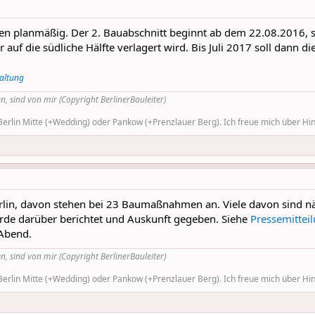
en planmäßig. Der 2. Bauabschnitt beginnt ab dem 22.08.2016, so
 auf die südliche Hälfte verlagert wird. Bis Juli 2017 soll dann 
waltung
n, sind von mir (Copyright BerlinerBauleiter)
rlin Mitte (+Wedding) oder Pankow (+Prenzlauer Berg). Ich freue mich über Hinw
lin, davon stehen bei 23 Baumaßnahmen an. Viele davon sind n
rde darüber berichtet und Auskunft gegeben. Siehe
Pressemittei
Abend.
n, sind von mir (Copyright BerlinerBauleiter)
rlin Mitte (+Wedding) oder Pankow (+Prenzlauer Berg). Ich freue mich über Hinw