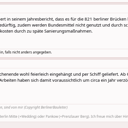
ert in seinem Jahresbericht, dass es für die 821 berliner Brück
edürftig, zudem werden Bundesmittel nicht genutzt und durch s
enkosten durch zu späte Sanierungsmaßnahmen.
in, falls nicht anders angegeben.
henende wohl feierleich eingehängt und per Schiff geliefert. Ab
 Arbeiten haben sich damit voraussichtlich um circa ein Jahr ver
n, sind von mir (Copyright BerlinerBauleiter)
rlin Mitte (+Wedding) oder Pankow (+Prenzlauer Berg). Ich freue mich über Hinw