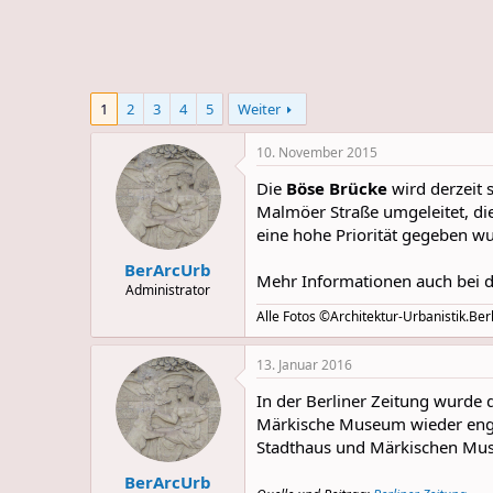
e
u
m
m
a
s
1
2
3
4
5
Weiter
10. November 2015
Die
Böse Brücke
wird derzeit 
Malmöer Straße umgeleitet, die 
eine hohe Priorität gegeben w
BerArcUrb
Mehr Informationen auch bei 
Administrator
Alle Fotos ©Architektur-Urbanistik.Berl
13. Januar 2016
In der Berliner Zeitung wurde 
Märkische Museum wieder enge
Stadthaus und Märkischen Mu
BerArcUrb