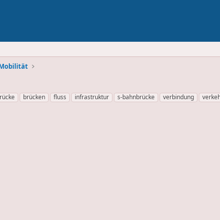
Mobilität
rücke
brücken
fluss
infrastruktur
s-bahnbrücke
verbindung
verke