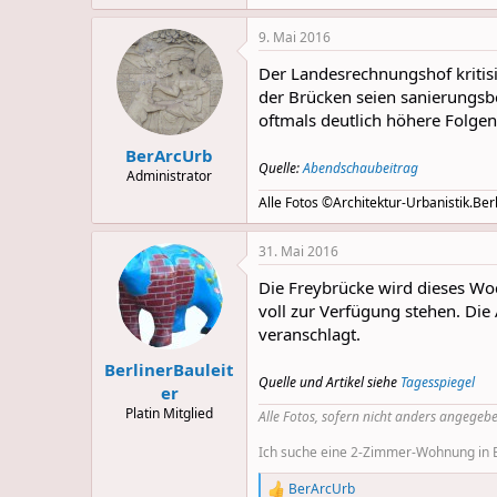
9. Mai 2016
Der Landesrechnungshof kritisi
der Brücken seien sanierungsb
oftmals deutlich höhere Folg
BerArcUrb
Quelle:
Abendschaubeitrag
Administrator
Alle Fotos ©Architektur-Urbanistik.Berl
31. Mai 2016
Die Freybrücke wird dieses Woc
voll zur Verfügung stehen. Die
veranschlagt.
BerlinerBauleit
Quelle und Artikel siehe
Tagesspiegel
er
Platin Mitglied
Alle Fotos, sofern nicht anders angegebe
Ich suche eine 2-Zimmer-Wohnung in Be
BerArcUrb
R