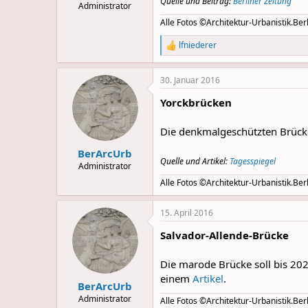
Quelle und Beitrag:
Berliner Zeitung
Administrator
Alle Fotos ©Architektur-Urbanistik.Berl
lfniederer
R
e
a
30. Januar 2016
c
t
Yorckbrücken
i
o
n
Die denkmalgeschützten Brücke
s
:
BerArcUrb
Quelle und Artikel:
Tagesspiegel
Administrator
Alle Fotos ©Architektur-Urbanistik.Berl
15. April 2016
Salvador-Allende-Brücke
Die marode Brücke soll bis 202
einem
Artikel
.
BerArcUrb
Administrator
Alle Fotos ©Architektur-Urbanistik.Berl