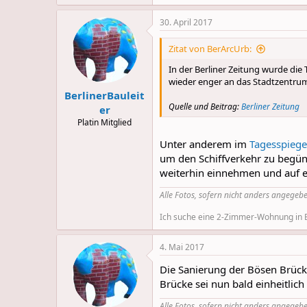
e
a
30. April 2017
c
t
i
Zitat von BerArcUrb:
o
n
In der Berliner Zeitung wurde die
s
wieder enger an das Stadtzentru
:
BerlinerBauleit
Quelle und Beitrag:
Berliner Zeitung
er
Platin Mitglied
Unter anderem im
Tagesspieg
um den Schiffverkehr zu begüns
weiterhin einnehmen und auf ei
Alle Fotos, sofern nicht anders angegebe
Ich suche eine 2-Zimmer-Wohnung in Be
4. Mai 2017
Die Sanierung der Bösen Brüc
Brücke sei nun bald einheitlich
Alle Fotos, sofern nicht anders angegebe