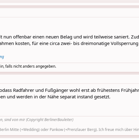
t nun offenbar einen neuen Belag und wird teilweise saniert. Z
men kosten, für eine circa zwei- bis dreimonatige Vollsperrung v
ung
in, falls nicht anders angegeben.
 sodass Radfahrer und Fußgänger wohl erst ab frühestens Frühja
n und werden in der Nähe separat instand gesetzt.
n, sind von mir (Copyright BerlinerBauleiter)
rlin Mitte (+Wedding) oder Pankow (+Prenzlauer Berg). Ich freue mich über Hinw