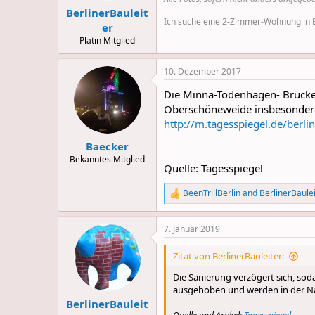
BerlinerBauleit
Ich suche eine 2-Zimmer-Wohnung in Be
er
Platin Mitglied
10. Dezember 2017
Die Minna-Todenhagen- Brücke 
Oberschöneweide insbesondere 
http://m.tagesspiegel.de/berl
Baecker
Bekanntes Mitglied
Quelle: Tagesspiegel
BeenTrillBerlin
and
BerlinerBaule
R
e
a
7. Januar 2019
c
t
i
Zitat von BerlinerBauleiter:
o
n
Die Sanierung verzögert sich, so
s
ausgehoben und werden in der Nä
:
BerlinerBauleit