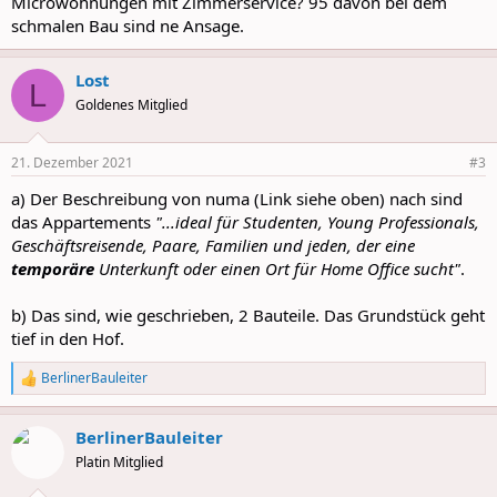
Microwohnungen mit Zimmerservice? 95 davon bei dem
schmalen Bau sind ne Ansage.
Lost
L
Goldenes Mitglied
21. Dezember 2021
#3
a) Der Beschreibung von numa (Link siehe oben) nach sind
das Appartements
"...ideal für Studenten, Young Professionals,
Geschäftsreisende, Paare, Familien und jeden, der eine
temporäre
Unterkunft oder einen Ort für Home Office sucht"
.
b) Das sind, wie geschrieben, 2 Bauteile. Das Grundstück geht
tief in den Hof.
BerlinerBauleiter
R
e
a
BerlinerBauleiter
c
t
Platin Mitglied
i
o