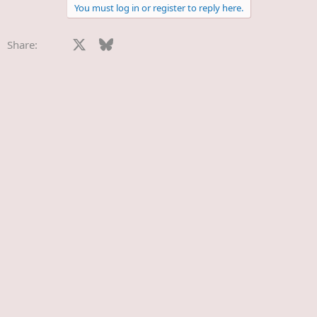
a
You must log in or register to reply here.
c
t
i
Facebook
X
Bluesky
LinkedIn
Reddit
Pinterest
Tumblr
WhatsApp
E-Mail
Li
Share:
o
n
s
: