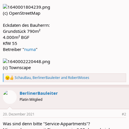
(c) OpenStreetMap
Eckdaten des Bauherrn:
Grundstück 790m²
4.000m² BGF
KfW 55
Betreiber "
numa
"
(c) Townscape
SchauBau
,
BerlinerBauleiter
and
RobertMoses
R
e
a
BerlinerBauleiter
c
t
Platin Mitglied
i
o
n
20. Dezember 2021
#2
s
:
Was sind denn bitte "Service-Appartments"?