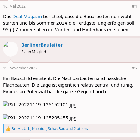
n
16. Mai 2022
#4
s
:
Das
Deal Magazin
berichtet, dass die Bauarbeiten nun wohl
starten und bis Sommer 2024 die Fertigstellung erfolgen soll.
95 (!) Zimmer sollen im Vorder- und Hinterhaus entstehen.
BerlinerBauleiter
Platin Mitglied
19. November 2022
#5
Ein Bauschild entsteht. Die Nachbarbauten sind hässliche
Flachbauten. Die Lage ist eigentlich relativ zentral und ruhig.
Einiges an Potenzial hat die ganze Gegend noch.
BerArcUrb
,
Kubatur
,
SchauBau
and 2 others
R
e