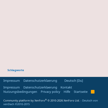
Schlagworte
Impressum
Datenschutzerklaerung
Deutsch [Du]
Impressum
Datenschutzerklaerung
Kontakt
Nutzungsbedingungen
Privacy policy
Hilfe
Startseite
R
S
S
®
Community platform by XenForo
© 2010-2026 XenForo Ltd.
-
Deutsch von
-
xenDach
©2010-2015
F