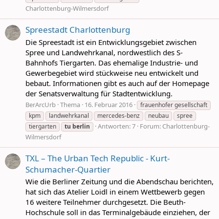
Charlottenburg-Wilmersdorf
Spreestadt Charlottenburg
Die Spreestadt ist ein Entwicklungsgebiet zwischen
Spree und Landwehrkanal, nordwestlich des S-
Bahnhofs Tiergarten. Das ehemalige Industrie- und
Gewerbegebiet wird stückweise neu entwickelt und
bebaut. Informationen gibt es auch auf der Homepage
der Senatsverwaltung für Stadtentwicklung.
BerArcUrb
Thema
16. Februar 2016
frauenhofer gesellschaft
kpm
landwehrkanal
mercedes-benz
neubau
spree
Antworten: 7
Forum:
Charlottenburg-
tiergarten
tu
berlin
Wilmersdorf
TXL – The Urban Tech Republic - Kurt-
Schumacher-Quartier
Wie die Berliner Zeitung und die Abendschau berichten,
hat sich das Atelier Loidl in einem Wettbewerb gegen
16 weitere Teilnehmer durchgesetzt. Die Beuth-
Hochschule soll in das Terminalgebäude einziehen, der