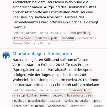
Architekten bei dem Deutschen Werkbund e.V.
eingereicht haben. Aufgrund des Denkmalschutzes
großer Abschnitte am Ernst-Reuter-Platz, sei eine
Realisierung unwahrscheinlich. Anstelle des
Fernmeldeamtes wird oftmals ein Hochhaus gezeigt.
Eventuell...
BerlinerBauleiter
Thema
26. Juli 2017
charlottenburg
Antworten: 7
kreisverkehr
moderne
platz
tu
berlin
Forum:
Öffentliche Räume
Charlottenbogen - Spreegärten
Nach vielen Jahren Stillstand soll nun offenbar
Vertriebsstart im Frühjahr 2018 für das Projekt
"Spreegärten" an der Pascalstraße und der Spree
erfolgen, wie der Tagesspiegel berichtet. 265
Wohneinheiten sind geplant. Im Herbst 2018 könnte
der Baustart erfolgen. (C) Christoph Kohl Architekten
BerlinerBauleiter
Thema
12. Juli 2017
charlottenburg
christoph kohl architekten
degewo
heisenbergstraße
neubau
pascalstraße
quartier
schlesingerstraße
spree
Antworten: 10
Forum:
spreeufer
tu
berlin
wohnungsbau