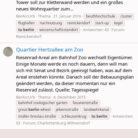
Tower soll zur Kletterwand werden und ein großes
neues Wohnquartier zum...
BerArcUrb
Thema
21. Januar 2016
beuthhochschule
cluster
flughafen
nachnutzung
reinickendorf
start-up
tegel
Antworten: 43
Forum:
tu
berlin
wissenschaftsstandort
Reinickendorf
Quartier Hertzallee am Zoo
Riesenrad-Areal am Bahnhof Zoo wechselt Eigentümer.
Einige Monate werde es noch dauern, dann will man
sich mit Senat und Bezirk geeinigt haben, was auf dem
Areal enstehen könnte. Danach soll der Bebauungsplan
geändert werden, da dieser momentan nur ein
Riesenrad zulässt. Quelle: Tagesspiegel
BerArcUrb
Thema
4. Dezember 2015
bahnhof zoologischer garten
fasanenstraße
great
berlin
wheel
jebensstraße
landwehrkanal
Antworten:
müller-breslau-straße
schleusenkrug
tu
berlin
92
Forum:
Charlottenburg-Wilmersdorf