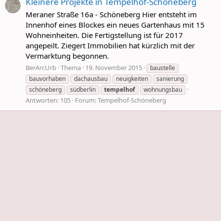
Kleinere Projekte in Tempelhof-Schöneberg
Meraner Straße 16a - Schöneberg Hier entsteht im
Innenhof eines Blockes ein neues Gartenhaus mit 15
Wohneinheiten. Die Fertigstellung ist für 2017
angepeilt. Ziegert Immobilien hat kürzlich mit der
Vermarktung begonnen.
BerArcUrb
Thema
19. November 2015
baustelle
bauvorhaben
dachausbau
neuigkeiten
sanierung
schöneberg
südberlin
tempelhof
wohnungsbau
Antworten: 105
Forum:
Tempelhof-Schöneberg