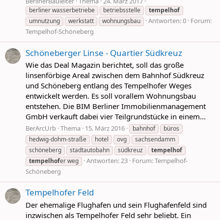
BerlinerBauleiter
Thema
24. März 2017
berliner wasserbetriebe
betriebsstelle
tempelhof
Antworten: 0
Forum:
umnutzung
werkstatt
wohnungsbau
Tempelhof-Schöneberg
Schöneberger Linse - Quartier Südkreuz
Wie das Deal Magazin berichtet, soll das große
linsenförbige Areal zwischen dem Bahnhof Südkreuz
und Schöneberg entlang des Tempelhofer Weges
entwickelt werden. Es soll vorallem Wohnungsbau
entstehen. Die BIM Berliner Immobilienmanagement
GmbH verkauft dabei vier Teilgrundstücke in einem...
BerArcUrb
Thema
15. März 2016
bahnhof
büros
hedwig-dohm-straße
hotel
ovg
sachsendamm
schöneberg
stadtautobahn
südkreuz
tempelhof
Antworten: 23
Forum:
Tempelhof-
tempelhof
er weg
Schöneberg
Tempelhofer Feld
Der ehemalige Flughafen und sein Flughafenfeld sind
inzwischen als Tempelhofer Feld sehr beliebt. Ein