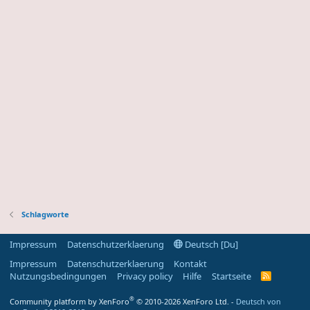
Schlagworte
Impressum
Datenschutzerklaerung
Deutsch [Du]
Impressum
Datenschutzerklaerung
Kontakt
Nutzungsbedingungen
Privacy policy
Hilfe
Startseite
R
S
S
®
Community platform by XenForo
© 2010-2026 XenForo Ltd.
-
Deutsch von
-