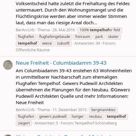
Volksentscheid hatte zuletzt die Freihaltung des Feldes
untermauert. Durch den Wohnungsmangel und die
Flüchtlingskrise werden aber immer wieder Stimmen
laut, dass man das riesige Areal doch...
BerArcUrb
Thema
26. Mai 2016
100%
tempelhof
er feld
flughafen
flughafengebäude
freiraum
park
skater
Antworten: 34
Forum:
tempelhof
wiese
zukunft
Öffentliche Räume
Neue Freiheit - Columbiadamm 39-43
Am Columbiadamm 39-43 enstehen 63 Wohneinheiten
in unmittelbarer Nachbarschaft zum ehemaligen
Flughafen Tempelhof. Gewers Pudewill Architekten
übernehmen die Planungen für den Neubau. ©Gewers
Pudewill Architekten Quelle und mehr Informationen:
Neue Freiheit
BerArcUrb
Thema
11. Dezember 2015
bergmannkiez
flughafen
gewers pudewill
hanger
neubau
tempelhof
Antworten: 5
Forum:
Tempelhof-Schöneberg
ziegert