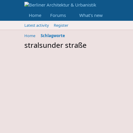
Home
Forums
What's new
Latest activity
Register
Home
Schlagworte
stralsunder straße