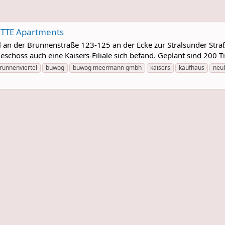
ITTE Apartments
 der Brunnenstraße 123-125 an der Ecke zur Stralsunder Straß
eschoss auch eine Kaisers-Filiale sich befand. Geplant sind 200 
runnenviertel
buwog
buwog meermann gmbh
kaisers
kaufhaus
neu