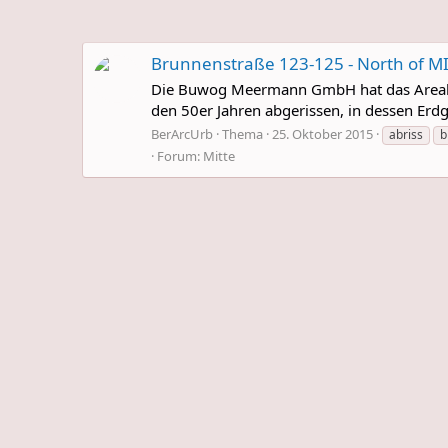
Brunnenstraße 123-125 - North of M
Die Buwog Meermann GmbH hat das Areal an
den 50er Jahren abgerissen, in dessen Erdg
BerArcUrb
Thema
25. Oktober 2015
abriss
b
Forum:
Mitte