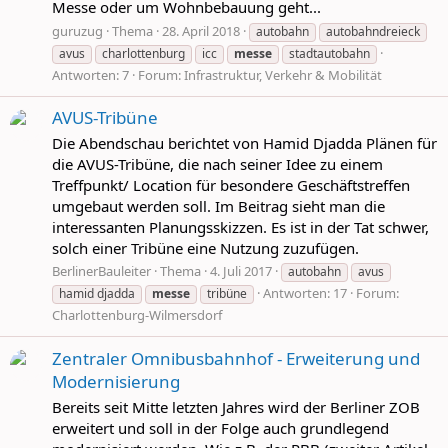
Messe oder um Wohnbebauung geht...
guruzug
Thema
28. April 2018
autobahn
autobahndreieck
avus
charlottenburg
icc
messe
stadtautobahn
Antworten: 7
Forum:
Infrastruktur, Verkehr & Mobilität
AVUS-Tribüne
Die Abendschau berichtet von Hamid Djadda Plänen für
die AVUS-Tribüne, die nach seiner Idee zu einem
Treffpunkt/ Location für besondere Geschäftstreffen
umgebaut werden soll. Im Beitrag sieht man die
interessanten Planungsskizzen. Es ist in der Tat schwer,
solch einer Tribüne eine Nutzung zuzufügen.
BerlinerBauleiter
Thema
4. Juli 2017
autobahn
avus
Antworten: 17
Forum:
hamid djadda
messe
tribüne
Charlottenburg-Wilmersdorf
Zentraler Omnibusbahnhof - Erweiterung und
Modernisierung
Bereits seit Mitte letzten Jahres wird der Berliner ZOB
erweitert und soll in der Folge auch grundlegend