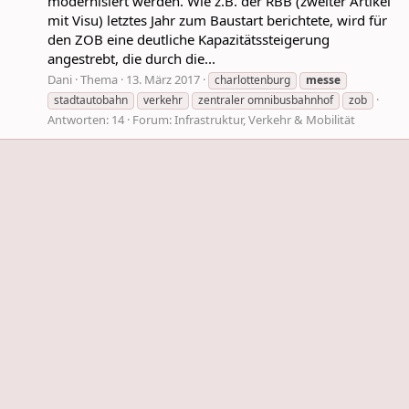
modernisiert werden. Wie z.B. der RBB (zweiter Artikel
mit Visu) letztes Jahr zum Baustart berichtete, wird für
den ZOB eine deutliche Kapazitätssteigerung
angestrebt, die durch die...
Dani
Thema
13. März 2017
charlottenburg
messe
stadtautobahn
verkehr
zentraler omnibusbahnhof
zob
Antworten: 14
Forum:
Infrastruktur, Verkehr & Mobilität