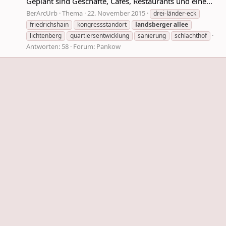
Geplant sind Geschäfte, Cafés, Restaurants und eine...
BerArcUrb
Thema
22. November 2015
drei-länder-eck
friedrichshain
kongressstandort
landsberger
allee
lichtenberg
quartiersentwicklung
sanierung
schlachthof
Antworten: 58
Forum:
Pankow