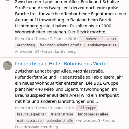
Zwischen der Landsberger Allee, Ferdinand-Schultze-
Straße und Arendsweg liegt derzeit noch eine große
Brache frei, für welche offenbar beide Eigentümer einen
Antrag auf Umwandlung in Bauland beim Bezirk
Lichtenberg gestellt haben. Es sollen bis zu 2000
Wohneinheiten entstehen. Der Bezirk möchte...
BerArcUrb
Thema
7. Februar 2016
alt-hohenschönhausen
arendsweg
ferdinand-schultze-straße
landsberger
allee
Antworten: 34
Forum:
Lichtenberg
Friedrichshain Höfe - Böhmisches Viertel
Zwischen Landsberger Allee, Matthiasstraße,
Pufendorfstraße und Friedenstraße soll ab diesem Jahr
ein neues Wohnquartier entstehen. Die B&L Gruppe
plant hier 440 Miet- und Eigentumswohnungen. Im
Brauhausspeicher auf dem Areal wird ein Treffpunkt
mit Kita und anderen Einrichtungen und...
BerArcUrb
Thema
9. Januar 2016
b&l gruppe
brauhausspeicher
friedenstraße
landsberger
allee
Antworten: 5
Forum:
matthiasstraße
pufendorfstraße
Friedrichshain-Kreuzberg