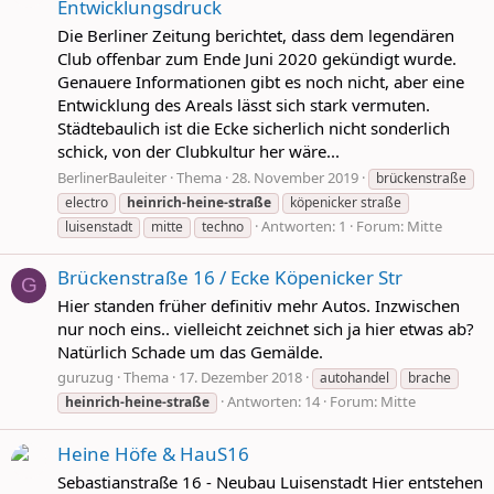
Entwicklungsdruck
Die Berliner Zeitung berichtet, dass dem legendären
Club offenbar zum Ende Juni 2020 gekündigt wurde.
Genauere Informationen gibt es noch nicht, aber eine
Entwicklung des Areals lässt sich stark vermuten.
Städtebaulich ist die Ecke sicherlich nicht sonderlich
schick, von der Clubkultur her wäre...
BerlinerBauleiter
Thema
28. November 2019
brückenstraße
electro
heinrich-heine-straße
köpenicker straße
Antworten: 1
Forum:
Mitte
luisenstadt
mitte
techno
Brückenstraße 16 / Ecke Köpenicker Str
G
Hier standen früher definitiv mehr Autos. Inzwischen
nur noch eins.. vielleicht zeichnet sich ja hier etwas ab?
Natürlich Schade um das Gemälde.
guruzug
Thema
17. Dezember 2018
autohandel
brache
Antworten: 14
Forum:
Mitte
heinrich-heine-straße
Heine Höfe & HauS16
Sebastianstraße 16 - Neubau Luisenstadt Hier entstehen