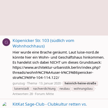
Köpenicker Str. 103 (südlich vom
G
Wohnhochhaus)
Hier wurde eine Brache geräumt. Laut luise-nord.de
könnte hier ein Wohn- und Geschäftshaus hinkommen.
Es handelst sich dabei NICHT um dieses Grundstueck:
https://www.architektur-urbanistik.berlin/index.php?
threads/wohnh%C3%A4user-k%C3%B6penicker-
stra%C3%9Fe-104-114.122/
guruzug
Thema
13. Januar 2020
heinrich-heine-straße
luisenstadt
nachverdichtung
neubau
wohnungsbau
Antworten: 28
Forum:
Mitte
KitKat Sage-Club - Clubkultur retten vs.