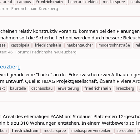
z-areal
campus
friedrichshain
henn architekten
media-spree
neub
orum:
Friedrichshain-Kreuzberg
heinen relativ konstruktiv voran zu kommen bei den Planungen f
aßnahmen soll die Sicherheit erhöht werden durch bessere Beleu
sse
cassoipeia
friedrichshain
haubentaucher
modersohnstraße
re
ten: 46
Forum:
Friedrichshain-Kreuzberg
Kreuzberg
r wird gerade eine "Lücke" an der Ecke zwischen zwei Altbauten g
em Entwurf. Quelle: HDAG Projektgesellschaft, ©Sarah Riviere Arc
ekt
baustelle
dachausbau
erweiterung
friedrichshain
kreuzberg
 Areal des ehemaligen YAAM am Stralauer Platz einen 12-gesch
in bis zu 310 Wohnungen entstehen. In einem Wettbewerb soll ma
rben
friedrichshain
media-spree
mediaspree versenken
spreeufer