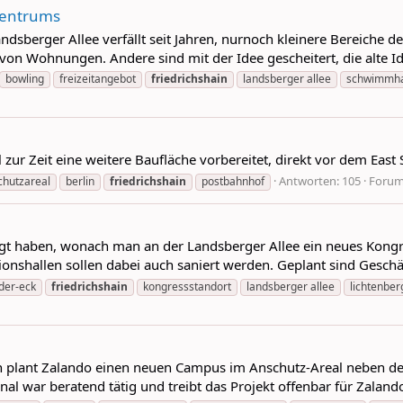
szentrums
dsberger Allee verfällt seit Jahren, nurnoch kleinere Bereiche 
von Wohnungen. Andere sind mit der Idee gescheitert, die alte I
bowling
freizeitangebot
friedrichshain
landsberger allee
schwimmha
ur Zeit eine weitere Baufläche vorbereitet, direkt vor dem East S
Antworten: 105
Foru
chutzareal
berlin
friedrichshain
postbahnhof
legt haben, wonach man an der Landsberger Allee ein neues Kongre
nshallen sollen dabei auch saniert werden. Geplant sind Geschäft
nder-eck
friedrichshain
kongressstandort
landsberger allee
lichtenber
n plant Zalando einen neuen Campus im Anschutz-Areal neben de
nal war beratend tätig und treibt das Projekt offenbar für Zaland