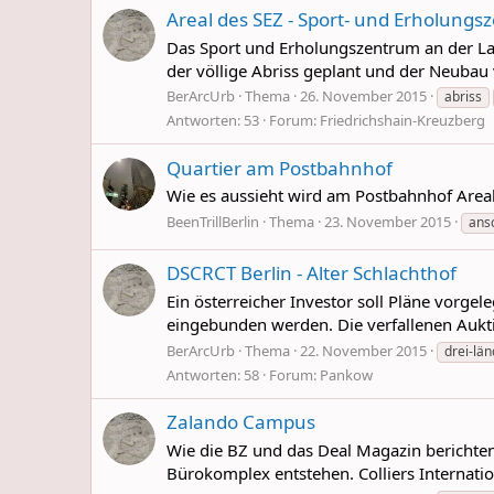
Areal des SEZ - Sport- und Erholung
Das Sport und Erholungszentrum an der Lan
der völlige Abriss geplant und der Neubau 
BerArcUrb
Thema
26. November 2015
abriss
Antworten: 53
Forum:
Friedrichshain-Kreuzberg
Quartier am Postbahnhof
Wie es aussieht wird am Postbahnhof Areal z
BeenTrillBerlin
Thema
23. November 2015
ans
DSCRCT Berlin - Alter Schlachthof
Ein österreicher Investor soll Pläne vorge
eingebunden werden. Die verfallenen Auktio
BerArcUrb
Thema
22. November 2015
drei-lä
Antworten: 58
Forum:
Pankow
Zalando Campus
Wie die BZ und das Deal Magazin berichte
Bürokomplex entstehen. Colliers Internatio