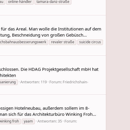
au
online-händler
tamara-danz-straße
ür das Areal. Man wolle die Institutionen auf dem
chtung, Beschneidung von großen Gebüsch...
ichsbahnausbesserungswerk
revaler straße
suicide circus
eschlossen. Die HDAG Projektgesellschaft mbH hat
hitekten
Antworten: 119
Forum:
Friedrichshain-
sanierung
ossigen Hotelneubau, außerdem sollem im 8-
n sich für das Architekturbüro Winking Froh...
Antworten: 35
Forum:
winking froh
yaam