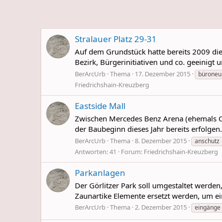
Stralauer Platz 29-31
Auf dem Grundstück hatte bereits 2009 di
Bezirk, Bürgerinitiativen und co. geeinigt 
BerArcUrb
Thema
17. Dezember 2015
büroneu
Friedrichshain-Kreuzberg
Eastside Mall
Zwischen Mercedes Benz Arena (ehemals O2
der Baubeginn dieses Jahr bereits erfolge
BerArcUrb
Thema
8. Dezember 2015
anschutz
Antworten: 41
Forum:
Friedrichshain-Kreuzberg
Parkanlagen
Der Görlitzer Park soll umgestaltet werde
Zaunartike Elemente ersetzt werden, um ei
BerArcUrb
Thema
2. Dezember 2015
eingänge