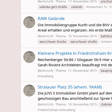
BerArcUrb
Thema
17. November 2015
anschut
Antworten: 51
F
valeska-gert-straße
zalando
RAW Gelände
Die Immobiliengruppe Kurth und die BVV sc
Areal erhalten und ergänzen. Als erste M
BerArcUrb
Thema
15. November 2015
bahntra
Antwor
warschauer brücke
warschauer straße
Kleinere Projekte in Friedrichshain-
Reichenberger Str.86 / Glogauer Str.9 Hie
Sarah Riviere Architekten beauftragt mit d
BerArcUrb
Thema
11. November 2015
bauproj
Kreuzberg
Stralauer Platz 35 (ehem. YAAM)
Die JUVI 3 Immobilien GmbH plant auf dem
geschossigen Bau anschließend zur Spree h
BerArcUrb
Thema
10. November 2015
clubste
Friedrichshain-Kreuzberg