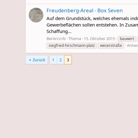
Freudenberg-Areal - Box Seven
Auf dem Grundstück, welches ehemals indus
Gewerbeflächen sollen entstehen. In Zusa
Schaffung...
BerArcUrb
Thema
15. Oktober 2015
bauwert
Antwo
siegfried-hirschmann-platz
weserstraße
Zurück
1
2
3