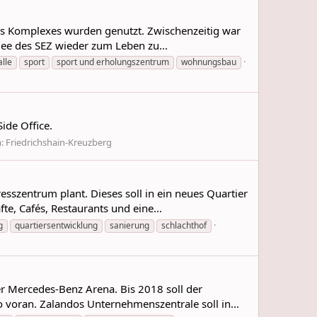
des Komplexes wurden genutzt. Zwischenzeitig war
dee des SEZ wieder zum Leben zu...
lle
sport
sport und erholungszentrum
wohnungsbau
ide Office.
m:
Friedrichshain-Kreuzberg
sszentrum plant. Dieses soll in ein neues Quartier
e, Cafés, Restaurants und eine...
g
quartiersentwicklung
sanierung
schlachthof
r Mercedes-Benz Arena. Bis 2018 soll der
o voran. Zalandos Unternehmenszentrale soll in...