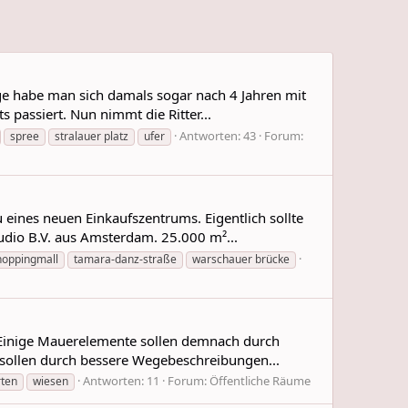
ge habe man sich damals sogar nach 4 Jahren mit
 passiert. Nun nimmt die Ritter...
Antworten: 43
Forum:
spree
stralauer platz
ufer
ines neuen Einkaufszentrums. Eigentlich sollte
udio B.V. aus Amsterdam. 25.000 m²...
hoppingmall
tamara-danz-straße
warschauer brücke
n. Einige Mauerelemente sollen demnach durch
 sollen durch bessere Wegebeschreibungen...
Antworten: 11
Forum:
Öffentliche Räume
rten
wiesen