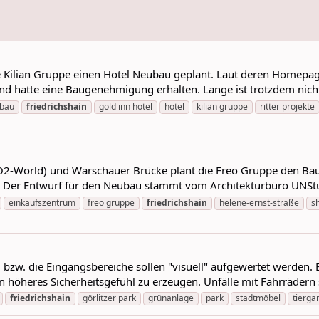
e Kilian Gruppe einen Hotel Neubau geplant. Laut deren Homepa
und hatte eine Baugenehmigung erhalten. Lange ist trotzdem nichts
bau
friedrichshain
gold inn hotel
hotel
kilian gruppe
ritter projekte
-World) und Warschauer Brücke plant die Freo Gruppe den Bau e
n. Der Entwurf für den Neubau stammt vom Architekturbüro UNSt
einkaufszentrum
freo gruppe
friedrichshain
helene-ernst-straße
s
n, bzw. die Eingangsbereiche sollen "visuell" aufgewertet werde
n höheres Sicherheitsgefühl zu erzeugen. Unfälle mit Fahrrädern
friedrichshain
görlitzer park
grünanlage
park
stadtmöbel
tierga