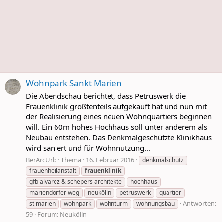
Wohnpark Sankt Marien
Die Abendschau berichtet, dass Petruswerk die
Frauenklinik größtenteils aufgekauft hat und nun mit
der Realisierung eines neuen Wohnquartiers beginnen
will. Ein 60m hohes Hochhaus soll unter anderem als
Neubau entstehen. Das Denkmalgeschützte Klinikhaus
wird saniert und für Wohnnutzung...
BerArcUrb
Thema
16. Februar 2016
denkmalschutz
frauenheilanstalt
frauenklinik
gfb alvarez & schepers architekte
hochhaus
mariendorfer weg
neukölln
petruswerk
quartier
Antworten:
st marien
wohnpark
wohnturm
wohnungsbau
59
Forum:
Neukölln